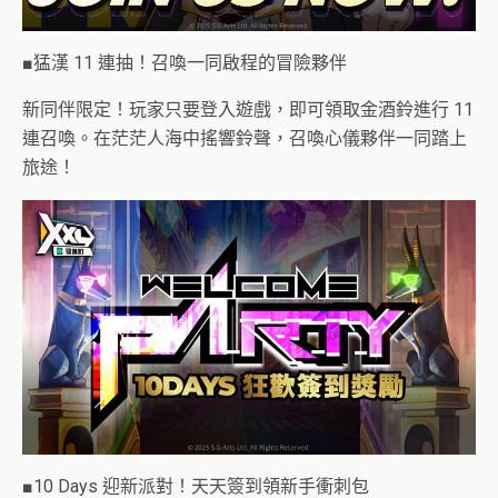
■猛漢 11 連抽！召喚一同啟程的冒險夥伴
新同伴限定！玩家只要登入遊戲，即可領取金酒鈴進行 11
連召喚。在茫茫人海中搖響鈴聲，召喚心儀夥伴一同踏上
旅途！
■10 Days 迎新派對！天天簽到領新手衝刺包