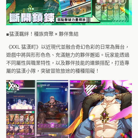
■猛漢羈絆！種族齊聚 × 夥伴集結
《XXL 猛漢町》以近現代並融合奇幻色彩的日常為舞台，
遊戲中將與形形色色、充滿魅力的夥伴邂逅。玩家能透過
不同屬性與職業特性，以及夥伴技能的連鎖搭配，打造專
屬的猛漢小隊，突破冒險旅途的種種阻礙！