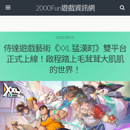
2000Fun遊戲資訊網
2025-09-15
侍達遊戲藝術《XXL 猛漢町》雙平台
正式上線！啟程踏上毛茸茸大肌肌
的世界！