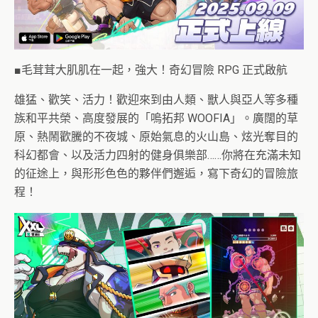
■毛茸茸大肌肌在一起，強大！奇幻冒險 RPG 正式啟航
雄猛、歡笑、活力！歡迎來到由人類、獸人與亞人等多種
族和平共榮、高度發展的「嗚拓邦 WOOFIA」。廣闊的草
原、熱鬧歡騰的不夜城、原始氣息的火山島、炫光奪目的
科幻都會、以及活力四射的健身俱樂部……你將在充滿未知
的征途上，與形形色色的夥伴們邂逅，寫下奇幻的冒險旅
程！