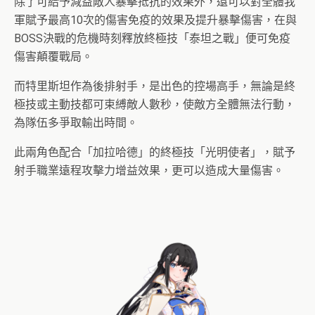
除了可給予減益敵人暴擊抵抗的效果外，還可以對全體我
軍賦予最高10次的傷害免疫的效果及提升暴擊傷害，在與
BOSS決戰的危機時刻釋放終極技「泰坦之戰」便可免疫
傷害顛覆戰局。
而特里斯坦作為後排射手，是出色的控場高手，無論是終
極技或主動技都可束縛敵人數秒，使敵方全體無法行動，
為隊伍多爭取輸出時間。
此兩角色配合「加拉哈德」的終極技「光明使者」，賦予
射手職業遠程攻擊力增益效果，更可以造成大量傷害。