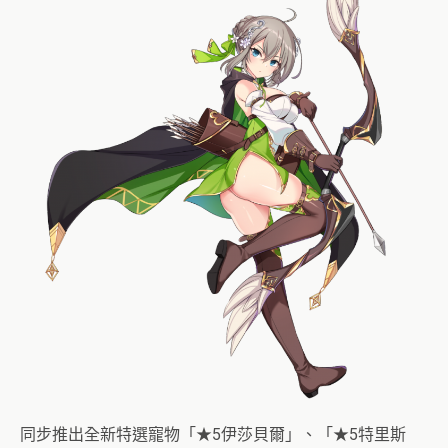
同步推出全新特選寵物「★5伊莎貝爾」、「★5特里斯