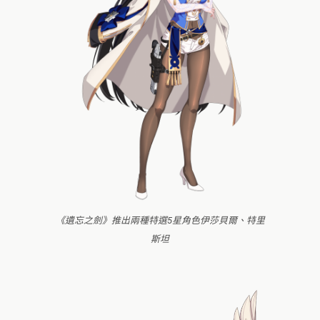
《遺忘之劍》推出兩種特選5星角色伊莎貝爾、特里
斯坦