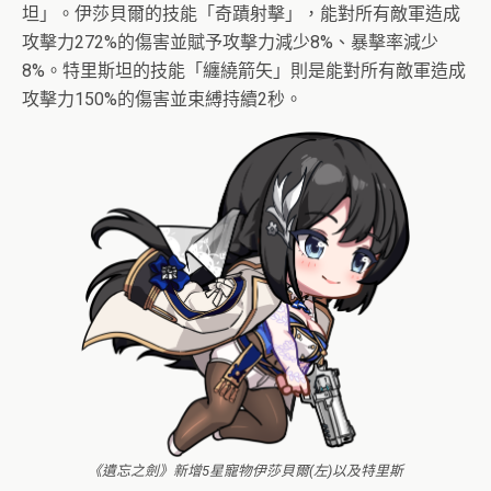
坦」。伊莎貝爾的技能「奇蹟射擊」，能對所有敵軍造成
攻擊力272%的傷害並賦予攻擊力減少8%、暴擊率減少
8%。特里斯坦的技能「纏繞箭矢」則是能對所有敵軍造成
攻擊力150%的傷害並束縛持續2秒。
《遺忘之劍》新增5星寵物伊莎貝爾(左)以及特里斯