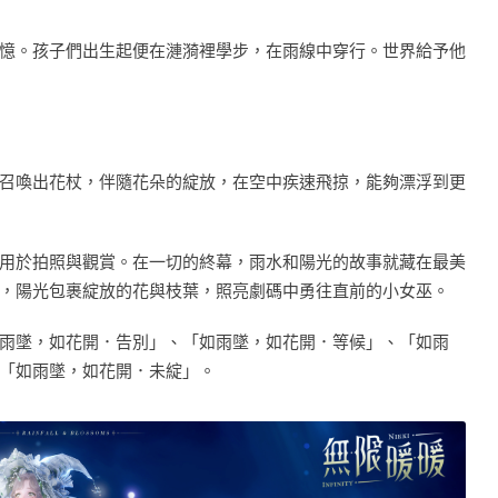
憶。孩子們出生起便在漣漪裡學步，在雨線中穿行。世界給予他
召喚出花杖，伴隨花朵的綻放，在空中疾速飛掠，能夠漂浮到更
用於拍照與觀賞。在一切的終幕，雨水和陽光的故事就藏在最美
，陽光包裹綻放的花與枝葉，照亮劇碼中勇往直前的小女巫。
雨墜，如花開．告別」、「如雨墜，如花開．等候」、「如雨
「如雨墜，如花開．未綻」。