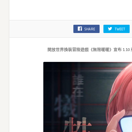
版
本
「豐
收
SHARE
TWEET
季」
偵
探
開放世界換裝冒險遊戲《無限暖暖》宣布 1.10
暖
暖
上
線！〉
中