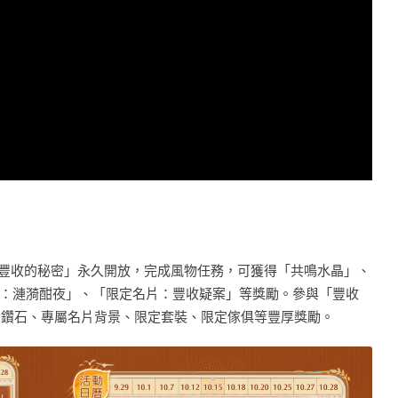
集：豐收的秘密」永久開放，完成風物任務，可獲得「共鳴水晶」、
：漣漪酣夜」、「限定名片：豐收疑案」等獎勵。參與「豐收
0+ 鑽石、專屬名片背景、限定套裝、限定傢俱等豐厚獎勵。