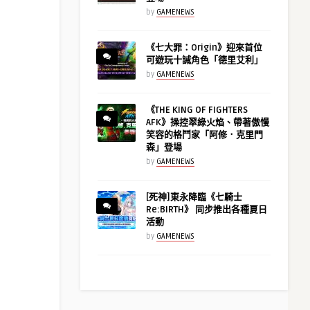
by
GAMENEWS
《七大罪：Origin》迎來首位
可遊玩十誡角色「德里艾利」
by
GAMENEWS
《THE KING OF FIGHTERS
AFK》操控翠綠火焰、帶著傲慢
笑容的格鬥家「阿修．克里門
森」登場
by
GAMENEWS
[死神]東永降臨《七騎士
Re:BIRTH》 同步推出各種夏日
活動
by
GAMENEWS