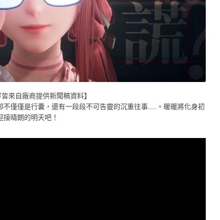
容皆來自廠商提供新聞稿資料】
不僅僅是行囊，還有一段段不可告靈的沉重往事……。暖暖將化身初
迎接晴朗的明天吧！