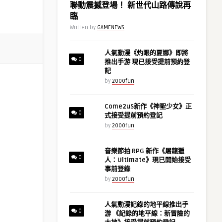
聯動震撼登場！ 新世代山路傳說再
臨
Written by
GAMENEWS
人氣動漫《灼眼的夏娜》即將
0
推出手游 現已接受提前預約登
記
by
2000fun
Come2uS新作《神聖少女》正
0
式接受提前預約登記
by
2000fun
音樂節拍 RPG 新作《屠龍獵
0
人：Ultimate》現已開始接受
事前登錄
by
2000fun
人氣動漫記錄的地平線推出手
0
游 《記錄的地平線：新冒險的