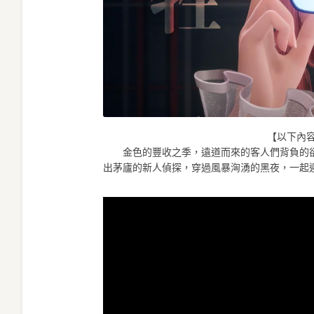
【以下內
金色的豐收之季，遠道而來的客人們背負的卻
出茅廬的新人偵探，穿過風暴洶湧的黑夜，一起