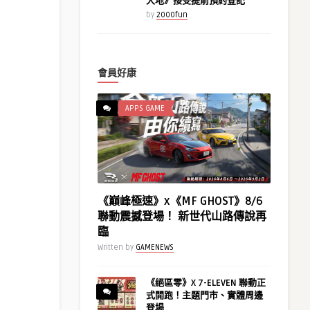
大地》接受提前預約登記
by
2000fun
會員好康
APPS GAME
《巔峰極速》x《MF GHOST》8/6
聯動震撼登場！ 新世代山路傳說再
臨
Written by
GAMENEWS
《絕區零》X 7-ELEVEN 聯動正
式開跑！主題門市、實體周邊
登場