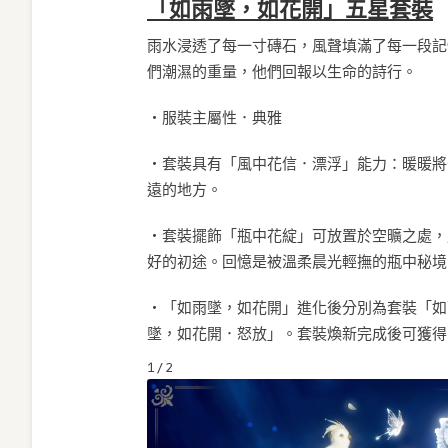
「如雨墜，如花開」五星套裝
雨水浸透了每一寸磚石，風聲填滿了每一段記
們潮濕的重量，他們回報以生命的詩行。
・服裝主屬性．典雅
・套裝具有「風中花信．漂浮」能力：暖暖將
遠的地方。
・套裝擺飾「瓶中花綻」可放置於空曠之處，
好的初途。回憶是被溫柔晨光輕撫的瓶中秘境
・「如雨墜，如花開」進化後分別為套裝「如
墜，如花開．怒放」。套裝煥新完成後可獲得
1 / 2