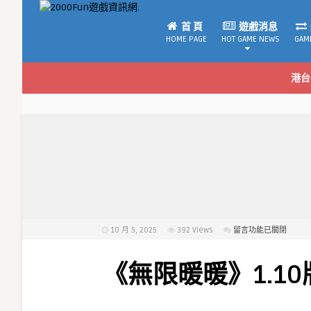
首 頁
遊戲消息
HOME PAGE
HOT GAME NEWS
GAM
港台
10 月 5, 2025
392
Views
在
留言功能已關閉
〈《無
限
《無限暖暖》1.1
暖
暖》
1.10