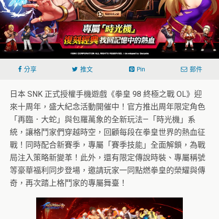
分享
推文
Pin
郵件
日本 SNK 正式授權手機遊戲《拳皇 98 終極之戰 OL》迎
來十周年，盛大紀念活動開催中！官方推出周年限定角色
「再臨．大蛇」與包羅萬象的全新玩法—「時光機」系
統，讓格鬥家們穿越時空，回顧每段在拳皇世界的熱血征
戰！同時配合新賽季，專屬「賽季技能」全面解鎖，為戰
局注入策略新變革！此外，還有限定傳說時裝、專屬稱號
等豪華福利同步登場，邀請玩家一同點燃拳皇的榮耀與傳
奇，再次踏上格鬥家的專屬舞臺！