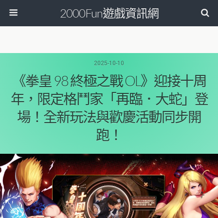
2000Fun遊戲資訊網
2025-10-10
《拳皇 98 終極之戰 OL》迎接十周
年，限定格鬥家「再臨．大蛇」登
場！全新玩法與歡慶活動同步開
跑！