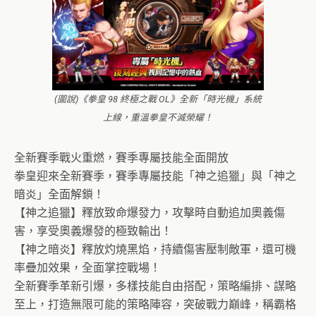
(圖說)《拳皇 98 終極之戰 OL》全新「時光機」系統
上線，重溫拳皇不滅榮耀！
全新賽季戰火重燃，賽季專屬技能全面開放
拳皇迎來全新賽季，賽季專屬技能「神之追獵」與「神之
暗炎」全面解鎖！
【神之追獵】釋放致命爆發力，攻擊時自動追加奧義傷
害，享受奧義爆發的極致輸出！
【神之暗炎】釋放灼燒黑焰，持續傷害壓制敵軍，還可機
率疊加效果，全面掌控戰場！
全新賽季革新引爆，多樣技能自由搭配，策略編排、謀略
至上，打造無限可能的策略陣容，突破戰力巔峰，稱霸格