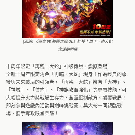
(圖說) 《拳皇 98 終極之戰 OL》迎接十周年，盛大紀
念活動開催
十周年限定「再臨．大蛇」神级傳說，震撼登場
全新十周年限定角色「再臨．大蛇」現身！作為經典的象
徵與未來戰局的引領者，「再臨．大蛇」擁有「大神」、
「神域」、「誓約」、「神族攻血強化」等專屬技能，可
大幅提升火力與戰場生存力，全面壓制敵方、顛覆戰局！
即刻參與遊戲內活動與巔峰挑戰賽，與大蛇一同親臨戰
場，攜手奪取殿堂榮耀！