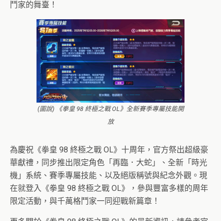
鬥家的舞臺！
(圖說) 《拳皇 98 終極之戰 OL》全新賽季專屬技能開
放
為慶祝《拳皇 98 終極之戰 OL》十周年，官方祭出超級豪
華獻禮，同步推出限定角色「再臨．大蛇」、全新「時光
機」系統、賽季專屬技能、以及絕版稱號與紀念外觀。現
在就登入《拳皇 98 終極之戰 OL》，參與豐富多樣的周年
限定活動，與千萬格鬥家一同迎戰新篇章！