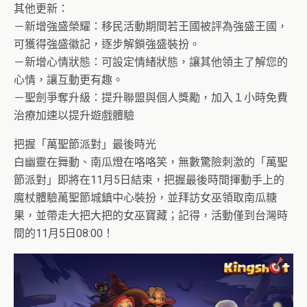
其他更新：
－新增強盛榮耀：移民活動期間若王國被評為強盛王國，
可獲得強盛徽記，逐步解鎖強盛裝扮。
－新增心情狀態：可設定情緒狀態，讓其他領主了解您的
心情，讓互動更有趣。
－聖劍爭奪升級：提升聯盟與個人獎勵，加入１小時免費
治療加速以提升遊戲體驗
把握「萬聖節派對」最後時光
白幽靈在舞動、南瓜燈在咯咯笑，無數驚險刺激的「萬聖
節派對」即將在11月5日結束，把握最後時間揮動手上的
魔杖體驗萬聖節城鎮中心裝扮，並拜訪女巫領取南瓜糖
果，並帶走大把大把的女巫寶藏；記得，活動僅到台灣時
間的11月5日08:00！