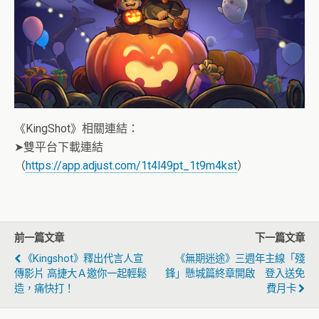
《KingShot》相關連結：
➤雙平台下載連結
（
https://app.adjust.com/1t4l49pt_1t9m4kst
）
前一篇文章
下一篇文章
《Kingshot》釋出代言人宣
《無期迷途》三週年主線「殘
傳影片 高捷大Ａ邀你一起輕鬆
鋒」懸城篇終章開啟 登入送免
造，痛快打！
費月卡