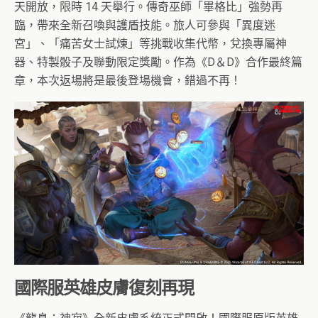
天開放，限時 14 天舉行。傳奇巫師「畢格比」強勢再
臨，帶來全新召喚與護盾技能。旅人可參與「異度迷
宮」、「痛苦女士試煉」等挑戰收集代幣，兌換專屬神
器、特製骰子及聯動限定獎勵。作為《D＆D》合作最終篇
章，本次返場將是最後登場機會，錯過不再！
國際服英雄皮膚復刻再現