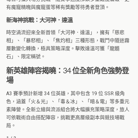
有魔寵精魄與魔寵蛋等稀有獎勵等待勇者登頂。
新海神挑戰：大河神．達溫
時空渦流迎來全新首領「大河神．達溫」，擁有「慈悲
相」、「暴怒相」、「焦灼相」三種形態，戰鬥中隨迷霧
層數變化轉換，極具策略深度。擊敗達溫可獲「龍髓
石」、限定稱號。
新英雄陣容揭曉：34 位全新角色強勢登
場
A3 賽季預計新增 34 位英雄，其中包含 19 位 SSR 級角
色，涵蓋「火＆光」、「毒＆冰」、「暗＆電」等多重元
素陣營。全新立繪與流派組合將大幅擴充策略深度，旅人
可依戰術自由搭配陣容，挑戰更高層級副本與競技場戰
局。