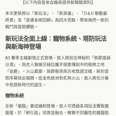
【以下內容皆來自廠商提供新聞稿資料】
本次更新將以「新玩法」、「新英雄」、「D＆D 聯動最
終章」及「皮膚系統回歸」為四大亮點，帶來煥然一新的
戰鬥與冒險體驗。
新玩法全面上線：寵物系統、塔防玩法
與新海神登場
A3 賽季主線劇情正式登場，旅人將前往神秘的「熱那度赫
沙漠」，與虎人舞娘莎赫拉攜手探索傳說中的極樂之地
「金爵」。火山異變、族群衝突與古老陰謀交織，新的冒
險序幕就此揭開。從金色綠洲到炙熱火山，旅人將在沙暴
中見證新時代的誕生。
寵物系統
全新「魔寵」養成機制登場，旅人可透過各項玩法獲取魔
寵蛋，於「孵化區」培育並融合，解鎖不同屬性的魔寵助