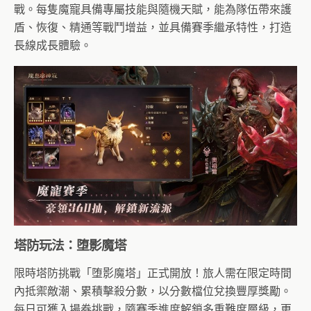
戰。每隻魔寵具備專屬技能與隨機天賦，能為隊伍帶來護
盾、恢復、精通等戰鬥增益，並具備賽季繼承特性，打造
長線成長體驗。
塔防玩法：堕影魔塔
限時塔防挑戰「堕影魔塔」正式開放！旅人需在限定時間
內抵禦敵潮、累積擊殺分數，以分數檔位兌換豐厚獎勵。
每日可獲入場券挑戰，隨賽季進度解鎖多重難度層級，更