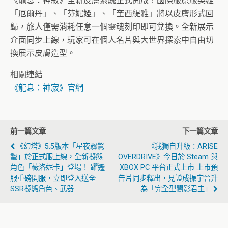
《龍息：神寂》全新皮膚系統正式開啟！國際服原版英雄
「厄爾丹」、「芬妮婭」、「奎西緹雅」將以皮膚形式回
歸，旅人僅需消耗任意一個靈魂刻印即可兌換。全新展示
介面同步上線，玩家可在個人名片與大世界探索中自由切
換展示皮膚造型。
相關連結
《龍息：神寂》官網
前一篇文章
下一篇文章
《幻塔》5.5版本「星夜驟驚
《我獨自升級：ARISE
蟄」於正式服上線，全新擬態
OVERDRIVE》今日於 Steam 與
角色「薇洛妮卡」登場！ 躍遷
XBOX PC 平台正式上市 上市預
服重磅開服，立即登入送全
告片同步釋出，見證成振宇晉升
SSR擬態角色、武器
為「完全型闇影君主」