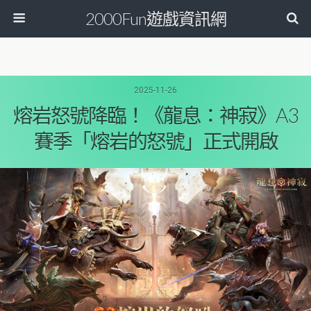
2000Fun遊戲資訊網
2025-11-26
熔岩怒號降臨！《龍息：神寂》A3
賽季「熔岩的怒號」正式開啟