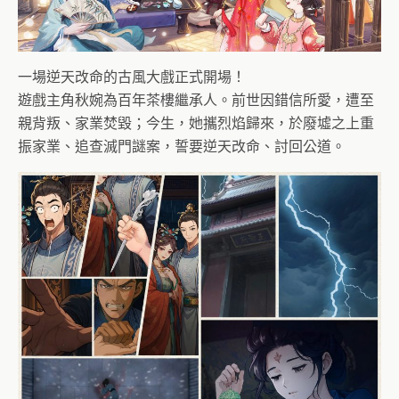
一場逆天改命的古風大戲正式開場！
遊戲主角秋婉為百年茶樓繼承人。前世因錯信所愛，遭至
親背叛、家業焚毀；今生，她攜烈焰歸來，於廢墟之上重
振家業、追查滅門謎案，誓要逆天改命、討回公道。