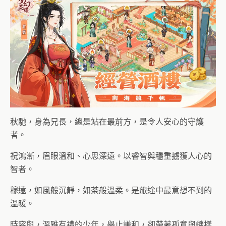
秋馳，身為兄長，總是站在最前方，是令人安心的守護
者。
祝鴻漸，眉眼溫和、心思深遠。以睿智與穩重擄獲人心的
智者。
穆遠，如風般沉靜，如茶般溫柔。是旅途中最意想不到的
溫暖。
時容與，溫雅有禮的少年，舉止謙和，卻帶著孤意與謎樣