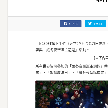
更
新，
各
伺
SHARE
TWEET
服
器
分
別
NCSOFT旗下手遊《天堂2M》今(17)日
推
容與「嚴冬夜聖誕主題週」活動。
出
全
【以下內
新
所有世界皆可參加的「嚴冬夜聖誕主題週」共
內
物」、「聖誕魔法日」、「嚴冬夜聖誕季票」
容
與
活
動〉
中