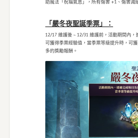
助魔法「祝福氣息」，所有傷害 +1、傷害減緩+
「嚴冬夜聖誕季票」：
12/17 維護後 ~ 12/31 維護前，活
可獲得季票經驗值，當季票等級提升時，可獲
多的獎勵報酬。