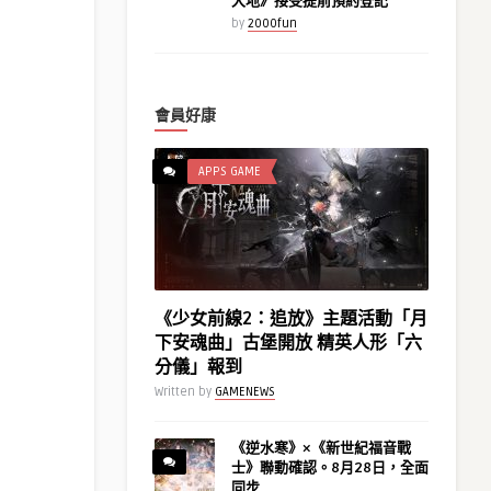
大地》接受提前預約登記
by
2000fun
會員好康
APPS GAME
《少女前線2：追放》主題活動「月
下安魂曲」古堡開放 精英人形「六
分儀」報到
Written by
GAMENEWS
《逆水寒》×《新世紀福音戰
士》聯動確認。8月28日，全面
同步