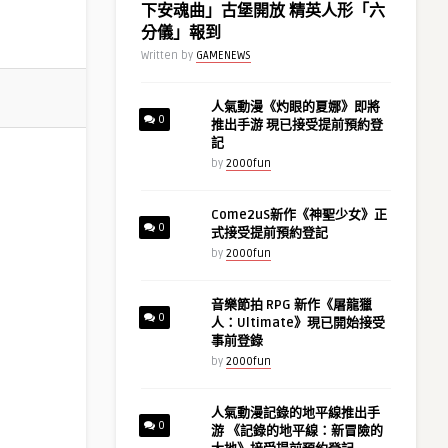
下安魂曲」古堡開放 精英人形「六
分儀」報到
Written by
GAMENEWS
人氣動漫《灼眼的夏娜》即將
0
推出手游 現已接受提前預約登
記
by
2000fun
Come2uS新作《神聖少女》正
0
式接受提前預約登記
by
2000fun
音樂節拍 RPG 新作《屠龍獵
0
人：Ultimate》現已開始接受
事前登錄
by
2000fun
人氣動漫記錄的地平線推出手
0
游 《記錄的地平線：新冒險的