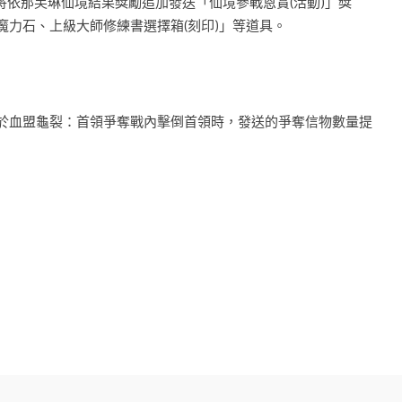
期間內，將依那芙琳仙境結果獎勵追加發送「仙境參戰恩賞(活動)」獎
境魔力石、上級大師修練書選擇箱(刻印)」等道具。
動期間內，於血盟龜裂：首領爭奪戰內擊倒首領時，發送的爭奪信物數量提