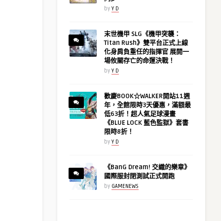
by
Y D
末世機甲 SLG《機甲突襲：
Titan Rush》雙平台正式上線
化身肩負重任的指揮官 展開一
場攸關存亡的命運決戰！
by
Y D
歡慶BOOK☆WALKER開站11週
年，全館限時3天優惠，滿額最
低63折！超人氣足球漫畫
《BLUE LOCK 藍色監獄》套書
限時8折！
by
Y D
《BanG Dream! 交織的樂章》
國際服封閉測試正式開跑
by
GAMENEWS