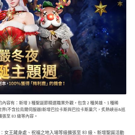
有：新增 3 種聖誕節精選職業外觀，包含 2 種英雄、1 種稀
世界(不含拉烏爾伺服器)新增巴拉卡斯與巴拉卡斯巢穴，炙熱峽谷&巡
至 83 級等內容。
女王藏身處、祝福之地入場等級擴張至 83 級、新增聖誕活動