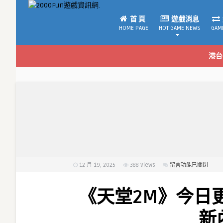
首 頁
遊戲消息
HOME PAGE
HOT GAME NEWS
GAM
港台
12 月 19, 2025
388
Views
在
留言功能已關閉
〈《天
堂
《天堂2M》今日
2M》
今
新
日