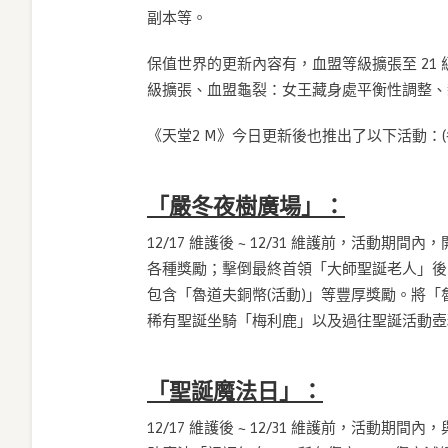
副本等。
保值世界的更新內容有，血盟等級擴張至 21 
級擴張、血盟龜裂：女王藏身處平衡性調整、新
《天堂2 M》今日更新後也推出了以下活動：
「嚴冬夜樹廣場」：
12/17 維護後 ~ 12/31 維護前，活
各種獎勵；擊倒最終首領「大師聖誕老人」後，
包含「魯道夫銅幣(活動)」等豐厚獎勵。將「
稀有聖誕坐騎「梅利鹿」以及過往聖誕活動壺
「聖誕魔法日」：
12/17 維護後 ~ 12/31 維護前，活動期