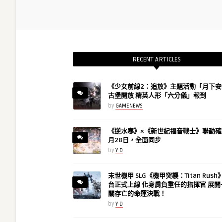
RECENT ARTICLES
《少女前線2：追放》主題活動「月下安
古堡開放 精英人形「六分儀」報到
by
GAMENEWS
《逆水寒》×《新世紀福音戰士》聯動確
月28日，全面同步
by
Y D
末世機甲 SLG《機甲突襲：Titan Rus
台正式上線 化身肩負重任的指揮官 展開
關存亡的命運決戰！
by
Y D