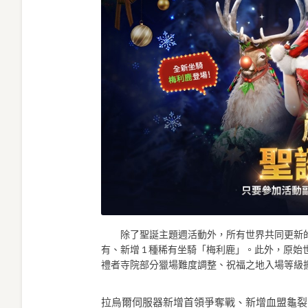
除了聖誕主題週活動外，所有世界共同更新的內容
有、新增 1 種稀有坐騎「梅利鹿」。此外，原始
禮者寺院部分獵場難度調整、祝福之地入場等級擴張
拉烏爾伺服器新增首領爭奪戰、新增血盟龜裂：