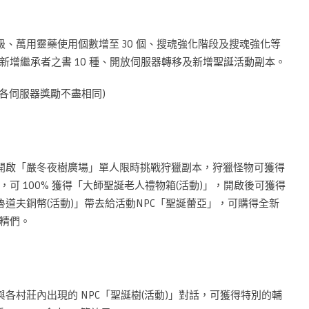
級、萬用靈藥使用個數增至 30 個、搜魂強化階段及搜魂強化等
增繼承者之書 10 種、開放伺服器轉移及新增聖誕活動副本。
(各伺服器獎勵不盡相同)
動期間內，開啟「嚴冬夜樹廣場」單人限時挑戰狩獵副本，狩獵怪物可獲得
可 100% 獲得「大師聖誕老人禮物箱(活動)」，開啟後可獲得
魯道夫銅幣(活動)」帶去給活動NPC「聖誕蕾亞」，可購得全新
精們。
間內，與各村莊內出現的 NPC「聖誕樹(活動)」對話，可獲得特別的輔