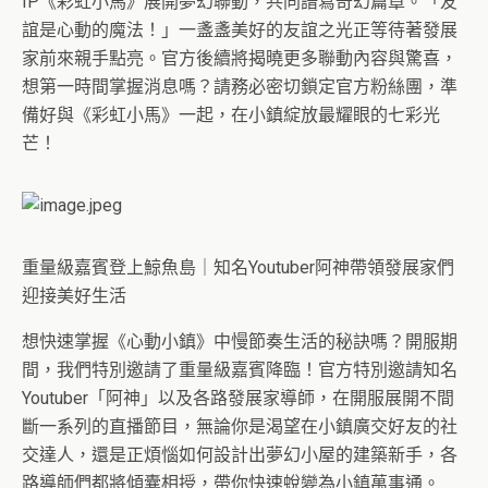
IP《彩虹小馬》展開夢幻聯動，
共同譜寫奇幻篇章。「友
誼是心動的魔法！」
一盞盞美好的友誼之光正等待著發展
家前來親手點亮。
官方後續將揭曉更多聯動內容與驚喜，
想第一時間掌握消息嗎？
請務必密切鎖定官方粉絲團，準
備好與《彩虹小馬》一起，
在小鎮綻放最耀眼的七彩光
芒！
重量級嘉賓登上鯨魚島｜
知名Youtuber阿神帶領發展家們
迎接美好生活
想快速掌握《心動小鎮》中慢節奏生活的秘訣嗎？開服期
間，
我們特別邀請了重量級嘉賓降臨！
官方特別邀請知名
Youtuber「阿神」以及各路發展家導師，
在開服展開不間
斷一系列的直播節目，
無論你是渴望在小鎮廣交好友的社
交達人，
還是正煩惱如何設計出夢幻小屋的建築新手，
各
路導師們都將傾囊相授，帶你快速蛻變為小鎮萬事通。