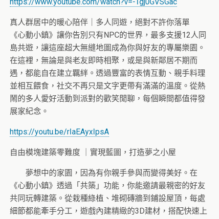
https://www.youtube.com/watch?
v=-Tgj0GVSGac
真人群居中的暖心陪伴｜多人同遊，絕對不許你落單
《心動小鎮》讓你告別只有NPC的世界，
最多支援12人同
島共遊，
讓這座超大無縫地圖成為你與好友的專屬樂園。
在這裡，
無論是與老友即時相聚，或是與新鄰居不期而
遇，
都能自在建立羈絆。透過豐富的表情互動、親手料理
並相互餵食，
社交不再只是文字更帶有滿滿的溫度。
從熱
鬧的多人愛好活動到派對的歡笑閒聊，
每個瞬間都值得發
展家紀念。
https://youtu.be/rIaEAyxIpsA
自由模塊建築零難度 ｜實現藍圖，打造夢之小屋
夢想中的家園，因為有你親手參與而變得美好。在
《心動小鎮》
透過「共築」功能，你能邀請最親密的好友
共同玩轉建築。
從栽種綠植、堆砌磚牆到鋪設屋頂，每處
細節都能牽手分工，
遊戲內建精緻的3D建材，搭配快速上