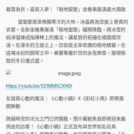
裁雪為衣，星辰入夢｜「極地聖歌」金橡果展演盛大開啟
當聖歌逐漸喚醒寒冷的大地，冰晶將為您披上尊貴的
衣裳。
全新金橡果展演「極地聖歌」耀眼降臨，
將冰雪的
純淨凝練成指揮棒上的魔法，讓星辰的祝福在裙擺間流
淌。
在凜冬的王座之上，您就是主宰奇蹟的極地精靈。
在
這場冰封的鋼琴之中，奏響專屬於您的永恆樂章，
展現極
致的冬日儀式感。
https://youtu.be/029BM5ZXN0I
友誼是心動的魔法｜《心動小鎮》X《彩虹小馬》即將展
開聯動
跨越時空的次元之門已然開啟，
預示著鯨魚島即將迎來最
俏皮的訪客！《心動小鎮》
正式宣布與世界知名玩具