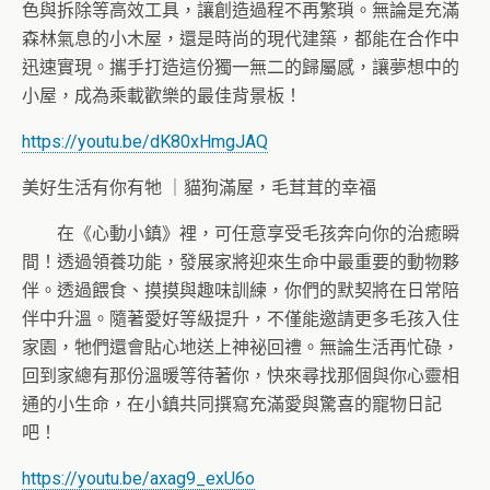
色與拆除等高效工具，
讓創造過程不再繁瑣。無論是充滿
森林氣息的小木屋，
還是時尚的現代建築，都能在合作中
迅速實現。
攜手打造這份獨一無二的歸屬感，讓夢想中的
小屋，
成為乘載歡樂的最佳背景板！
https://youtu.be/dK80xHmgJAQ
美好生活有你有牠 ｜貓狗滿屋，毛茸茸的幸福
在《心動小鎮》裡，可任意享受毛孩奔向你的治癒瞬
間！
透過領養功能，發展家將迎來生命中最重要的動物夥
伴。透過餵食、
摸摸與趣味訓練，你們的默契將在日常陪
伴中升溫。
隨著愛好等級提升，不僅能邀請更多毛孩入住
家園，
牠們還會貼心地送上神祕回禮。無論生活再忙碌，
回到家總有那份溫暖等待著你，
快來尋找那個與你心靈相
通的小生命，
在小鎮共同撰寫充滿愛與驚喜的寵物日記
吧！
https://youtu.be/axag9_exU6o