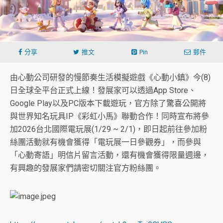
分享
推文
Pin
郵件
由心動公司研發的慢節奏生活模擬遊戲《心動小鎮》今(8)
日全球全平台正式上線！發展家可以透過App Store、
Google Play以及PC版本下載遊玩，
官方除了驚喜公開將
與世界知名玩具IP《彩虹小馬》聯動合作！
同時宣布將參
加2026台北國際電玩展(1/29 ~ 2/1)，即日起前往參加粉
絲團活動就有機會獲得「
電玩展一日參觀券」，而參與
「心動寄語」明信片留言活動，
還有機會獲得限量週邊，
有興趣的發展家們請密切關注官方粉絲團。