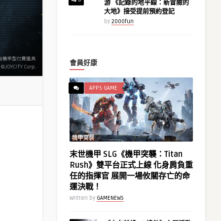
游 《記錄的地平線：新冒險的
大地》接受提前預約登記
by
2000fun
會員好康
APPS GAME
末世機甲 SLG《機甲突襲：Titan
Rush》雙平台正式上線 化身肩負重
任的指揮官 展開一場攸關存亡的命
運決戰！
Written by
GAMENEWS