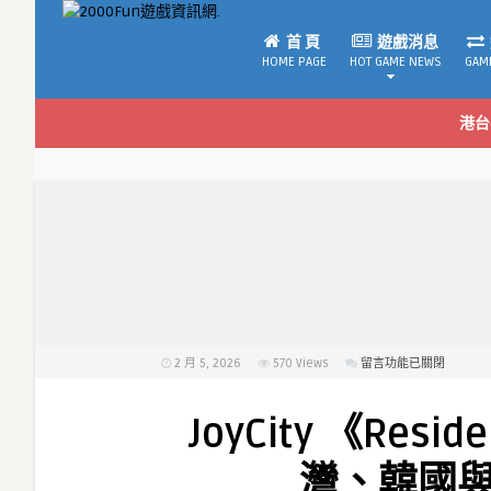
首 頁
遊戲消息
HOME PAGE
HOT GAME NEWS
GAM
港台
2 月 5, 2026
570
Views
在
留言功能已關閉
〈JoyCity
《Resident
JoyCity 《Reside
Evil
Survival
灣、韓國
Unit》