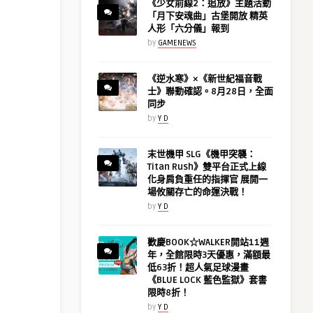
《少女前線2：追放》主題活動
「月下安魂曲」古堡開放 精英
人形「六分儀」報到
by
GAMENEWS
《逆水寒》×《新世紀福音戰
士》聯動確認。8月28日，全面
同步
by
Y D
末世機甲 SLG《機甲突襲：
Titan Rush》雙平台正式上線
化身肩負重任的指揮官 展開一
場攸關存亡的命運決戰！
by
Y D
歡慶BOOK☆WALKER開站11週
年，全館限時3天優惠，滿額最
低63折！超人氣足球漫畫
《BLUE LOCK 藍色監獄》套書
限時8折！
by
Y D