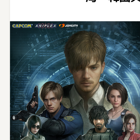
台
灣、
韓
國
與
中
東
地
區
正
式
上
線〉
中