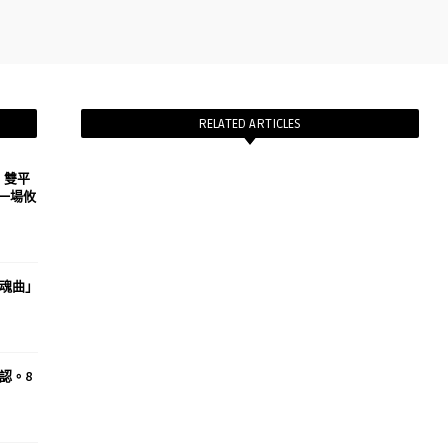
RELATED ARTICLES
h》雙平
一場攸
魂曲」
認。8