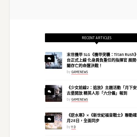
RECENT ARTICLES
末世機甲 SLG《機甲突襲：Titan Rus
台正式上線 化身肩負重任的指揮官 展開
關存亡的命運決戰！
by
GAMENEWS
《少女前線2：追放》主題活動「月下安
古堡開放 精英人形「六分儀」報到
by
GAMENEWS
《逆水寒》×《新世紀福音戰士》聯動確
月28日，全面同步
by
Y D