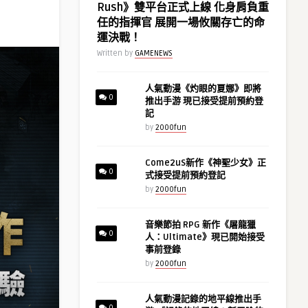
Rush》雙平台正式上線 化身肩負重
任的指揮官 展開一場攸關存亡的命
運決戰！
Written by
GAMENEWS
人氣動漫《灼眼的夏娜》即將
0
推出手游 現已接受提前預約登
記
by
2000fun
Come2uS新作《神聖少女》正
0
式接受提前預約登記
by
2000fun
音樂節拍 RPG 新作《屠龍獵
0
人：Ultimate》現已開始接受
事前登錄
by
2000fun
人氣動漫記錄的地平線推出手
0