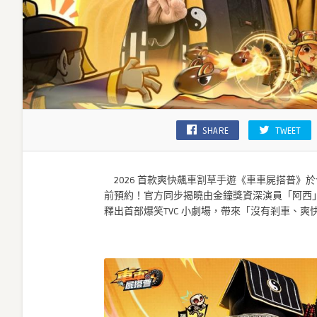
野
道
長
登
場〉
中
SHARE
TWEET
2026 首款爽快飆車割草手遊《車車屍搭普》
前預約！官方同步揭曉由金鐘獎資深演員「阿西
釋出首部爆笑TVC 小劇場，帶來「沒有剎車、