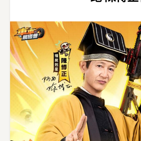
草
手
遊
《車
車
屍
搭
普》
事
前
預
約
開
跑
陳
博
正
化
身
狂