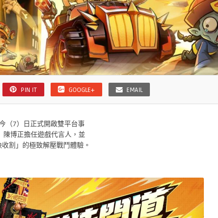
PIN IT
GOOGLE+
EMAIL
於今（7）日正式開啟雙平台事
」陳博正擔任遊戲代言人，並
爽快收割」的極致解壓戰鬥體驗。