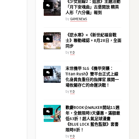
《少女前線2：追放》主題活動
「月下安魂曲」古堡開放 精英
人形「六分儀」報到
by
GAMENEWS
《逆水寒》×《新世紀福音戰
士》聯動確認。8月28日，全面
同步
by
Y D
末世機甲 SLG《機甲突襲：
Titan Rush》雙平台正式上線
化身肩負重任的指揮官 展開一
場攸關存亡的命運決戰！
by
Y D
歡慶BOOK☆WALKER開站11週
年，全館限時3天優惠，滿額最
低63折！超人氣足球漫畫
《BLUE LOCK 藍色監獄》套書
限時8折！
by
Y D