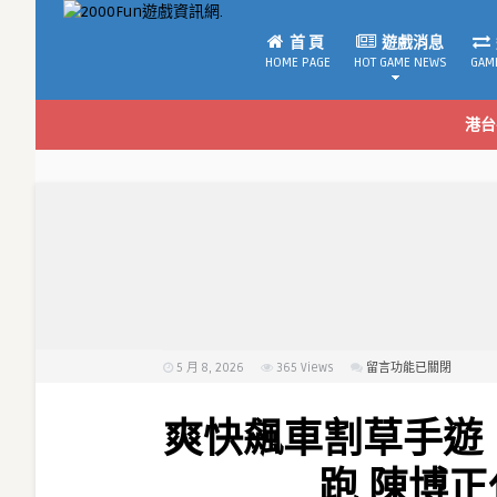
首 頁
遊戲消息
HOME PAGE
HOT GAME NEWS
GAM
港台
5 月 8, 2026
365
Views
在
留言功能已關閉
〈爽
快
爽快飆車割草手遊
飆
車
跑 陳博
割