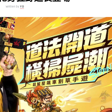
Written by
Y D