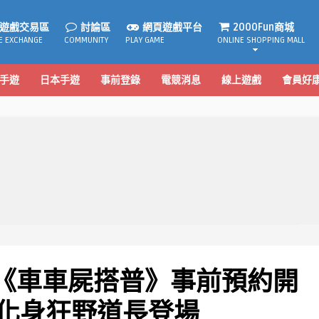
遊戲交易區
討論區
網頁遊戲平台
2000Fun商城
E EXCHANGE
COMMUNITY
PLAY GAME
ONLINE SHOPPING MALL
手遊
日本手遊
事前登錄
電競消息
線上遊戲
會員好
《車車屍搭普》事前預約開
正化身狂野道長登場