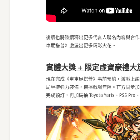
後續也將陸續釋出更多代言人聯名內容與合作
車屍搭普》激盪出更多精彩火花。
實體大獎 + 限定虛寶豪禮大放送 加
現在完成《車車屍搭普》事前預約，遊戲上線
局坐擁強力裝備，橫掃戰場無阻。官方同步加碼豪華
完成預訂，再加碼抽 Toyota Yaris、PS5 Pro、