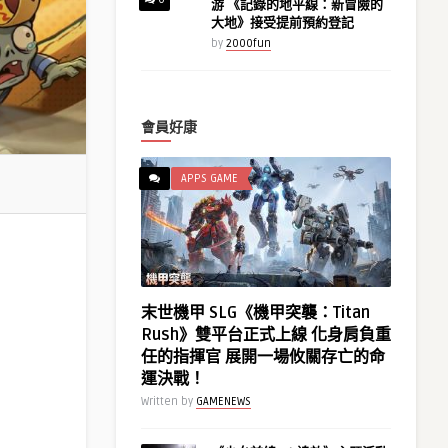
游 《記錄的地平線：新冒險的
大地》接受提前預約登記
by
2000fun
會員好康
APPS GAME
末世機甲 SLG《機甲突襲：Titan
Rush》雙平台正式上線 化身肩負重
任的指揮官 展開一場攸關存亡的命
運決戰！
Written by
GAMENEWS