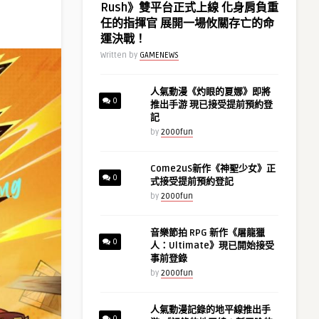
Rush》雙平台正式上線 化身肩負重
任的指揮官 展開一場攸關存亡的命
運決戰！
Written by
GAMENEWS
人氣動漫《灼眼的夏娜》即將
0
推出手游 現已接受提前預約登
記
by
2000fun
Come2uS新作《神聖少女》正
0
式接受提前預約登記
by
2000fun
音樂節拍 RPG 新作《屠龍獵
0
人：Ultimate》現已開始接受
事前登錄
by
2000fun
人氣動漫記錄的地平線推出手
0