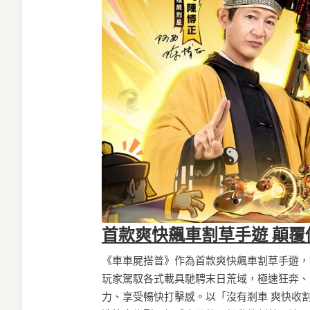
首款爽快飆車割草手遊 顛覆
《車車屍搭普》作為首款爽快飆車割草手遊，
玩家駕馭各式載具馳騁末日荒域，極速狂奔、
力、享受暢快打擊感。以「沒有剎車 爽快收