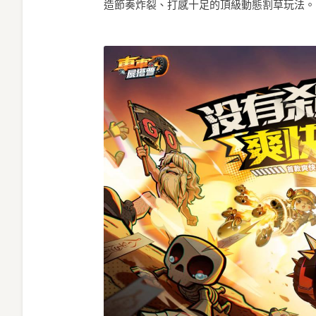
造節奏炸裂、打感十足的頂級動態割草玩法。