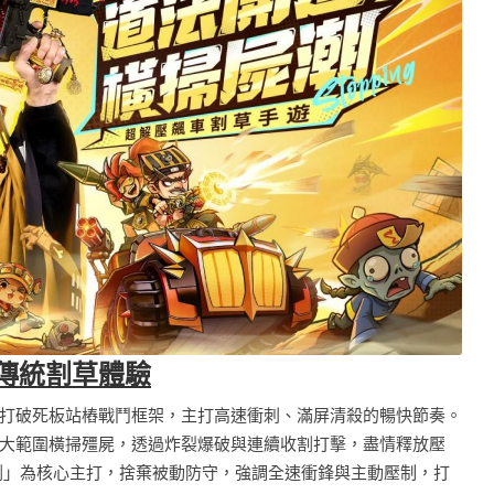
傳統割草體驗
打破死板站樁戰鬥框架，主打高速衝刺、滿屏清殺的暢快節奏。
大範圍橫掃殭屍，透過炸裂爆破與連續收割打擊，盡情釋放壓
割」為核心主打，捨棄被動防守，強調全速衝鋒與主動壓制，打