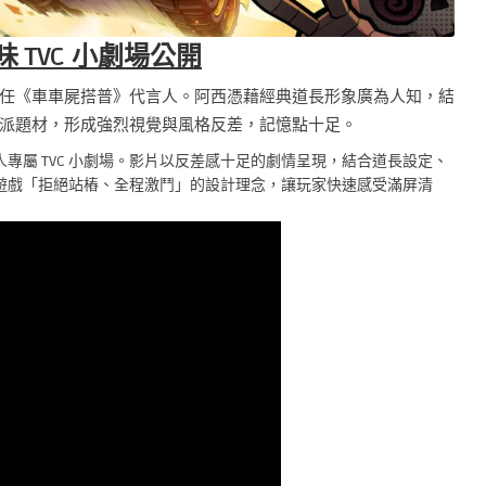
 TVC 小劇場公開
任《車車屍搭普》代言人。阿西憑藉經典道長形象廣為人知，結
派題材，形成強烈視覺與風格反差，記憶點十足。
屬 TVC 小劇場。影片以反差感十足的劇情呈現，結合道長設定、
遊戲「拒絕站樁、全程激鬥」的設計理念，讓玩家快速感受滿屏清