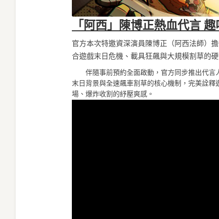
「阿西」陳博正熱血代言 趣味
官方本次特邀資深演員陳博正（阿西法師）擔
合遊戲末日危機、載具狂飆與大規模割草的硬
伴隨事前預約全面啟動，官方同步推出代言人專
末日背景與全速飆車割草的核心機制，完美詮釋
場、爆炸收割的紓壓爽感。