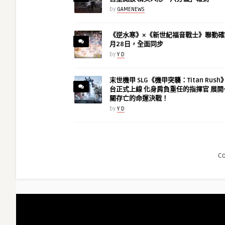
by
GAMENEWS
《逆水寒》×《新世紀福音戰士》聯動確
月28日，全面同步
by
Y D
末世機甲 SLG《機甲突襲：Titan Rus
台正式上線 化身肩負重任的指揮官 展開
關存亡的命運決戰！
by
Y D
C