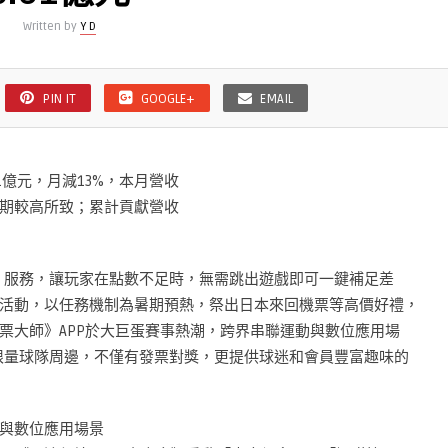
Written by
Y D
PIN IT
GOOGLE+
EMAIL
61億元，月減13%，本月營收
期較高所致；累計貢獻營收
點」服務，讓玩家在點數不足時，無需跳出遊戲即可一鍵補足差
活動，以任務機制為暑期預熱，祭出日本來回機票等高價好禮，
票大師》APP於大巨蛋賽事熱潮，跨界串聯運動與數位應用場
與限量球隊周邊，不僅有發票對獎，更提供球迷和會員豐富趣味的
與數位應用場景