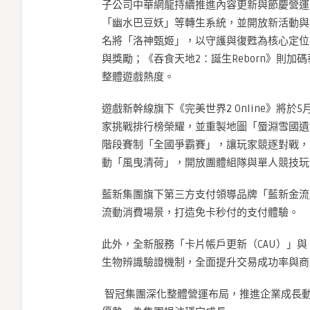
子公司中華網龍持續推進內容更新與節慶營運
「幽水巴豆妖」等轉生系統，並開放新活動與地
名將「洛神甄姬」，以守護與復甦為核心定位
與獎勵；《吞食天地2：誕生Reborn》則
整體遊戲熱度。
遊戲新幹線旗下《完美世界2 Online》將
家挑戰排行榜榮耀，並重製地圖「蜃淵雪國遺址
階段賽制「全國爭霸賽」，讓玩家競逐對戰，並
動「風曳清荷」，開放團體組隊與單人競技玩
藍新集團旗下第三方支付領導品牌「藍新金流」
流動消費場景，打造免卡秒付的支付體驗。
此外，全新服務「卡片帳戶更新（CAU）」與「
生物辨識驗證機制，全面提升交易成功率與商
智冠集團深化整體營運布局，推進企業成長