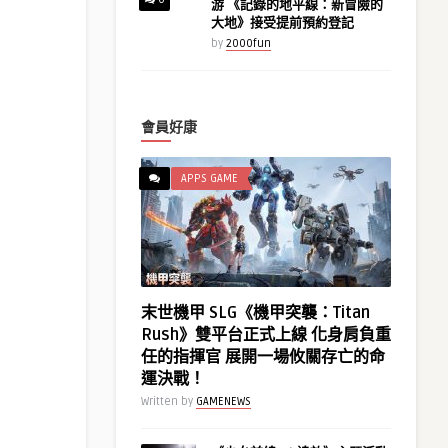
游 《記錄的地平線：新冒險的
大地》接受提前預約登記
by
2000fun
會員好康
APPS GAME
末世機甲 SLG《機甲突襲：Titan
Rush》雙平台正式上線 化身肩負重
任的指揮官 展開一場攸關存亡的命
運決戰！
Written by
GAMENEWS