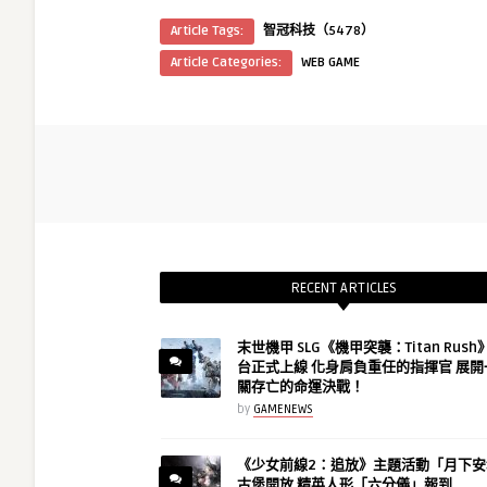
Article Tags:
智冠科技（5478）
Article Categories:
WEB GAME
RECENT ARTICLES
末世機甲 SLG《機甲突襲：Titan Rus
台正式上線 化身肩負重任的指揮官 展開
關存亡的命運決戰！
by
GAMENEWS
《少女前線2：追放》主題活動「月下安
古堡開放 精英人形「六分儀」報到