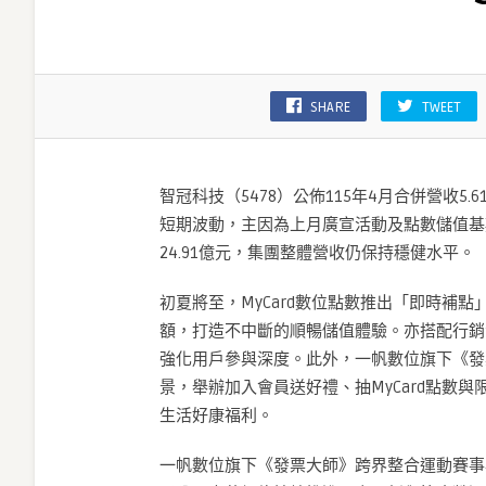
公
告
115
年
SHARE
TWEET
4
月
合
併
智冠科技（5478）公佈115年4月合併營收5.
營
短期波動，主因為上月廣宣活動及點數儲值基
收
24.91億元，集團整體營收仍保持穩健水平。
5.61
億
初夏將至，MyCard數位點數推出「即時補
元〉
中
額，打造不中斷的順暢儲值體驗。亦搭配行銷
強化用戶參與深度。此外，一帆數位旗下《發
景，舉辦加入會員送好禮、抽MyCard點數
生活好康福利。
一帆數位旗下《發票大師》跨界整合運動賽事