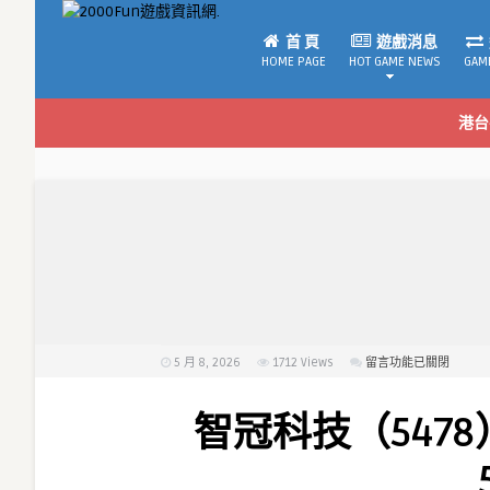
首 頁
遊戲消息
HOME PAGE
HOT GAME NEWS
GAM
港台
5 月 8, 2026
1712
Views
在
留言功能已關閉
〈智
冠
智冠科技（5478
科
技
（5478）