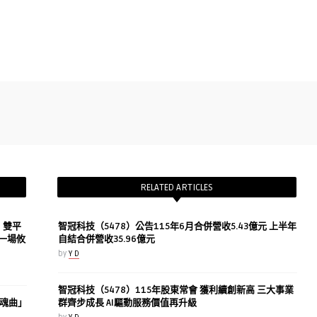
RELATED ARTICLES
h》雙平
智冠科技（5478）公告115年6月合併營收5.43億元 上半年
一場攸
自結合併營收35.96億元
by
Y D
智冠科技（5478）115年股東常會 獲利續創新高 三大事業
魂曲」
群齊步成長 AI驅動服務價值再升級