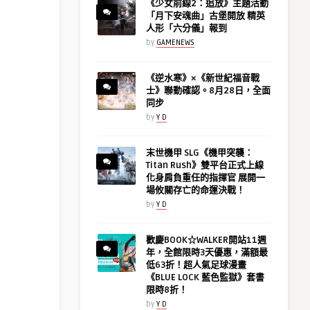
《少女前線2：追放》主題活動
「月下安魂曲」古堡開放 精英
人形「六分儀」報到
by
GAMENEWS
《逆水寒》×《新世紀福音戰
士》聯動確認。8月28日，全面
同步
by
Y D
末世機甲 SLG《機甲突襲：
Titan Rush》雙平台正式上線
化身肩負重任的指揮官 展開一
場攸關存亡的命運決戰！
by
Y D
歡慶BOOK☆WALKER開站11週
年，全館限時3天優惠，滿額最
低63折！超人氣足球漫畫
《BLUE LOCK 藍色監獄》套書
限時8折！
by
Y D