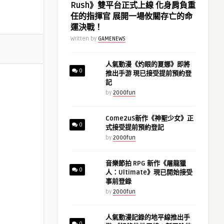
Rush》雙平台正式上線 化身肩負重
任的指揮官 展開一場攸關存亡的命
運決戰！
Written by
GAMENEWS
人氣動漫《灼眼的夏娜》即將
0
推出手游 現已接受提前預約登
記
by
2000fun
Come2uS新作《神聖少女》正
0
式接受提前預約登記
by
2000fun
音樂節拍 RPG 新作《屠龍獵
0
人：Ultimate》現已開始接受
事前登錄
by
2000fun
人氣動漫記錄的地平線推出手
0