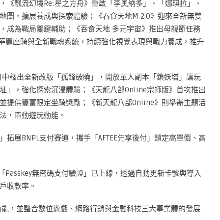
，《飄流幻境Re:星之方舟》重啟「李奧納多」、「娜琪拉」、
圖，擴展養成與探索體驗；《吞食天地M 2.0》迎來全新無雙
，成為戰局關鍵輔助；《吞食天地 多元宇宙》推出母親節任務
加碼華麗座騎與全新戰魂系統，持續強化視覺表現與戰力養成，推升
於5月中釋出全新改版「孤鋒破曉」，開放單人副本「鎖妖塔」讓玩
」，強化探索沉浸體驗；《天龍八部Online宗師版》首次推出
提供豐富限定坐騎獎勵；《新天龍八部Online》則舉辦主題活
法，帶動遊玩動能。
拓展BNPL支付賽道，攜手「AFTEE先享後付」鎖定高單價、高
Passkey無密碼支付驗證」已上線，透過自動更新卡號與導入
戶收款率。
動能，並整合數位遊戲、網路行銷與金融科技三大事業體的發展