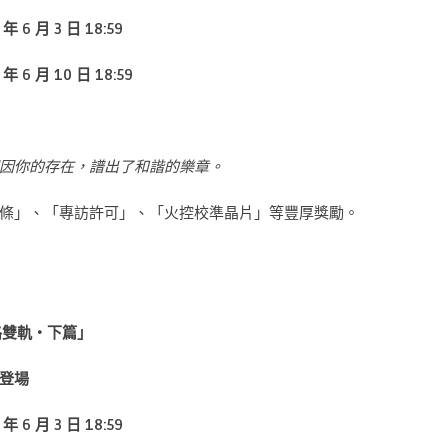
 6 月 3 日 18:59
年 6 月 10 日 18:59
卻因你的存在，譜出了和諧的樂章。
條」、「專訪許可」、「火控校準晶片」等豐厚獎勵。
路雙軌・下篇」
登場
 6 月 3 日 18:59