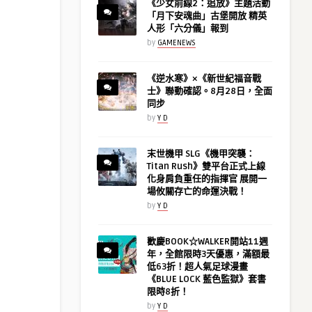
《少女前線2：追放》主題活動
「月下安魂曲」古堡開放 精英
人形「六分儀」報到
by
GAMENEWS
《逆水寒》×《新世紀福音戰
士》聯動確認。8月28日，全面
同步
by
Y D
末世機甲 SLG《機甲突襲：
Titan Rush》雙平台正式上線
化身肩負重任的指揮官 展開一
場攸關存亡的命運決戰！
by
Y D
歡慶BOOK☆WALKER開站11週
年，全館限時3天優惠，滿額最
低63折！超人氣足球漫畫
《BLUE LOCK 藍色監獄》套書
限時8折！
by
Y D