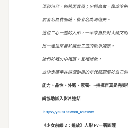
溫和包容，如拂面春風；尖銳高傲，像冰冷的
前者名為翡圖薩，後者名為清道夫。
這位二心一體的人形，一半來自於對人類文明
另一邊是來自於鐵血工造的戰爭殘骸。
她們於戰火中相遇，互相拯救，
並決定攜手在這個動盪的年代開闢屬於自己的
能力、品性、外觀、素養······指揮官真是完
請協助嵌入
影片連結
https://youtu.be/vnm_IzKYOVw
《少女前線 2：追放》人形 PV－翡圖薩