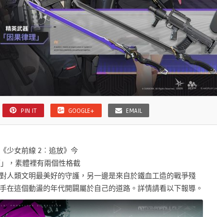
PIN IT
GOOGLE+
EMAIL
《少女前線 2︰追放》今
篇」，素體裡有兩個性格截
對人類文明最美好的守護，另一邊是來自於鐵血工造的戰爭殘
手在這個動盪的年代開闢屬於自己的道路。詳情請看以下報導。