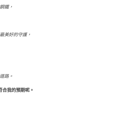
鋼鐵，
最美好的守護，
道路。
美符合我的預期呢。