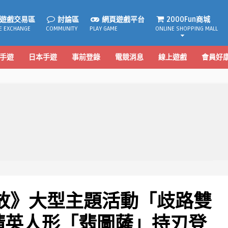
遊戲交易區
討論區
網頁遊戲平台
2000Fun商城
E EXCHANGE
COMMUNITY
PLAY GAME
ONLINE SHOPPING MALL
手遊
日本手遊
事前登錄
電競消息
線上遊戲
會員好
追放》大型主題活動「歧路雙
精英人形「翡圖薩」持刃登