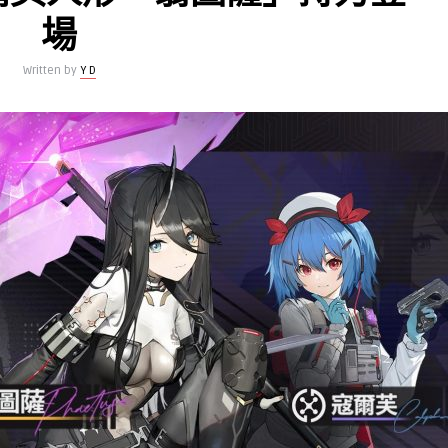
場
Written by
Y D