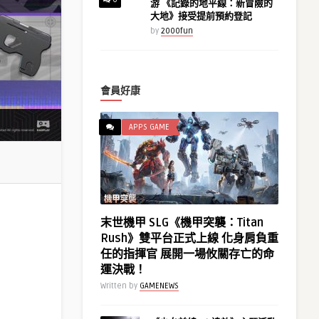
游 《記錄的地平線：新冒險的
大地》接受提前預約登記
by
2000fun
會員好康
APPS GAME
末世機甲 SLG《機甲突襲：Titan
Rush》雙平台正式上線 化身肩負重
任的指揮官 展開一場攸關存亡的命
運決戰！
Written by
GAMENEWS