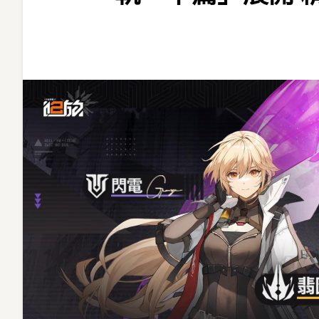
追
放》
大
型
主
題
活
動
「歧
路
雙
軌．
下
篇」
展
開
精
英
人
形