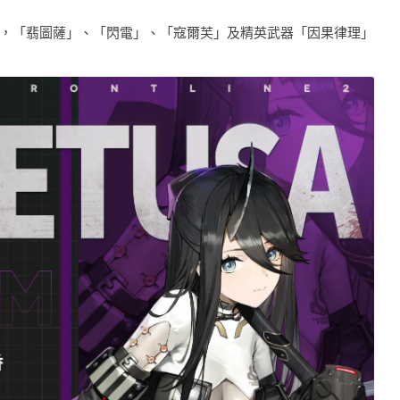
，「翡圖薩」、「閃電」、「寇爾芙」及精英武器「因果律理」