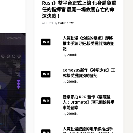
Rush》雙平台正式上線 化身肩負重
任的指揮官 展開一場攸關存亡的命
運決戰！
Written by
GAMENEWS
人氣動漫《灼眼的夏娜》即將
0
推出手游 現已接受提前預約登
記
by
2000fun
Come2uS新作《神聖少女》正
0
式接受提前預約登記
by
2000fun
音樂節拍 RPG 新作《屠龍獵
0
人：Ultimate》現已開始接受
事前登錄
by
2000fun
人氣動漫記錄的地平線推出手
0