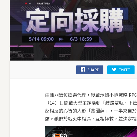
「翡
圖
薩」
持
刃
登
場〉
中
SHARE
TWEET
由沛羽數位娛樂代理，後啟示錄小隊戰略 RPG
（14）日開啟大型主題活動「歧路雙軌・下
然相反的心智的人形「翡圖薩」，一半來自於
骸。她們於戰火中相遇，互相拯救，並決定攜