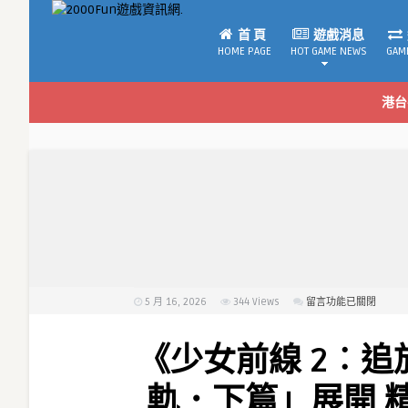
首 頁
遊戲消息
HOME PAGE
HOT GAME NEWS
GAM
港台
5 月 16, 2026
344
Views
在
留言功能已關閉
〈《少
女
《少女前線 2︰
前
線 2
軌．下篇」展開 
︰