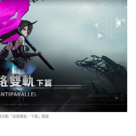
題活動「歧路雙軌・下篇」開啟