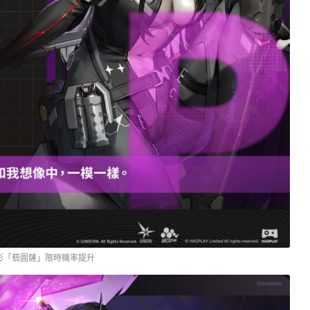
形「翡圖薩」限時機率提升