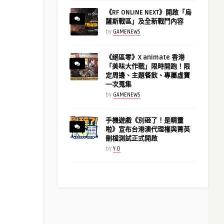
《RF ONLINE NEXT》開啟「烏
薩斯戰區」及全新戰鬥內容
by
GAMENEWS
《絕區零》X animate 香港
「美味大作戰」限時開跑！限
定周邊、主題餐飲、專屬虛寶
一次蒐集
by
GAMENEWS
手機遊戲《別砸了！是精靈
啦》宣布台港澳代理權與菁英
刪檔測試正式開啟
by
Y D