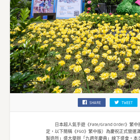
「植
田
佳
奈」、
「下
屋
則
子」
現
場
獻
上
九
週
年
SHARE
TWEET
祝
福！〉
中
日本超人氣手遊《Fate/Grand Order》
定，以下簡稱《FGO》繁中版）為慶祝正式營運
製造所」盛大舉辦「九週年慶典」線下盛會。本