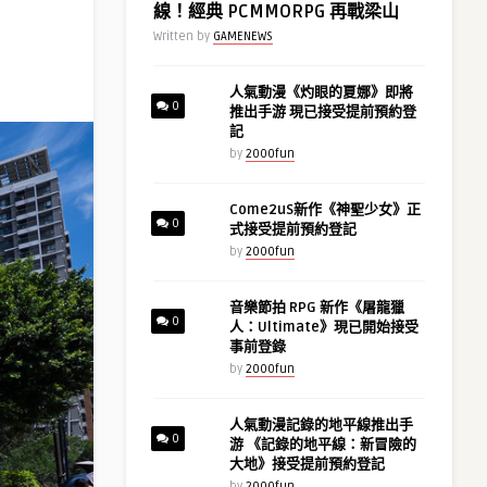
線！經典 PCMMORPG 再戰梁山
Written by
GAMENEWS
人氣動漫《灼眼的夏娜》即將
0
推出手游 現已接受提前預約登
記
by
2000fun
Come2uS新作《神聖少女》正
0
式接受提前預約登記
by
2000fun
音樂節拍 RPG 新作《屠龍獵
0
人：Ultimate》現已開始接受
事前登錄
by
2000fun
人氣動漫記錄的地平線推出手
0
游 《記錄的地平線：新冒險的
大地》接受提前預約登記
by
2000fun