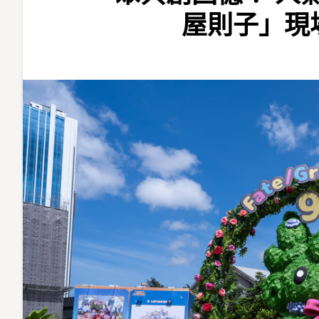
辦
屋則子」現
九
週
年
慶
典，
千
名
御
主
齊
聚
共
創
回
憶！
人
氣
聲
優