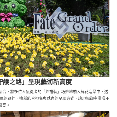
守護之路」呈現藝術新高度
素結合，將多位人氣從者的「絆禮裝」巧妙地融入鮮花造景中，透
厚的羈絆。這種結合視覺與感官的呈現方式，讓現場御主讚嘆不
盛宴。