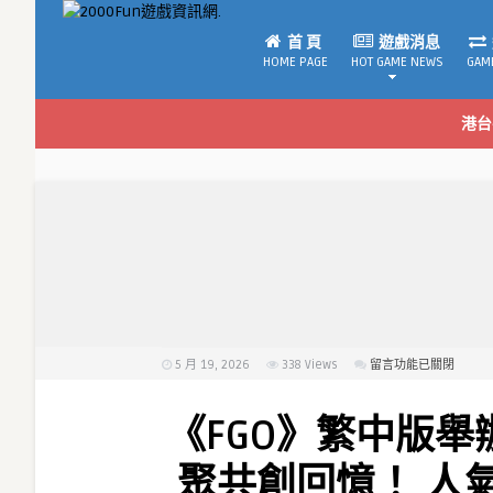
首 頁
遊戲消息
HOME PAGE
HOT GAME NEWS
GAM
港台
5 月 19, 2026
338
Views
在
留言功能已關閉
〈《FGO》
繁
《FGO》繁中版
中
版
聚共創回憶！ 人
舉