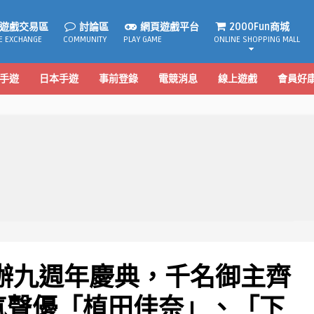
遊戲交易區
討論區
網頁遊戲平台
2000Fun商城
E EXCHANGE
COMMUNITY
PLAY GAME
ONLINE SHOPPING MALL
手遊
日本手遊
事前登錄
電競消息
線上遊戲
會員好
舉辦九週年慶典，千名御主齊
氣聲優「植田佳奈」、「下