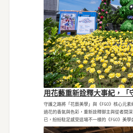
用花藝重新詮釋大事紀，「
守護之路將「花藝美學」與《FGO》核心元
過花的香氣與色彩，重新詮釋御主與從者間深
已，紛紛駐足感受這場不一樣的《FGO》美學