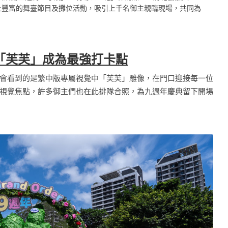
上豐富的舞臺節目及攤位活動，吸引上千名御主親臨現場，共同為
「芙芙」成為最強打卡點
會看到的是繁中版專屬視覺中「芙芙」雕像，在門口迎接每一位
視覺焦點，許多御主們也在此排隊合照，為九週年慶典留下開場