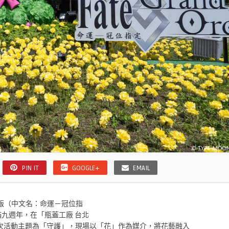
PIN IT
GOOGLE+
EMAIL
繁中版（中文名：命運－冠位指
滿九週年，在「瓶蓋工廠 台北
次活動主題為「守護」，現場以「花」作為媒介，將花藝融入