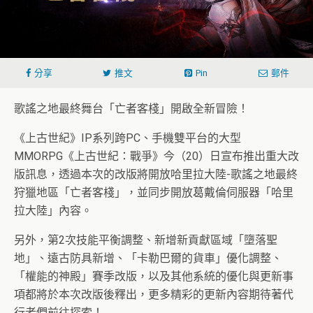
分享
推文
Pin
郵件
歌謠之地最終舞台「亡者客棧」開啟全新冒險！
《上古世紀》IP系列跨PC、手機雙平台的大型
MMORPG《上古世紀：戰爭》今（20）日宣布推出重大改
版訊息，透過本次的改版將開放哈里拉大陸-歌謠之地最終
狩獵地區「亡者客棧」，並同步開放葛戴倫伺服器「哈里
拉大陸」內容。
另外，第2次技能平衡調整、新增新貢獻區域「墮落聖
地」、遠古防具新增、「卡勒巴爾的貨車」優化調整、
「權能的神殿」賽季改版，以及其他系統的優化與更新事
項都將於本次改版後釋出，更多精彩的更新內容期待著代
行者們前往探索！