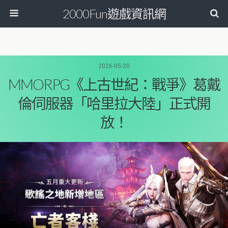
2000Fun遊戲資訊網
2026-05-20
MMORPG《上古世紀：戰爭》葛戴
倫伺服器「哈里拉大陸」正式開
放！