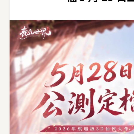
丘
世
界：
緣
起》
正
式
定
檔 5 月 28 日
上
線
同
步
釋
出
情
緣
短
片〉
中