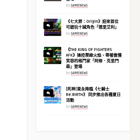
by
GAMENEWS
《七大罪：Origin》迎來首位
可遊玩十誡角色「德里艾利」
by
GAMENEWS
《THE KING OF FIGHTERS
AFK》操控翠綠火焰、帶著傲慢
笑容的格鬥家「阿修．克里門
森」登場
by
GAMENEWS
[死神]東永降臨《七騎士
Re:BIRTH》 同步推出各種夏日
活動
by
GAMENEWS