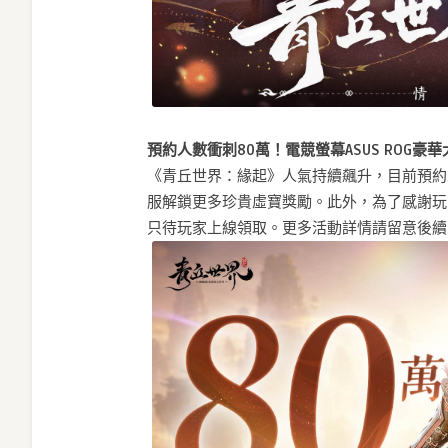
預約人數衝刺80萬！電競螢幕ASUS ROG豪
《青丘世界：緣起》人氣持續飆升，目前預約
服解鎖更多珍貴虛寶獎勵。此外，為了感謝玩家
只待玩家上線領取。更多活動詳情請留意後續