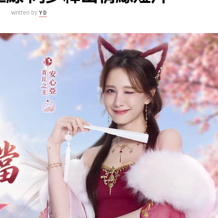
Written by
Y D