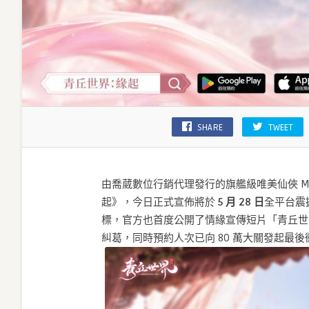
SHARE
TWEET
由喬葳數位行銷代理發行的旗艦級唯美仙俠 M
起》，今日正式宣佈將於
5 月 28 日
全平台震
標，官方也首度公開了情緣宣傳短片「青丘世
糾葛，同時預約人次已向 80 萬大關發起最後