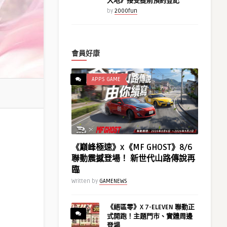
大地》接受提前預約登記
by
2000fun
會員好康
APPS GAME
《巔峰極速》x《MF GHOST》8/6
聯動震撼登場！ 新世代山路傳說再
臨
Written by
GAMENEWS
《絕區零》X 7-ELEVEN 聯動正
式開跑！主題門市、實體周邊
登場