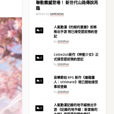
聯動震撼登場！ 新世代山路傳說再
臨
Written by
GAMENEWS
人氣動漫《灼眼的夏娜》即將
0
推出手游 現已接受提前預約登
記
by
2000fun
Come2uS新作《神聖少女》正
0
式接受提前預約登記
by
2000fun
音樂節拍 RPG 新作《屠龍獵
0
人：Ultimate》現已開始接受
事前登錄
by
2000fun
人氣動漫記錄的地平線推出手
0
游 《記錄的地平線：新冒險的