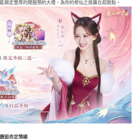
能鎖定豐厚的開服預約大禮，為你的修仙之旅贏在起跑點。
邂逅命定情緣