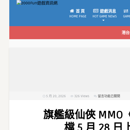
首 頁
遊戲消息
HOME PAGE
HOT GAME NEWS
GAM
港台
5 月 20, 2026
326
Views
在
留言功能已關閉
〈旗
艦
旗艦級仙俠 MMO
級
仙
檔 5 月 28
俠 MMO《青