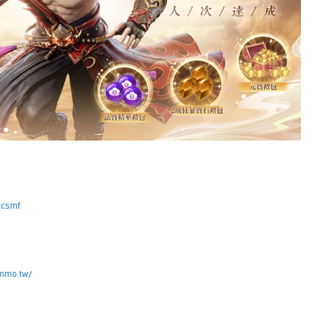
zcsmf
xmmo.tw/