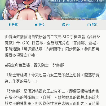
分享
推文
Pin
郵件
由侍達遊戲藝術自製研發的二次元 SLG 手機遊戲《萬源聖
魔錄》今（20）日宣布，全新限定角色「菲絲娜」登場，
限時活動「萬源競技場：前哨賽季」同步開啟，參與即可
獲得多項豐富好禮！
■限定角色登場：冒失騎士－菲絲娜
「騎士菲絲娜！今天也要向女王陛下獻上忠誠，驅逐所有
為非作歹的惡徒！」
「菲絲娜」是個對精靈女王忠貞不二，即便要犧牲性命也
在所不惜的護衛騎士（自稱）。雖然她真的很想成為效忠
於女王的禁衛軍，但因為個性實在太過大而化之，又時常