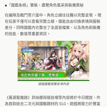
■「圖鑑系統」實裝，盡覽角色風采與裝備奧秘
在編隊及戰鬥等介面中，角色立繪往往難以完整呈現 ，現
在玩家不僅可以查看完整立繪，還能自由切換表情與服裝
差分，同時圖鑑內也整合了全語音檔案，以及角色和裝備
的技能、數值等重要資訊。
透過圖鑑瀏覽各項內容
《萬源聖魔錄》菲絲娜與競技場等內容將於今日開放，作
為首款結合二次元與國戰題材的 SLG，遊戲將致力於豐富