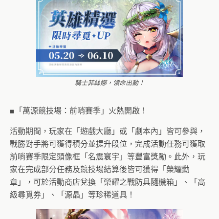
騎士菲絲娜，領命出動！
■「萬源競技場：前哨賽季」火熱開啟！
活動期間，玩家在「遊戲大廳」或「劇本內」皆可參與，
戰勝對手將可獲得積分並提升段位，完成活動任務可獲取
前哨賽季限定頭像框「名震寰宇」等豐富獎勵。此外，玩
家在完成部分任務及競技場結算後皆可獲得「榮耀勳
章」，可於活動商店兌換「榮耀之戰防具隨機箱」、「高
級尋覓券」、「源晶」等珍稀道具！