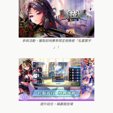
參與活動，獲取前哨賽季限定頭像框「名震寰宇
」！
提升段位，稱霸競技場