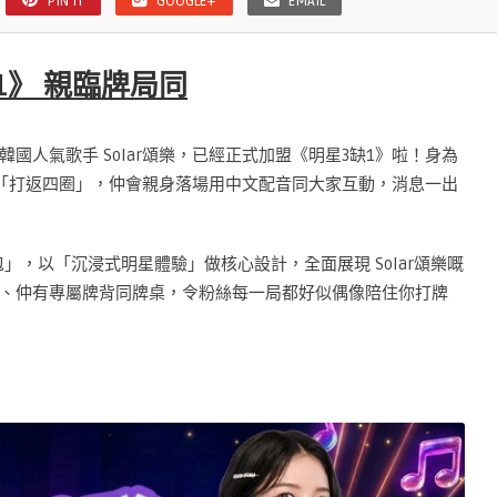
PIN IT
GOOGLE+
EMAIL
缺1》 親臨牌局同
國人氣歌手 Solar頌樂，已經正式加盟《明星3缺1》啦！身為
一齊「打返四圈」，仲會親身落場用中文配音同大家互動，消息一出
包」，以「沉浸式明星體驗」做核心設計，全面展現 Solar頌樂嘅
、仲有專屬牌背同牌桌，令粉絲每一局都好似偶像陪住你打牌