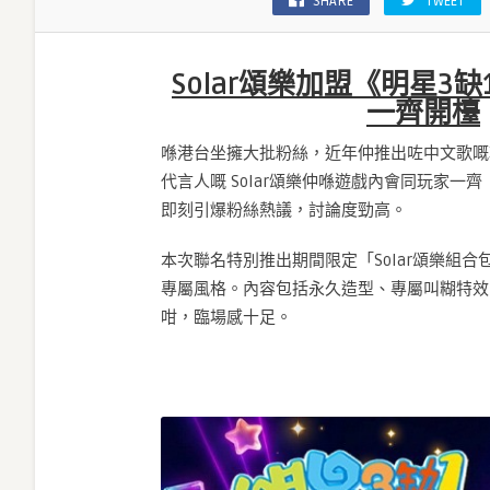
SHARE
TWEET
Solar頌樂加盟《明星3
一齊開檯
喺港台坐擁大批粉絲，近年仲推出咗中文歌嘅韓
代言人嘅 Solar頌樂仲喺遊戲內會同玩家
即刻引爆粉絲熱議，討論度勁高。
本次聯名特別推出期間限定「Solar頌樂組合
專屬風格。內容包括永久造型、專屬叫糊特效
咁，臨場感十足。