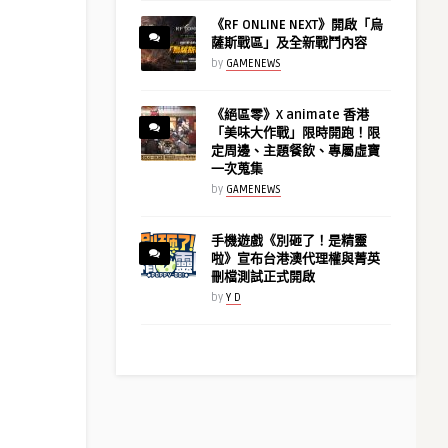
《RF ONLINE NEXT》開啟「烏
薩斯戰區」及全新戰鬥內容
by
GAMENEWS
《絕區零》X animate 香港
「美味大作戰」限時開跑！限
定周邊、主題餐飲、專屬虛寶
一次蒐集
by
GAMENEWS
手機遊戲《別砸了！是精靈
啦》宣布台港澳代理權與菁英
刪檔測試正式開啟
by
Y D