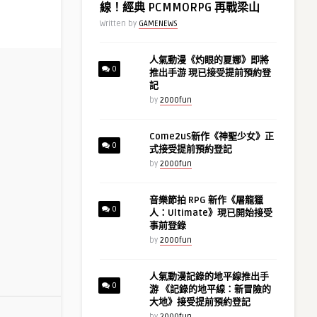
線！經典 PCMMORPG 再戰梁山
Written by
GAMENEWS
人氣動漫《灼眼的夏娜》即將
0
推出手游 現已接受提前預約登
記
by
2000fun
Come2uS新作《神聖少女》正
0
式接受提前預約登記
by
2000fun
音樂節拍 RPG 新作《屠龍獵
0
人：Ultimate》現已開始接受
事前登錄
by
2000fun
人氣動漫記錄的地平線推出手
0
游 《記錄的地平線：新冒險的
大地》接受提前預約登記
by
2000fun