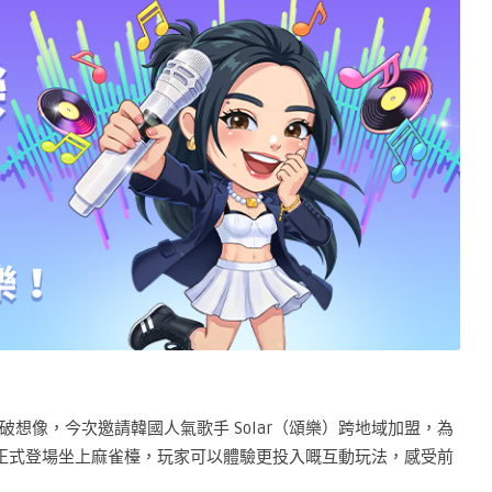
破想像，今次邀請韓國人氣歌手 Solar（頌樂）跨地域加盟，為
樂）正式登場坐上麻雀檯，玩家可以體驗更投入嘅互動玩法，感受前