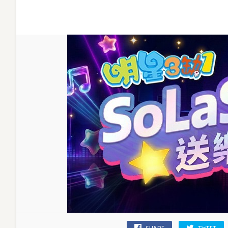
《明
星
3
缺
1》
親
臨
牌
局
同
一
齊
開
檯〉
中