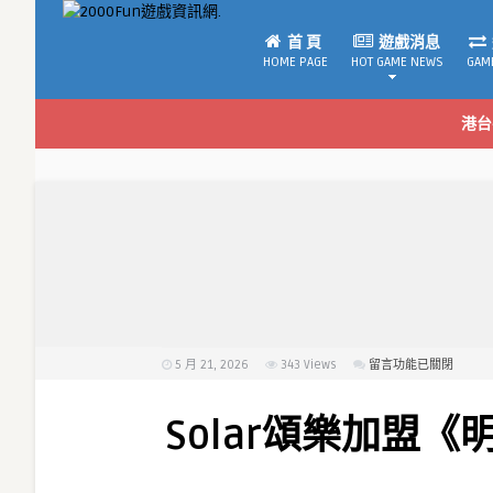
首 頁
遊戲消息
HOME PAGE
HOT GAME NEWS
GAM
港台
5 月 21, 2026
343
Views
在
留言功能已關閉
〈Solar
頌
Solar頌樂加盟《
樂
加
盟