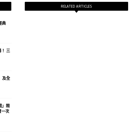
RELATED ARTICLES
經典
場！ 三
區」及全
作戰」限
寶一次