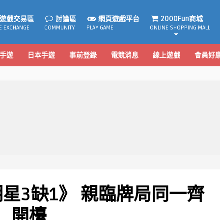
遊戲交易區
討論區
網頁遊戲平台
2000Fun商城
E EXCHANGE
COMMUNITY
PLAY GAME
ONLINE SHOPPING MALL
手遊
日本手遊
事前登錄
電競消息
線上遊戲
會員好
明星3缺1》 親臨牌局同一齊
開檯