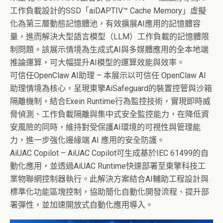
工作負載設計的SSD「aiDAPTIV™ Cache Memory」虛擬
化為第三層動態記憶體池，有效擴展AI應用的記憶體容
量，進而解決大型語言模型（LLM）工作負載的記憶體限
制問題。該展示情境為生成式AI與多媒體應用的全本地端
推論運算，可大幅提升AI模型的運算效能與效率。
可信任OpenClaw AI助理 – 本展示以可信任 OpenClaw AI
助理情境為核心，呈現東擎AiSafeguard的裝置控管與沙箱
隔離機制，結合Exein Runtime行為監控技術，實現即時威
脅偵測、工作負載隔離與集中式安全監控能力，在降低資
安風險的同時，維持對受保護AI環境的可視性與管理能
力，進一步強化邊緣端 AI 應用的安全防護。
AiUAC Copilot – AiUAC Copilot可生成基於IEC 61499的自
動化應用，並透過AiUAC Runtime快速部署至東擎科技工
業物聯網控制器執行。此解決方案結合AI輔助工程設計與
標準化功能區塊控制，協助簡化自動化開發流程、提升部
署彈性，並加速開放式自動化應用導入。