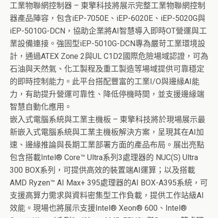
工業物聯網控制器 – 東擎科技將展示完整工業物聯網控制
器產品陣容，包含iEP-7050E、iEP-6020E、iEP-5020G與
iEP-5010G-DCN，協助企業將AI智慧導入即時OT營運與工
業設備連接。強固型iEP-5010G-DCN專為嚴苛工業環境設
計，通過ATEX Zone 2與UL C1D2國際危險場域認證，可為
石油與天然氣、化工製程及重工製造等場域提供可靠穩定
的即時控制能力。此平台搭配豐富的工業I/O與邊緣AI能
力，有助提升營運可靠性、降低停機時間，並支援邊緣端
智慧自動化應用。
嵌入式電腦系統與工業主機板 – 東擎科技將於現場展示最
新嵌入式電腦系統與工業主機板解決方案，呈現其在AI加
速、邊緣推論與長期工業部署方面的產品布局。展出亮點
包含搭載Intel® Core™ Ultra系列3處理器的 NUC(S) Ultra
300 BOX系列，可提供高效的裝置端AI運算；以及搭載
AMD Ryzen™ AI Max+ 395處理器的AI BOX-A395系統，可
支援高算力需求與資料密集型工作負載，提供工作站級AI
效能。現場也將展示支援Intel® Xeon® 600、Intel®