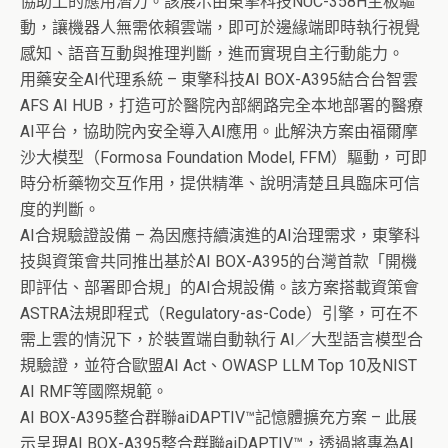
協助上的應用潛力。該展示由東擎科技NUC-358H主板驅
動，讓機器人無需依賴雲端，即可於邊緣端即時執行視覺
感知、語音互動與推理判斷，進而實現自主行動能力。
用藥安全AI代理系統 – 東擎科技AI BOX-A395結合台智雲
AFS AI HUB，打造可於醫院內部網路完全本地部署的醫療
AI平台，協助院內安全導入AI應用。此解決方案由福爾摩
沙大模型（Formosa Foundation Model, FFM）驅動，可即
時分析藥物交互作用，提供精準、說明清楚且具臨床可信
度的判斷。
AI合規驗證設備 – 為因應持續演進的AI治理需求，東擎科
技與資策會共同推出基於AI BOX-A395的台灣首款「開機
即評估、部署即合規」的AI合規設備。該方案搭載資策會
ASTRA法規即程式（Regulatory-as-Code）引擎，可在不
需上雲的情況下，於裝置端自動執行 AI／大型語言模型合
規驗證，並符合歐盟AI Act、OWASP LLM Top 10及NIST
AI RMF等國際規範。
AI BOX-A395整合群聯aiDAPTIV™記憶體擴充方案 – 此展
示呈現AI BOX-A395整合群聯aiDAPTIV™，透過將專為AI