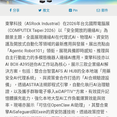
分享
推文
Pin
郵件
東擎科技（ASRock Industrial）在2026年台北國際電腦展
（COMPUTEX Taipei 2026）以「安全開放的邊緣AI」為
願景主題，全面展現邊緣AI在代理式AI、物理AI、資安防
護及開放式自動化等領域的最新應用與發展。展出亮點由
「Agentic Robot101」領銜，展現具備即時感知、推理與
自主行動能力的多模態機器人邊緣AI應用。東擎科技亦以
AI BOX-A395迷你AI工作站為核心，展示三款企業級AI解
決方案，包括：整合台智雲AFS AI HUB的全本地端「用藥
安全AI代理系統」、與資策會合作打造的「AI合規驗證設
備」，透過ASTRA法規即程式引擎，自動化執行AI治理驗
證，以及攜手群聯電子導入aiDAPTIV™方案，有效提升記
憶體擴充能力，強化本地大型AI工作負載運算效能與效
率。現場亦展示「可信任OpenClaw AI助理」，其整合東
擎AiSafeguard與Exein的資安防護技術，透過政策控管、