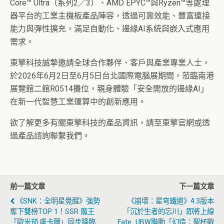
Core™ Ultra（系列2／3）、AMD EPYC™與Ryzen™等處理
器平台的工業主機板產品陣容，透過可靠效能、豐富連接
能力與彈性擴充，滿足自動化、邊緣AI系統與嵌入式應用
需求。
東擎科技誠摯邀請全球合作夥伴、客戶與產業專業人士，
於2026年6月2日至6月5日台北國際電腦展期間，蒞臨南港
展覽館二館R0514攤位，親身體驗「安全開放的邊緣AI」
在新一代智慧工業運算中的創新應用。
欲了解更多有關東擎科技的產品資訊，請至東擎官網或透
過產品諮詢聯繫我們。
前一篇文章
下一篇文章
《SNK：全明星覺醒》強勢
《崩壞：星穹鐵道》4.3版本
奪下雙榜TOP 1！SSR 魔王
「沉於生者的忘川」即將上線
「歐米茄·盧卡爾」同步降臨
Fate_UBW聯動「幻造：聖杯戰