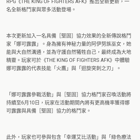
RPG《THE KING OF FIGHTERS AFK》推出全新更新，一
名全新格鬥家與眾多活動登場。
本次更新加入一名具備［堅固］協力效果的全新傳說格鬥
家「娜可露露」。身為擁有神秘力量的阿伊努族巫女，她
能與大自然溝通，並為守護自然犧牲自己，最終成為大地
精靈。玩家可於《THE KING OF FIGHTERS AFK》中體驗
娜可露露的代表技能「火鷹」與「迴旋突刺之刃」。
「娜可露露參戰活動」與［堅固］協力格鬥家召喚活動將
持續至6月10日，玩家在活動期間內將有更高機率獲得娜
可露露與具備［堅固］協力的格鬥家。
此外，玩家也可參與包含「幸運艾比活動」與「綠色療法