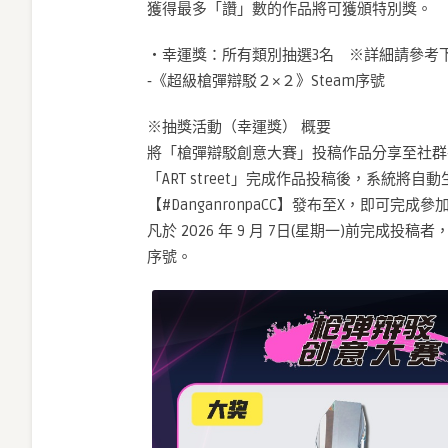
獲得最多「讚」數的作品將可獲頒特別獎。
・幸運獎：所有類別抽選3名 ※詳細請參考
‐《超級槍彈辯駁２×２》Steam序號
※抽獎活動（幸運獎） 概要
將「槍彈辯駁創意大賽」投稿作品分享至社群
「ART street」完成作品投稿後，系統
【#DanganronpaCC】發布至X，即可完成參
凡於 2026 年 9 月 7日(星期一)前完成投
序號。