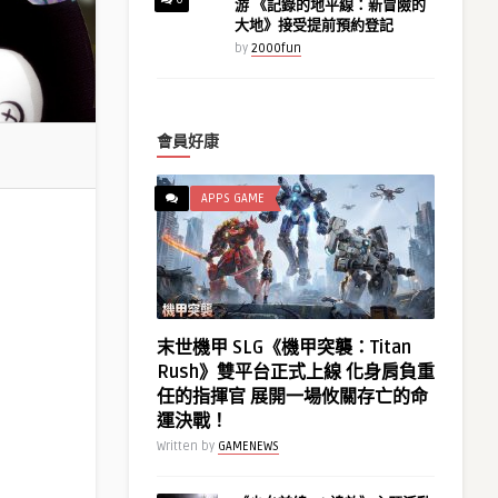
游 《記錄的地平線：新冒險的
大地》接受提前預約登記
by
2000fun
會員好康
APPS GAME
末世機甲 SLG《機甲突襲：Titan
Rush》雙平台正式上線 化身肩負重
任的指揮官 展開一場攸關存亡的命
運決戰！
Written by
GAMENEWS