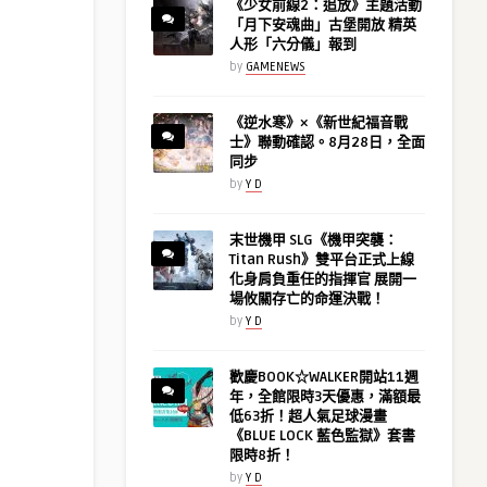
《少女前線2：追放》主題活動
「月下安魂曲」古堡開放 精英
人形「六分儀」報到
by
GAMENEWS
《逆水寒》×《新世紀福音戰
士》聯動確認。8月28日，全面
同步
by
Y D
末世機甲 SLG《機甲突襲：
Titan Rush》雙平台正式上線
化身肩負重任的指揮官 展開一
場攸關存亡的命運決戰！
by
Y D
歡慶BOOK☆WALKER開站11週
年，全館限時3天優惠，滿額最
低63折！超人氣足球漫畫
《BLUE LOCK 藍色監獄》套書
限時8折！
by
Y D