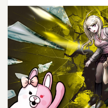
意
大
賽
即
日
起
開
始
募
集！〉
中