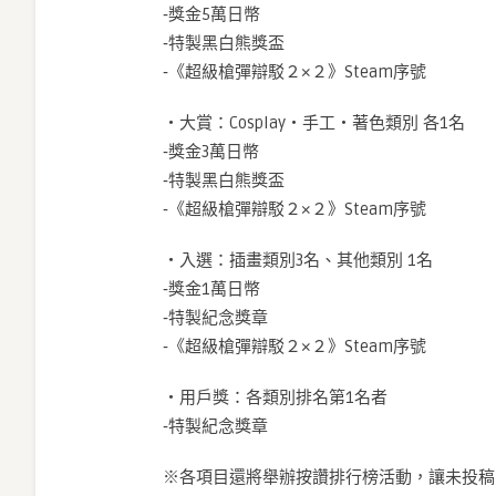
‐獎金5萬日幣
‐特製黑白熊獎盃
‐《超級槍彈辯駁２×２》Steam序號
・大賞：Cosplay・手工・著色類別 各1名
‐獎金3萬日幣
‐特製黑白熊獎盃
‐《超級槍彈辯駁２×２》Steam序號
・入選：插畫類別3名、其他類別 1名
‐獎金1萬日幣
‐特製紀念獎章
‐《超級槍彈辯駁２×２》Steam序號
・用戶獎：各類別排名第1名者
‐特製紀念獎章
※各項目還將舉辦按讚排行榜活動，讓未投稿的