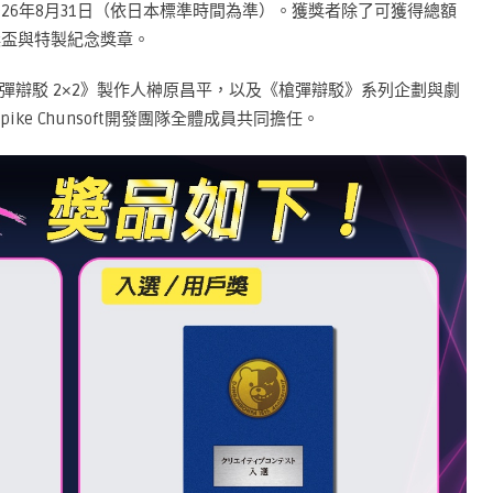
26年8月31日（依日本標準時間為準）。獲獎者除了可獲得總額
獎盃與特製紀念獎章。
彈辯駁 2×2》製作人榊原昌平，以及《槍彈辯駁》系列企劃與劇
Spike Chunsoft開發團隊全體成員共同擔任。