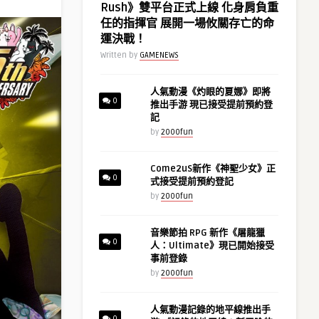
Rush》雙平台正式上線 化身肩負重
任的指揮官 展開一場攸關存亡的命
運決戰！
Written by
GAMENEWS
人氣動漫《灼眼的夏娜》即將
0
推出手游 現已接受提前預約登
記
by
2000fun
Come2uS新作《神聖少女》正
0
式接受提前預約登記
by
2000fun
音樂節拍 RPG 新作《屠龍獵
0
人：Ultimate》現已開始接受
事前登錄
by
2000fun
人氣動漫記錄的地平線推出手
0