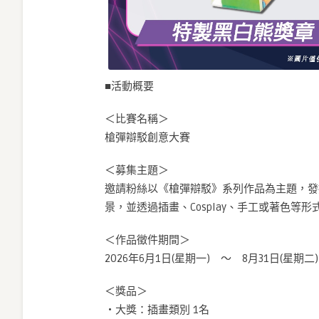
■活動概要
＜比賽名稱＞
槍彈辯駁創意大賽
＜募集主題＞
邀請粉絲以《槍彈辯駁》系列作品為主題，發
景，並透過插畫、Cosplay、手工或著色等
＜作品徵件期間＞
2026年6月1日(星期一) ～ 8月31日(星期二)
＜獎品＞
・大獎：插畫類別 1名