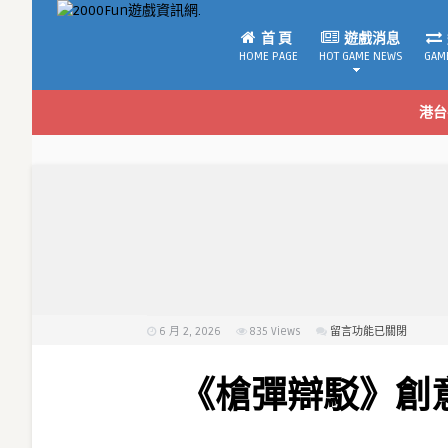
首 頁
遊戲消息
HOME PAGE
HOT GAME NEWS
GAM
港台
6 月 2, 2026
835
Views
在
留言功能已關閉
〈《槍
彈
《槍彈辯駁》創
辯
駁》
創