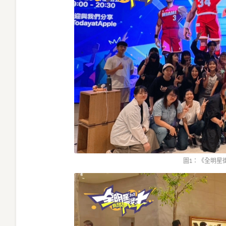
圖1：《全明星街球