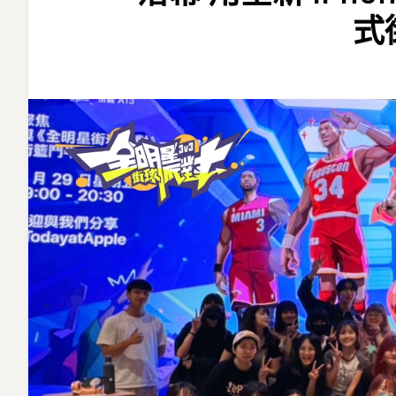
派
式
對》
Today
at
Apple
活
動
圓
滿
落
幕
用
全
新 iPhone
17 電
競
級
效
能
打