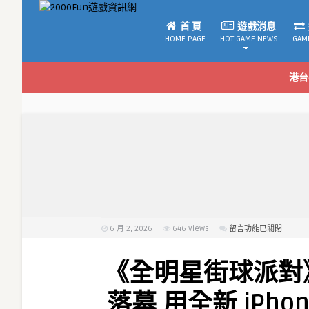
首 頁
遊戲消息
HOME PAGE
HOT GAME NEWS
GAM
港台
6 月 2, 2026
646
Views
在
留言功能已關閉
〈《全
明
《全明星街球派對》To
星
街
落幕 用全新 iPho
球