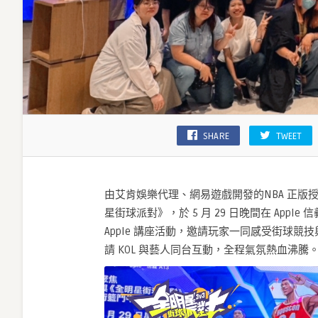
造
沉
浸
式
街
球
派
對！〉
中
SHARE
TWEET
由艾肯娛樂代理、網易遊戲開發的NBA 正版授
星街球派對》，於 5 月 29 日晚間在 Apple 信義 A
Apple 講座活動，邀請玩家一同感受街球
請 KOL 與藝人同台互動，全程氣氛熱血沸騰