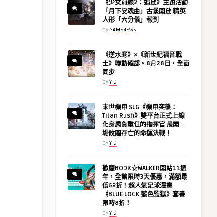
《少女前線2：追放》主題活動
「月下安魂曲」古堡開放 精英
人形「六分儀」報到
by
GAMENEWS
《逆水寒》×《新世紀福音戰
士》聯動確認。8月28日，全面
同步
by
Y D
末世機甲 SLG《機甲突襲：
Titan Rush》雙平台正式上線
化身肩負重任的指揮官 展開一
場攸關存亡的命運決戰！
by
Y D
歡慶BOOK☆WALKER開站11週
年，全館限時3天優惠，滿額最
低63折！超人氣足球漫畫
《BLUE LOCK 藍色監獄》套書
限時8折！
by
Y D