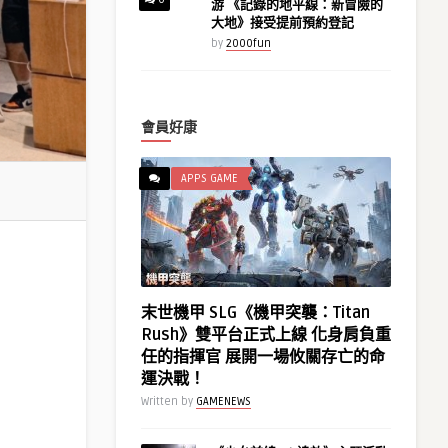
游 《記錄的地平線：新冒險的
大地》接受提前預約登記
by
2000fun
會員好康
APPS GAME
末世機甲 SLG《機甲突襲：Titan
Rush》雙平台正式上線 化身肩負重
任的指揮官 展開一場攸關存亡的命
運決戰！
Written by
GAMENEWS