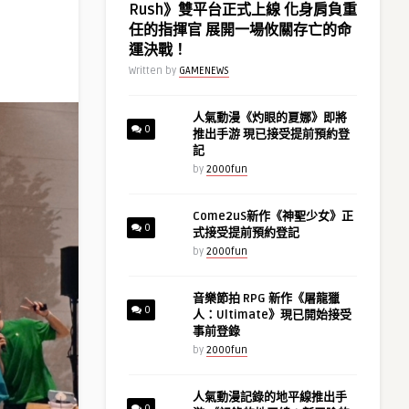
Rush》雙平台正式上線 化身肩負重
任的指揮官 展開一場攸關存亡的命
運決戰！
Written by
GAMENEWS
人氣動漫《灼眼的夏娜》即將
0
推出手游 現已接受提前預約登
記
by
2000fun
Come2uS新作《神聖少女》正
0
式接受提前預約登記
by
2000fun
音樂節拍 RPG 新作《屠龍獵
0
人：Ultimate》現已開始接受
事前登錄
by
2000fun
人氣動漫記錄的地平線推出手
0