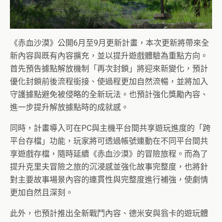
《赤血沙漠》公開6月至9月更新計畫，本次更新將帶來全
新內容與既有內容擴充，並以提升遊戲體驗為重點方向。
首先預告據點解放機制「再次封鎖」將迎來新變化，預計
優化封鎖前後流程銜接、使過程更加自然流暢，並將加入
守護據點避免被侵略的全新玩法。也預計強化獎勵內容、
進一步提升解放據點時的成就感。
同時，計畫導入可在PC與主機平台間共享遊玩進度的「跨
平台存檔」功能，玩家將可透過帳號連動在不同平台間共
享遊戲存檔，隨時延續《赤血沙漠》的冒險旅程。而為了
提升克里夫冒險之旅的沉浸感並強化故事完整度，也將針
對主要故事場景內容的連貫性與完整度進行補強，使劇情
更加自然且深刻。
此外，也預計推出全新戰鬥內容、德米安與翁卡的遊玩體