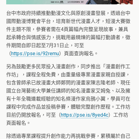
台中市政府持續推動動漫文化與原創漫畫發展，透過台中
國際動漫博覽會平台，培育新世代漫畫人才，短漫大賽徵
件主題不限，參賽者需在4頁篇幅內完整呈現故事，兼具
起承轉合與情感張力，挑戰用最精煉的篇幅打動讀者，徵
件期間自即日起至7月31日止，可至
（
https://pse.is/92remu
）頁面查詢報名。
另為鼓勵更多民眾投入漫畫創作，同步推出「漫畫創作工
作坊」，課程全程免費，由重量級專業漫畫家親自授課，
包含曾師承已故漫畫大師鄭問的漫畫家陳志隆老師、現任
國立台灣藝術大學兼任講師的知名漫畫家艾姆兔、以及擁
有十年全職連載經驗的知名條漫作家烏鴉小翼，學員可在
課程中完成作品並投稿參賽，體驗完整創作歷程。工作坊
目前仍開放報名，可至（
https://pse.is/8yed4c
）工作坊
頁面報名。
除透過專業課程提升創作能力再挑戰參賽，累積屬於自己