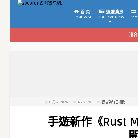
首 頁
遊戲消息
HOME PAGE
HOT GAME NEWS
GAM
港台
6 月 4, 2026
322
Views
在
留言功能已關閉
〈手
遊
手遊新作《Rust M
新
作
《Rust