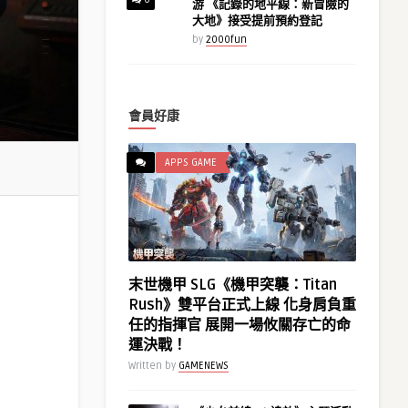
游 《記錄的地平線：新冒險的
大地》接受提前預約登記
by
2000fun
會員好康
APPS GAME
末世機甲 SLG《機甲突襲：Titan
Rush》雙平台正式上線 化身肩負重
任的指揮官 展開一場攸關存亡的命
運決戰！
Written by
GAMENEWS