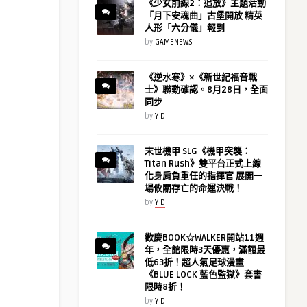
《少女前線2：追放》主題活動
「月下安魂曲」古堡開放 精英
人形「六分儀」報到
by
GAMENEWS
《逆水寒》×《新世紀福音戰
士》聯動確認。8月28日，全面
同步
by
Y D
末世機甲 SLG《機甲突襲：
Titan Rush》雙平台正式上線
化身肩負重任的指揮官 展開一
場攸關存亡的命運決戰！
by
Y D
歡慶BOOK☆WALKER開站11週
年，全館限時3天優惠，滿額最
低63折！超人氣足球漫畫
《BLUE LOCK 藍色監獄》套書
限時8折！
by
Y D