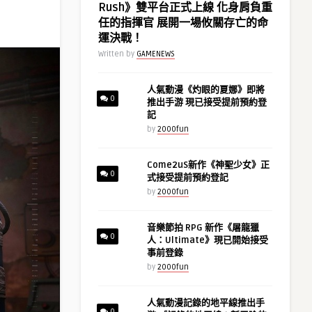
Rush》雙平台正式上線 化身肩負重
任的指揮官 展開一場攸關存亡的命
運決戰！
Written by
GAMENEWS
人氣動漫《灼眼的夏娜》即將
0
推出手游 現已接受提前預約登
記
by
2000fun
Come2uS新作《神聖少女》正
0
式接受提前預約登記
by
2000fun
音樂節拍 RPG 新作《屠龍獵
0
人：Ultimate》現已開始接受
事前登錄
by
2000fun
人氣動漫記錄的地平線推出手
0