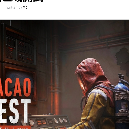
Written by
Y D