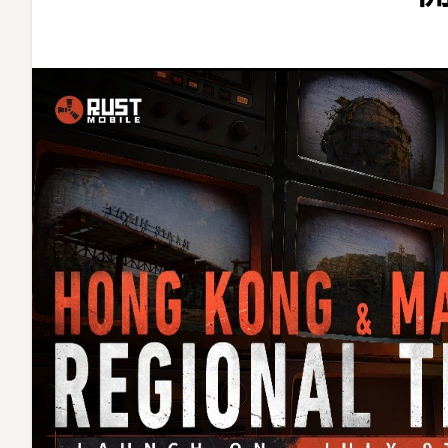
Mobile》
預
告
7
月
在
港
澳
展
開
區
域
測
試〉
中