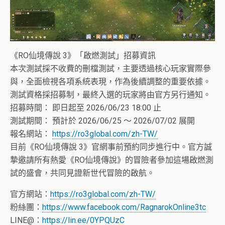
《RO仙境傳說 3》「啟燃測試」招募資訊
本次測試採不收費的刪檔測試，主要透過核心玩家實際參
與，全面檢視各項系統表現，作為後續調整的重要依據。
測試資格採招募制，最終入選的玩家將由官方另行通知。
招募時間： 即日起至 2026/06/23 18:00 止
測試期間： 預計於 2026/06/25 ～ 2026/07/02 展開
報名網站：
https://ro3global.com/zh-TW/
目前《RO仙境傳說 3》官網事前預約同步進行中。官方誠
摯邀請所有熱愛《RO仙境傳說》的冒險者參加這場啟燃測
試的盛會，共同見證新世代冒險的啟航。
官方網站：
https://ro3global.com/zh-TW/
粉絲團：
https://www.facebook.com/RagnarokOnline3tc
LINE@：
https://lin.ee/0YPQUzC