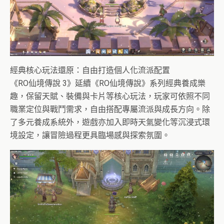
經典核心玩法還原：自由打造個人化流派配置
《RO仙境傳說 3》延續《RO仙境傳說》系列經典養成樂
趣，保留天賦、裝備與卡片等核心玩法，玩家可依照不同
職業定位與戰鬥需求，自由搭配專屬流派與成長方向。除
了多元養成系統外，遊戲亦加入即時天氣變化等沉浸式環
境設定，讓冒險過程更具臨場感與探索氛圍。