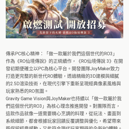
傳承PC核心精神：「做一款屬於我們這個世代的RO3」
作為《RO仙境傳說》的正統續作，《RO仙境傳說 3》在開
發初期便確立以PC為核心平台。開發團隊JoyMaker致力
打造更完整的新世代RO體驗，透過精緻的3D建模與細膩
的2.5D渲染技術，在現代引擎下重新呈現經典像素風格與
玩家熟悉的RO氛圍。
Gravity Game Vision與JoyMaker也持續以「做一款屬於我
們這個世代的RO3」為核心理念推進開發。對團隊而言，
這款作品就像一道需要精心烹調的料理，從玩法、畫面到
系統細節，都會根據玩家回饋反覆調整與優化，希望帶來
既保留經典感動、又能符合現代玩家期待的全新RO體驗。