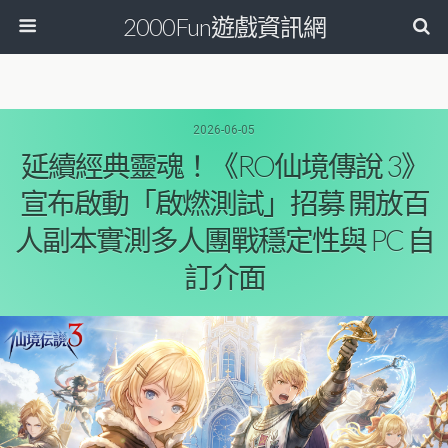
2000Fun遊戲資訊網
2026-06-05
延續經典靈魂！《RO仙境傳說 3》
宣布啟動「啟燃測試」招募 開放百
人副本實測多人團戰穩定性與 PC 自
訂介面