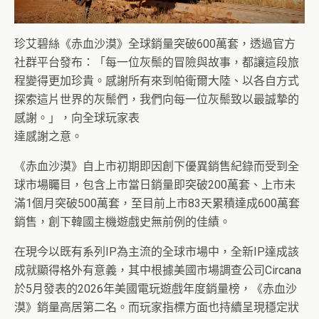
珍艾碧絲《赤血沙漠》全球銷量突破600萬套，透過官方
社群平台發布：「每一位灰鬃的冒險與故事，都讓這段旅
程變得更加珍貴。感謝所有來到帕衛爾大陸、以各自方式
探索這片世界的灰鬃們，我們向每一位灰鬃致以最誠摯的
感謝。」，向全球玩家表
達感謝之意。
《赤血沙漠》自上市初期即因創下優異銷售紀錄而受到全
球市場矚目，包含上市當日銷量即突破200萬套、上市未
滿1個月突破500萬套，至目前上市83天累積達成600萬套
銷售，創下韓國主機遊戲史無前例的佳績。
在現今以既有系列IP為主流的全球市場中，全新IP達成該
成就顯得格外有意義，其中根據美國市場調查公司Circana
於5月發表的2026年美國電玩遊戲年度銷量榜，《赤血沙
漠》銷量高居第二名。而玩家指標方面也持續呈現穩定狀