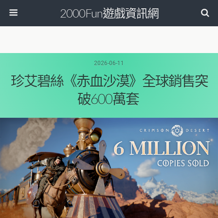
2000Fun遊戲資訊網
2026-06-11
珍艾碧絲《赤血沙漠》全球銷售突
破600萬套