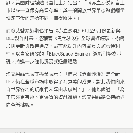
態，美國財經媒體《富比士》指出：「《赤血沙漠》自上
市以來一直保有高留存率，與一般開放世界單機遊戲銷量
快速下滑的走勢不同，值得關注。」
而珍艾碧絲近期也預告《赤血沙漠》6月至9月份更新與
DLC製作計畫，憑藉著《黑色沙漠》全球營運經驗，持續
加快更新與改善進度，盡可能提升內容品質與遊戲便利
性。以自家研發的「BlackSpace Engine」遊戲引擎為基
礎，將進一步強化沉浸式遊戲體驗。
珍艾碧絲代表許振榮表示：「儘管《赤血沙漠》是全新
IP，仍在全球市場中取得了有意義的成果，對此我們向來
自世界各地的玩家們表達由衷感謝。」，他也說道：「為
了帶來更有趣、更優質的遊戲體驗，珍艾碧絲將會持續邁
向全新挑戰。」