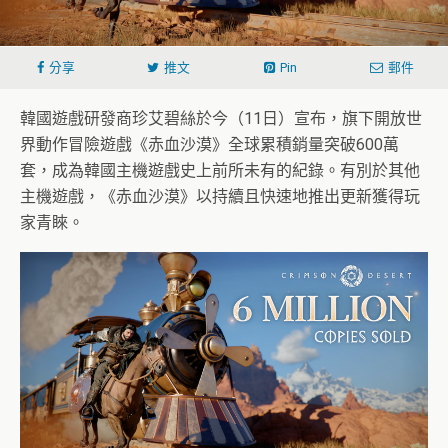
分享
推文
Pin
郵件
韓國遊戲研發商珍艾碧絲於今（11日）宣布，旗下開放世
界動作冒險遊戲《赤血沙漠》全球累積銷量突破600萬
套，成為韓國主機遊戲史上前所未有的紀錄。有別於其他
主機遊戲，《赤血沙漠》以持續且快速地推出更新獲得玩
家青睞。