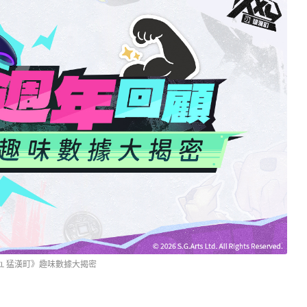
XL 猛漢町》趣味數據大揭密