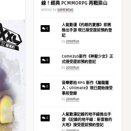
線！經典 PCMMORPG 再戰梁山
Written by
GAMENEWS
人氣動漫《灼眼的夏娜》即將
0
推出手游 現已接受提前預約登
記
by
2000fun
Come2uS新作《神聖少女》正
0
式接受提前預約登記
by
2000fun
音樂節拍 RPG 新作《屠龍獵
0
人：Ultimate》現已開始接受
事前登錄
by
2000fun
人氣動漫記錄的地平線推出手
0
游 《記錄的地平線：新冒險的
大地》接受提前預約登記
by
2000fun