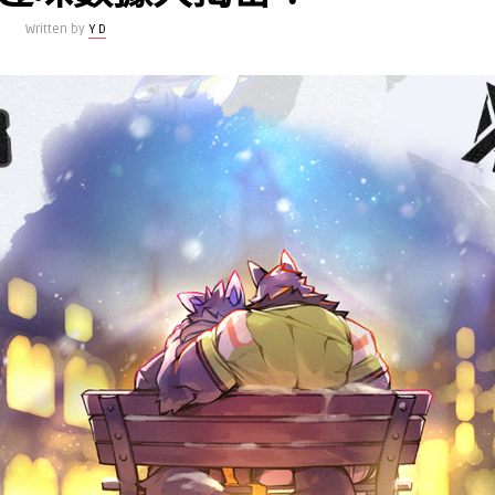
Written by
Y D