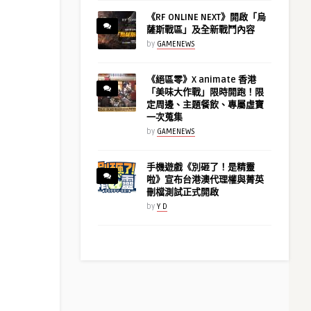
《RF ONLINE NEXT》開啟「烏
薩斯戰區」及全新戰鬥內容
by
GAMENEWS
《絕區零》X animate 香港
「美味大作戰」限時開跑！限
定周邊、主題餐飲、專屬虛寶
一次蒐集
by
GAMENEWS
手機遊戲《別砸了！是精靈
啦》宣布台港澳代理權與菁英
刪檔測試正式開啟
by
Y D