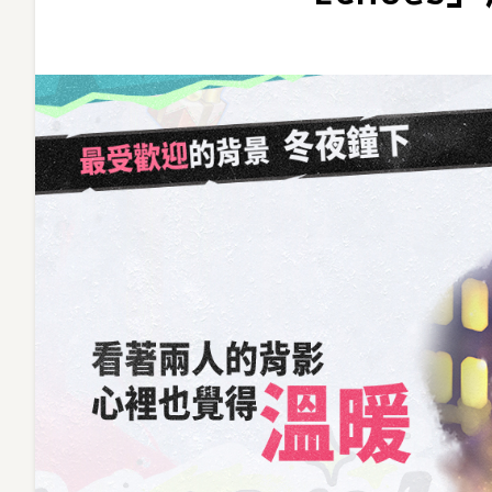
年
慶
典
序
幕
展
開
「Wonder
Echoes」
趣
味
數
據
大
揭
密！〉
中