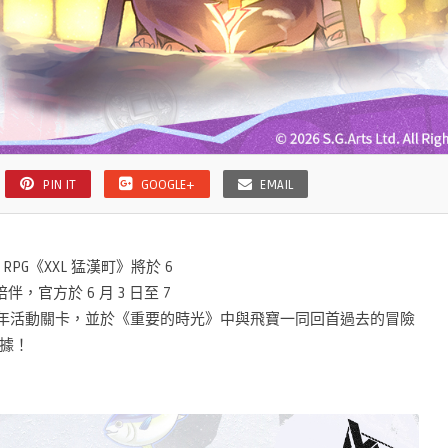
PIN IT
GOOGLE+
EMAIL
G《XXL 猛漢町》將於 6
，官方於 6 月 3 日至 7
es】一週年活動關卡，並於《重要的時光》中與飛寶一同回首過去的冒險
據！