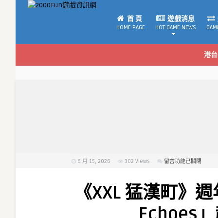
首 頁
遊戲消息
HOME PAGE
HOT GAME NEWS
GAM
港台
6 月 15, 2026
302
Views
在
留言功能已關閉
〈《XXL
猛
《XXL 猛漢町》週
漢
町》
Echoe
週