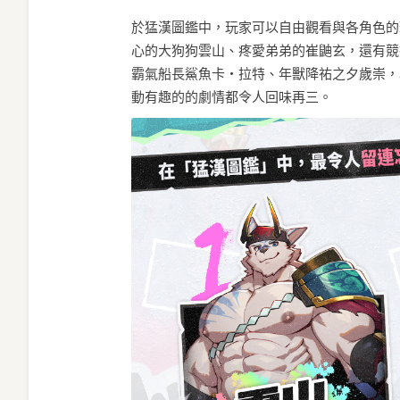
於猛漢圖鑑中，玩家可以自由觀看與各角色的
心的大狗狗雲山、疼愛弟弟的崔鼬玄，還有競
霸氣船長鯊魚卡‧拉特、年獸降祐之夕歲崇，
動有趣的的劇情都令人回味再三。