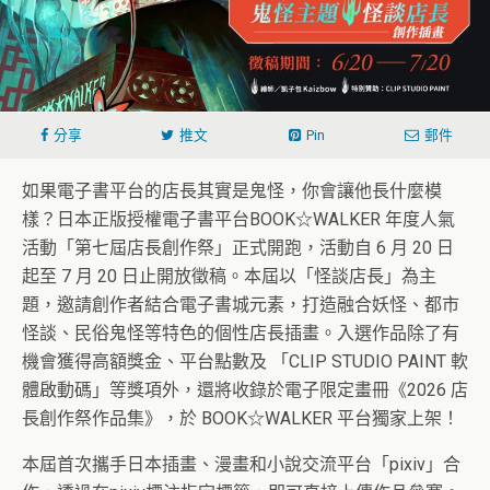
分享
推文
Pin
郵件
如果電子書平台的店長其實是鬼怪，你會讓他長什麼模
樣？日本正版授權電子書平台BOOK☆WALKER 年度人氣
活動「第七屆店長創作祭」正式開跑，活動自 6 月 20 日
起至 7 月 20 日止開放徵稿。本屆以「怪談店長」為主
題，邀請創作者結合電子書城元素，打造融合妖怪、都市
怪談、民俗鬼怪等特色的個性店長插畫。入選作品除了有
機會獲得高額獎金、平台點數及 「CLIP STUDIO PAINT 軟
體啟動碼」等獎項外，還將收錄於電子限定畫冊《2026 店
長創作祭作品集》，於 BOOK☆WALKER 平台獨家上架！
本屆首次攜手日本插畫、漫畫和小說交流平台「pixiv」合