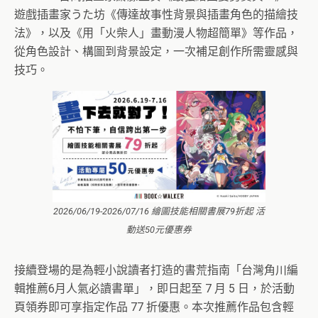
遊戲插畫家うた坊《傳達故事性背景與插畫角色的描繪技
法》，以及《用「火柴人」畫動漫人物超簡單》等作品，
從角色設計、構圖到背景設定，一次補足創作所需靈感與
技巧。
2026/06/19-2026/07/16 繪圖技能相關書展79折起 活
動送50元優惠券
接續登場的是為輕小說讀者打造的書荒指南「台灣角川編
輯推薦6月人氣必讀書單」，即日起至 7 月 5 日，於活動
頁領券即可享指定作品 77 折優惠。本次推薦作品包含輕