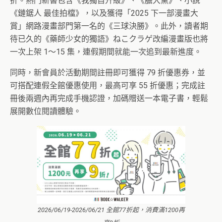
折。熱門新書包含《我獨自升級》、《膽大黨》、小說
《鏈鋸人 最佳拍檔》，以及獲得「2025 下一部漫畫大
賞」網路漫畫部門第一名的《三球決勝》。此外，讀者期
待已久的《藥師少女的獨語》ねこクラゲ改編漫畫版也將
一次上架 1～15 集，連假期間就能一次追到最新進度。
同時，新會員於活動期間註冊即可獲得 79 折優惠券，並
可搭配連假全館優惠使用，最高可享 55 折優惠；完成註
冊後兩週內再完成手機認證，加碼贈送一本電子書，輕鬆
展開數位閱讀體驗。
2026/06/19-2026/06/21 全館77折起，消費滿1200再