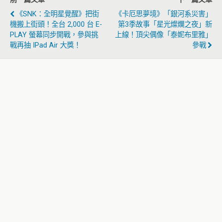
《SNK：全明星覺醒》把街
《卡厄思夢境》「銀河系災害」
機搬上街頭！全台 2,000 台 E-
第3季故事「星光燦爛之夜」新
PLAY 螢幕同步開戰，參與挑
上線！頂尖偶像「泰妮布里雅」
戰再抽 IPad Air 大獎！
參戰