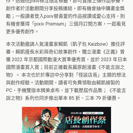
作，透過在pixiv標注指定標籤，即可直接上傳作品參賽。
創作者於活動期間分享投稿連結，即有機會抽中購書金獎
勵；一般讀者登入pixiv替喜愛的作品按讚或愛心支持，則
有機會獲得「pixiv Premium」三個月訂閱方案，一起看見
更多優秀創作。
本次活動邀請人氣漫畫家賴凱（凱子包 Kaizbow）擔任評
審，賴凱擅長水彩與奇幻故事創作，獨立漫畫《正義》曾
獲 2022 年京都國際動漫大賞準優秀賞，並於 2023 年日本
國際漫畫賞入賞；目前正連載長篇原創漫畫《不能言說之
物》。 本次也於於專訪中分享對「怪談店長」主題的想法
與創作經驗。活動期間，讀者可免費領取由賴凱繪製的
PC、手機雙版本精美桌布，並下載歷屆作品集；《不能言
說之物》系列也同步推出單本 85 折、三本 79 折優惠。