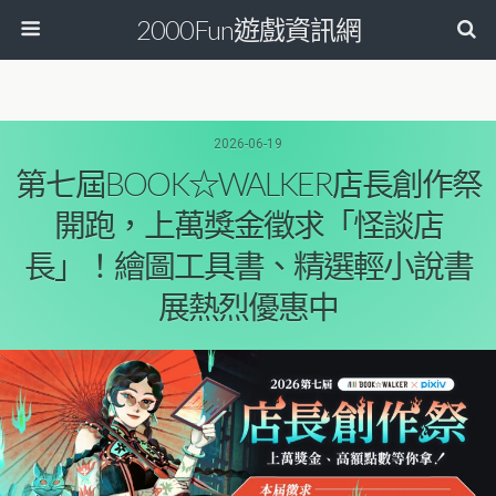
2000Fun遊戲資訊網
2026-06-19
第七屆BOOK☆WALKER店長創作祭
開跑，上萬獎金徵求「怪談店
長」！繪圖工具書、精選輕小說書
展熱烈優惠中