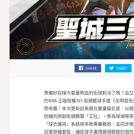
「艾
拉」
大
開
夏
季
派
對！〉
中
SHARE
TWEET
準備好迎接今夏最熱血的街球對決了嗎？由艾
的NBA 正版授權3V3 街頭籃球手遊《全明
勢來襲！本次更新迎來兩位重量級巨星：以極
防線的原創街頭精靈「艾拉」，將為球場帶來
「球衣護具」系統與多款專屬戰袍，並同步推出
冠軍榮耀套裝，讓街球手盡情展現極致的個性