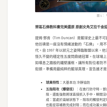
圖 1：
禁區石佛教科書完美還原
原創女角艾拉千金
提姆·鄧肯（Tim Duncan）是籃球史上
他彷彿是一座沒有情緒波動的「石佛」，用不
代。自 1997 年以狀元之姿降臨聯盟以來
恆久不變的穩定性五度問鼎總冠軍。在球場上
如嘆息之牆般的鐵壁護框，讓所有對位者防不
街頭，準備用最純粹的籃球真理，宣告誰才是
球員特性：
大基本功 冷靜協防
五指阻攻（爆發技）
：在進行防守時，鄧肯
阻，還能強勢將球直接抓入手中，瞬間沒
成：當處於識破狀態下，阻攻的觸發判定
也能從容補救完成封阻；而在成功蓋火鍋