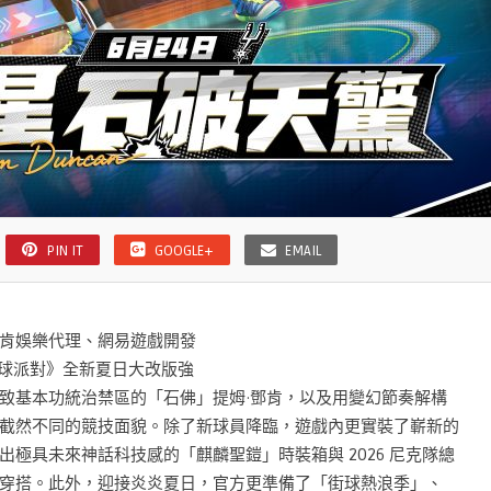
PIN IT
GOOGLE+
EMAIL
肯娛樂代理、網易遊戲開發
星街球派對》全新夏日大改版強
致基本功統治禁區的「石佛」提姆·鄧肯，以及用變幻節奏解構
截然不同的競技面貌。除了新球員降臨，遊戲內更實裝了嶄新的
極具未來神話科技感的「麒麟聖鎧」時裝箱與 2026 尼克隊總
穿搭。此外，迎接炎炎夏日，官方更準備了「街球熱浪季」、