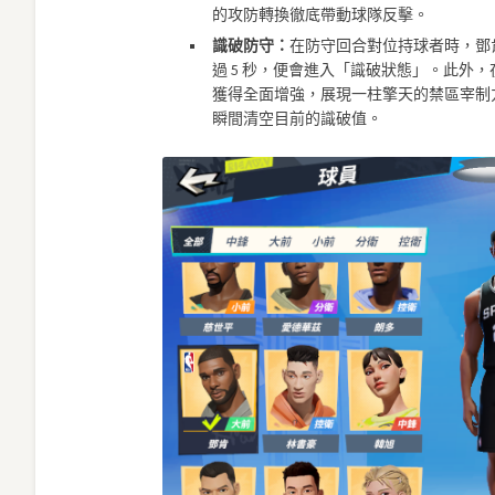
的攻防轉換徹底帶動球隊反擊。
識破防守：
在防守回合對位持球者時，鄧
過 5 秒，便會進入「識破狀態」。此外
獲得全面增強，展現一柱擎天的禁區宰制力
瞬間清空目前的識破值。