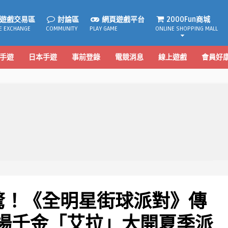
遊戲交易區
討論區
網頁遊戲平台
2000Fun商城
E EXCHANGE
COMMUNITY
PLAY GAME
ONLINE SHOPPING MALL
手遊
日本手遊
事前登錄
電競消息
線上遊戲
會員好
驚！《全明星街球派對》傳
場千金「艾拉」大開夏季派