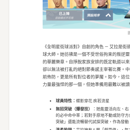
《全明星街球派對》自創的角色 — 艾拉是
球大師。她彷彿是一個不受世俗拘束的叛逆靈
的華麗樂章。自掙脫家族安排的既定軌道以來
卻以無法被打亂的絕對節奏感主宰著比賽。中
前佈防，更是所有對位者的夢魘。如今，這位
力量最強悍的那一個，但她準備用最難以被讀
球員特性：
蝶影穿花 疾若流星
無招突破（爆發技）
：她能靈活向左、右
的必中命中率；若對手原地不動或防守方
突破」還能流暢替代試探突破，作為發動
溫柔陷阱：
艾拉擁有 5 層「戲耍值」，