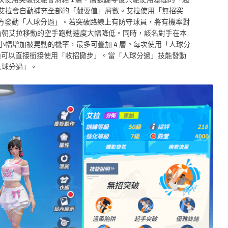
艾拉會自動補充全部的「戲耍值」層數。艾拉使用「無招突
前方發動「人球分過」。若突破路線上有防守球員，將有機率對
內朝艾拉移動的空手跑動速度大幅降低。同時，該名對手在本
幅增加被晃動的機率，最多可疊加 4 層。每次使用「人球分
秒內可以直接銜接使用「收招撤步」。當「人球分過」技能發動
人球分過」。