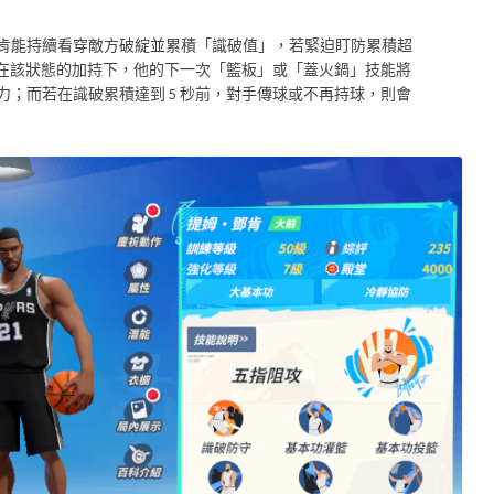
肯能持續看穿敵方破綻並累積「識破值」，若緊迫盯防累積超
，在該狀態的加持下，他的下一次「籃板」或「蓋火鍋」技能將
；而若在識破累積達到 5 秒前，對手傳球或不再持球，則會