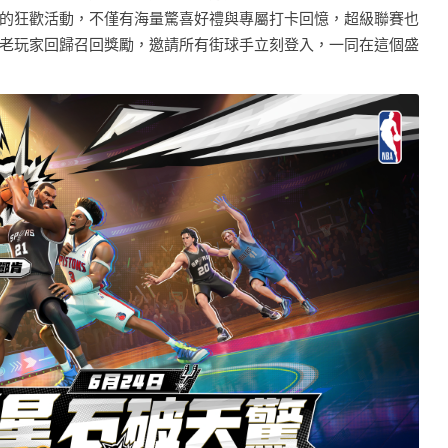
的狂歡活動，不僅有海量驚喜好禮與專屬打卡回憶，超級聯賽也
老玩家回歸召回獎勵，邀請所有街球手立刻登入，一同在這個盛