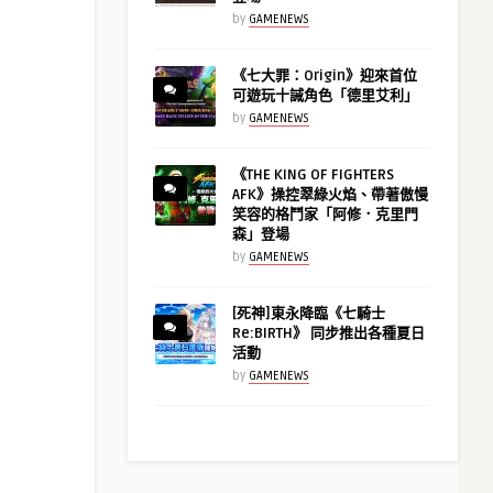
by
GAMENEWS
《七大罪：Origin》迎來首位
可遊玩十誡角色「德里艾利」
by
GAMENEWS
《THE KING OF FIGHTERS
AFK》操控翠綠火焰、帶著傲慢
笑容的格鬥家「阿修．克里門
森」登場
by
GAMENEWS
[死神]東永降臨《七騎士
Re:BIRTH》 同步推出各種夏日
活動
by
GAMENEWS