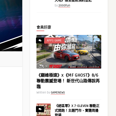
大地》接受提前預約登記
by
2000fun
會員好康
APPS GAME
《巔峰極速》x《MF GHOST》8/6
聯動震撼登場！ 新世代山路傳說再
臨
Written by
GAMENEWS
《絕區零》X 7-ELEVEN 聯動正
式開跑！主題門市、實體周邊
登場