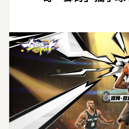
破
天
驚！
《全
明
星
街
球
派
對》
傳
奇
「鄧
肯」
攜
手
球
場
千
金