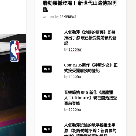
聯動震撼登場！ 新世代山路傳說再
臨
Written by
GAMENEWS
人氣動漫《灼眼的夏娜》即將
0
推出手游 現已接受提前預約登
記
by
2000fun
Come2uS新作《神聖少女》正
0
式接受提前預約登記
by
2000fun
音樂節拍 RPG 新作《屠龍獵
0
人：Ultimate》現已開始接受
事前登錄
by
2000fun
人氣動漫記錄的地平線推出手
0
游 《記錄的地平線：新冒險的