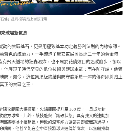
「石佛」提姆·鄧肯踏上街頭球場
迎來球場新氣息
最不可撼動的禁區基石，更是用極致基本功定義勝利法則的內線宗師。
動聲色的統治力，一手締造了聖安東尼奧長達二十年的黃金時
，他沒有飛天遁地的狂轟濫炸，也不屑於花俏炫目的迷蹤腳步，卻以
，他展現了時代罕見的低位技術與籃球本能；而在防守端，他猶
勝防。如今，這位集頂級終結與防守體系於一體的傳奇即將踏上
真正的禁區之王。
阻攻範圍大幅擴張、火鍋範圍提升至 360 度，一旦成功封
收敵方球權。此外，該技能與「識破狀態」具有強大的連動加
時間將獲得小幅延長，極致的滯空能力讓鄧肯即使起跳過早，
的瞬間，他甚至能在空中直接將球火速傳給隊友，以無縫接軌