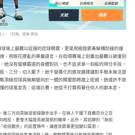
圖 2：「石佛」提姆·鄧肯
街頭球場上最難以捉摸的控球精靈，更是用極致節奏解構防線的運
魂，用眼花撩亂的專屬語言，在街頭賽場上刻畫出最難以被復刻
，她沒有蠻橫霸道的身體對抗，也不追求單一刻板的得分手段，
投、三分、切入籃下，她千變萬化的進攻選擇讓對手根本無法提
集頂級控球與無解變向於一體的精靈即將踏上街頭，她或許不是
懂的球風宣告：這場比賽，她從不打算照著任何人的劇本走。
、後三方向突破並銜接撤步出手，在無人干擾下具備百分之百
向相反，更會大幅提高被晃倒的機率。此外，其招牌的「無招
「收招撤步」的前置條件，讓進攻節奏更加變幻莫測。
每次使用突破技能會消耗 1 層，層數歸零後只能使用基礎的「起