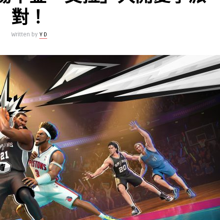
對！
Written by
Y D