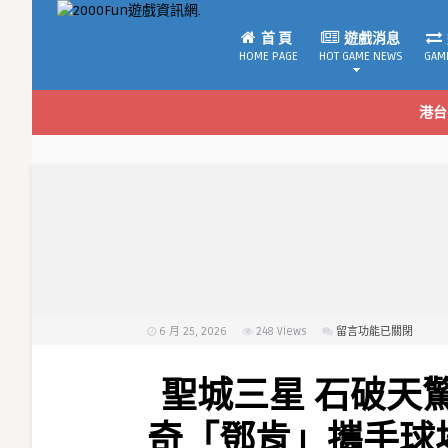
首 頁
遊戲消息
HOME PAGE
HOT GAME NEWS
GAM
港台
6 月 25, 2026
248
Views
在
留言功能已關閉
〈聖
城
聖城三星 石破天
三
星
奇「鄧肯」攜手球
石