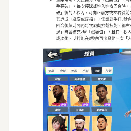
手突破」。每次接球或進入進攻回合時，
破」後的 3 秒內，可向正前方或左右斜
其造成「戲耍或穿襠」，使該對手在3秒
回合後續時間內每次發動抄截技能，都會小
過」時會補充2層「戲耍值」，且在 3 
成功後，艾拉能在3秒內再次發動一次「