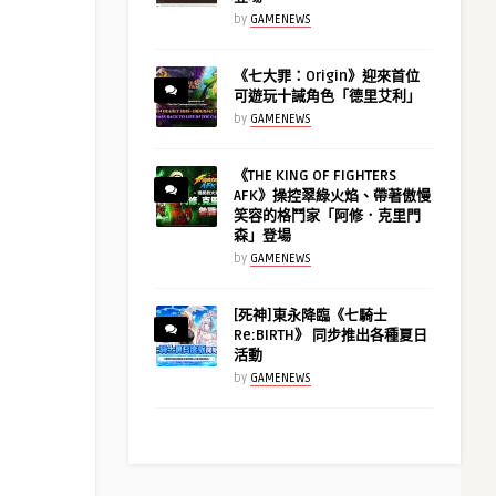
by
GAMENEWS
《七大罪：Origin》迎來首位
可遊玩十誡角色「德里艾利」
by
GAMENEWS
《THE KING OF FIGHTERS
AFK》操控翠綠火焰、帶著傲慢
笑容的格鬥家「阿修．克里門
森」登場
by
GAMENEWS
[死神]東永降臨《七騎士
Re:BIRTH》 同步推出各種夏日
活動
by
GAMENEWS