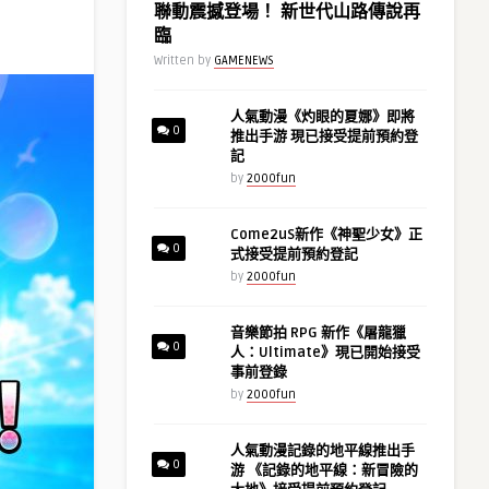
聯動震撼登場！ 新世代山路傳說再
臨
Written by
GAMENEWS
人氣動漫《灼眼的夏娜》即將
0
推出手游 現已接受提前預約登
記
by
2000fun
Come2uS新作《神聖少女》正
0
式接受提前預約登記
by
2000fun
音樂節拍 RPG 新作《屠龍獵
0
人：Ultimate》現已開始接受
事前登錄
by
2000fun
人氣動漫記錄的地平線推出手
0
游 《記錄的地平線：新冒險的