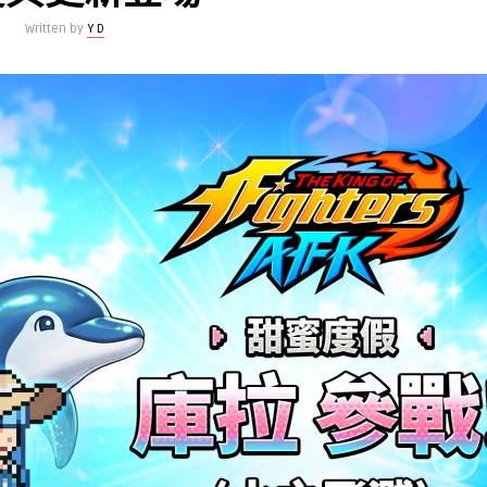
Written by
Y D