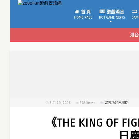
首 頁
遊戲消息
HOME PAGE
HOT GAME NEWS
GAM
港台
6 月 29, 2026
828
Views
在
留言功能已關閉
〈《THE
KING
《THE KING OF 
OF
FIGHTERS
日
AFK》