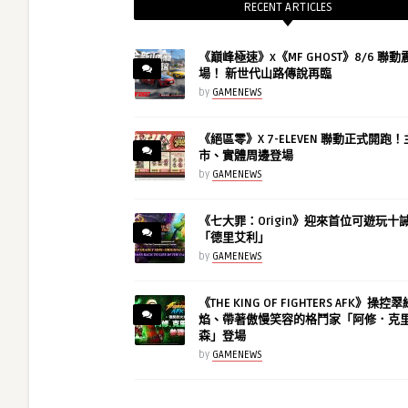
RECENT ARTICLES
《巔峰極速》x《MF GHOST》8/6 聯
場！ 新世代山路傳說再臨
by
GAMENEWS
《絕區零》X 7-ELEVEN 聯動正式開跑
市、實體周邊登場
by
GAMENEWS
《七大罪：Origin》迎來首位可遊玩十
「德里艾利」
by
GAMENEWS
《THE KING OF FIGHTERS AFK》操控
焰、帶著傲慢笑容的格鬥家「阿修．克
森」登場
by
GAMENEWS