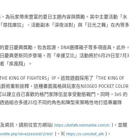
登場，為玩家帶來豐富的夏日主題內容與獎勵。其中主要活動「水
出「尋找庫拉」、活動副本「深夜派對」與「日光之舞」在內等多
的夏日慶典獎勵，包含起源、DNA選擇箱子等多項道具。此外，
慶典更新同步登場。而「幸運艾比」活動將於6月29日至7月3
者「疾風翔」。
「THE KING OF FIGHTERS」IP。這款遊戲採用了「THE KING OF
術重新詮釋，這種畫面風格與玩家在NEOGEO POCKET COLOR
可以建立自己喜歡的格鬥家隊伍並享受動態戰鬥。同時，5v5 的
透過組合多達25位不同的角色和陣型來策略性地打造專屬隊
最新新聞及資訊，請前往官方網站(
)，並關
https://kofafk.netmarble.com/tc
)、X(
)、
profile.php?id=61560358727897
https://x.com/kof_afk