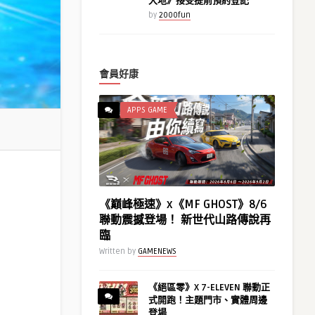
大地》接受提前預約登記
by
2000fun
會員好康
APPS GAME
《巔峰極速》x《MF GHOST》8/6
聯動震撼登場！ 新世代山路傳說再
臨
Written by
GAMENEWS
《絕區零》X 7-ELEVEN 聯動正
式開跑！主題門市、實體周邊
登場