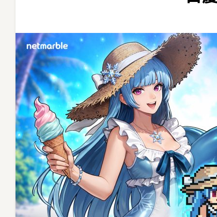
熱
度
升
溫！
夏
日
慶
典
更
新
登
場〉
中