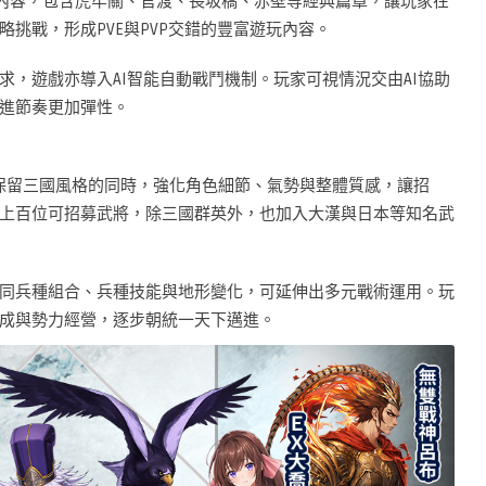
役內容，包含虎牢關、官渡、長坂橋、赤壁等經典篇章，讓玩家在
挑戰，形成PVE與PVP交錯的豐富遊玩內容。
，遊戲亦導入AI智能自動戰鬥機制。玩家可視情況交由AI協助
進節奏更加彈性。
，在保留三國風格的同時，強化角色細節、氣勢與整體質感，讓招
上百位可招募武將，除三國群英外，也加入大漢與日本等知名武
同兵種組合、兵種技能與地形變化，可延伸出多元戰術運用。玩
成與勢力經營，逐步朝統一天下邁進。