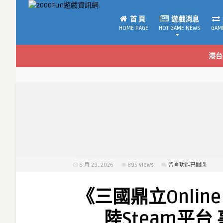
首 頁
遊戲消息
HOME PAGE
HOT GAME NEWS
GAM
港台
6 月 29, 2026
895
Views
在
留言功能已關閉
〈《三
國
《三國鼎立Online
鼎
立
陸Steam平台
Online