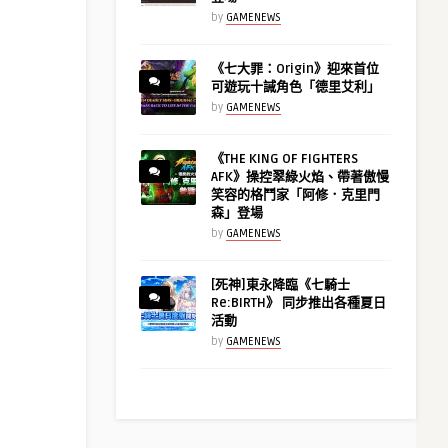
by
GAMENEWS
《七大罪：Origin》迎來首位
可遊玩十誡角色「德里艾利」
by
GAMENEWS
《THE KING OF FIGHTERS
AFK》操控翠綠火焰、帶著傲慢
笑容的格鬥家「阿修．克里門
森」登場
by
GAMENEWS
[死神]東永降臨《七騎士
Re:BIRTH》 同步推出各種夏日
活動
by
GAMENEWS