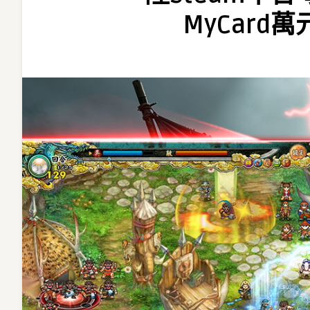
Remastered》
MyCard
7
月
強
勢
登
陸
Steam
平
台
事
前
召
集
活
動
開
跑
豪
送