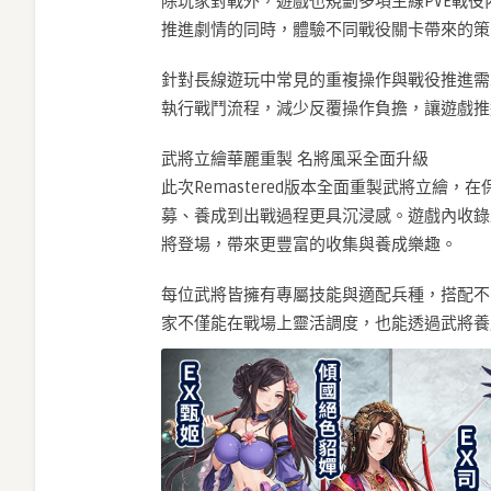
除玩家對戰外，遊戲也規劃多項主線PVE戰
推進劇情的同時，體驗不同戰役關卡帶來的策略
針對長線遊玩中常見的重複操作與戰役推進需求
執行戰鬥流程，減少反覆操作負擔，讓遊戲推
武將立繪華麗重製 名將風采全面升級
此次Remastered版本全面重製武將立繪
募、養成到出戰過程更具沉浸感。遊戲內收錄
將登場，帶來更豐富的收集與養成樂趣。
每位武將皆擁有專屬技能與適配兵種，搭配不
家不僅能在戰場上靈活調度，也能透過武將養