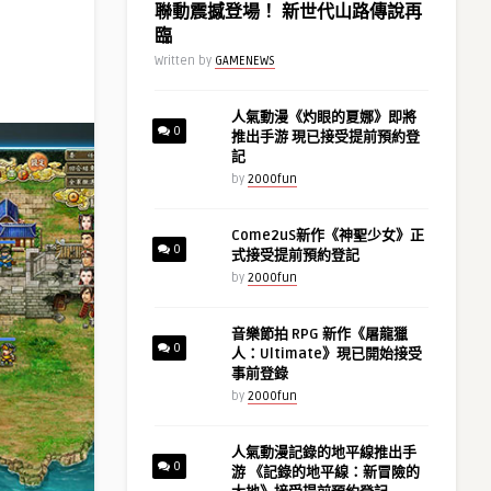
聯動震撼登場！ 新世代山路傳說再
臨
Written by
GAMENEWS
人氣動漫《灼眼的夏娜》即將
0
推出手游 現已接受提前預約登
記
by
2000fun
Come2uS新作《神聖少女》正
0
式接受提前預約登記
by
2000fun
音樂節拍 RPG 新作《屠龍獵
0
人：Ultimate》現已開始接受
事前登錄
by
2000fun
人氣動漫記錄的地平線推出手
0
游 《記錄的地平線：新冒險的