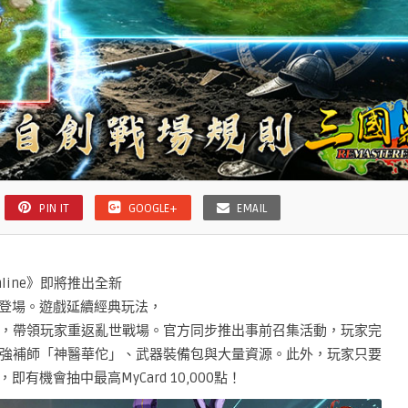
PIN IT
GOOGLE+
EMAIL
ine》即將推出全新
m平台登場。遊戲延續經典玩法，
，帶領玩家重返亂世戰場。官方同步推出事前召集活動，玩家完
強補師「神醫華佗」、武器裝備包與大量資源。此外，玩家只要
有機會抽中最高MyCard 10,000點！