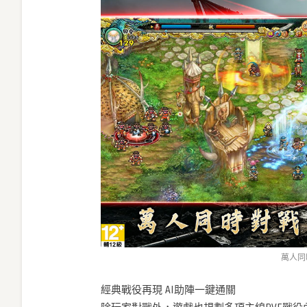
萬人同
經典戰役再現 AI助陣一鍵通關