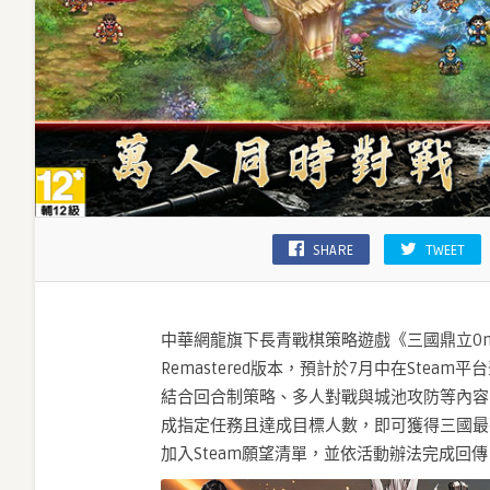
MyCard
萬
元
點
數、
神
醫
華
佗！〉
中
SHARE
TWEET
中華網龍旗下長青戰棋策略遊戲《三國鼎立Onl
Remastered版本，預計於7月中在Stea
結合回合制策略、多人對戰與城池攻防等內容
成指定任務且達成目標人數，即可獲得三國最
加入Steam願望清單，並依活動辦法完成回傳，即