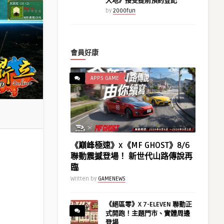
大地》接受提前預約登記
by
2000fun
會員好康
APPS GAME
《巔峰極速》x《MF GHOST》8/6
聯動震撼登場！ 新世代山路傳說再
臨
Written by
GAMENEWS
《絕區零》X 7-ELEVEN 聯動正
式開跑！主題門市、實體周邊
登場