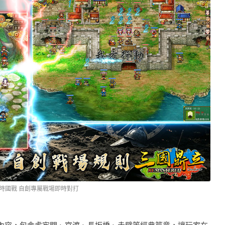
時國戰 自創專屬戰場即時對打