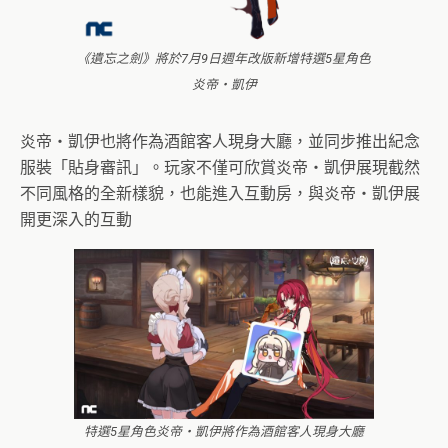
《遺忘之劍》將於7月9日週年改版新增特選5星角色
炎帝‧凱伊
炎帝‧凱伊也將作為酒館客人現身大廳，並同步推出紀念
服裝「貼身審訊」。玩家不僅可欣賞炎帝‧凱伊展現截然
不同風格的全新樣貌，也能進入互動房，與炎帝‧凱伊展
開更深入的互動
特選5星角色炎帝‧凱伊將作為酒館客人現身大廳