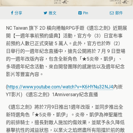
分享
推文
Pin
郵件
NC Taiwan 旗下 2D 橫向捲軸RPG手遊《遺忘之劍》近期展
開【一週年事前預約盛典】活動，官方今（3）日宣布事
前預約人數已正式突破 5 萬人。此外，官方也於昨（2）
日舉行的一週年紀念直播中，搶先公開將於 7 月 9 日登場
的一週年改版內容，包含全新角色「★5炎帝‧凱伊」、
多項週年紀念活動、來自開發團隊的感謝信以及週年紀念
影片等豐富內容。
(
https://www.youtube.com/watch?v=K6HYNu32NJ4
內崁
YT影片) 《遺忘之劍》1Anniversary紀念直播
《遺忘之劍》將於7月9日推出1週年改版，並同步推出全
新特選角色「★5炎帝‧凱伊」。炎帝‧凱伊為神聖屬性
的前排騎士，擅長對敵人施加灼傷效果，並賦予永久降低
暴擊抗性的減益狀態，以業火之焰燃盡所有阻擋於前的敵