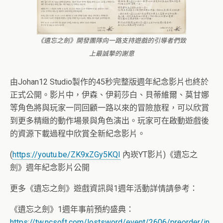
《遺忘之劍》開發團隊向一路支持遊戲的引導者們致
上最誠摯的謝意
由Johan12 Studio製作的45秒完整版週年紀念影片也終於
正式公開。影片中，伊森、伊莉莎白、貝蒂維爾、莫甘娜
等角色將與玩家一同回顧一路以來的冒險旅程，可以欣賞
到更多精緻的動作場景與角色演出。玩家可在啟動遊戲後
的資源下載過程中欣賞全新紀念影片。
(
https://youtu.be/ZK9xZGy5KQI
內崁YT影片)《遺忘之
劍》週年紀念影片公開
更多《遺忘之劍》遊戲資訊與1週年活動詳情請參考：
《遺忘之劍》1週年事前預約盛典：
https://tw.ncsoft.com/lostsword/event/2606/preorder/in