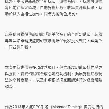
此外，本次更新新增全新玩法「派遣系統」。玩家可派遣
角色前往指定區域，自動狩獵幻獸、收集資源與採礦，有
助於減少重複性操作，同時支援角色成長。
玩家還可獲得傳說幻獸「雷基努拉」的全新幻獸環。裝備
專屬連結鎖鏈技能的幻獸環將陪伴玩家投入戰鬥，與角色
一同並肩作戰。
本次更新也帶來多項改善項目，包含新增幻獸環特性變更
與強化、變異幻獸環合成必定成功機制、擴展狩獵幻獸玩
法的高難度關卡，以及多項根據玩家回饋進行的遊戲體驗
調整。
作為2013年人氣RPG手遊《Monster Taming》備受期待的