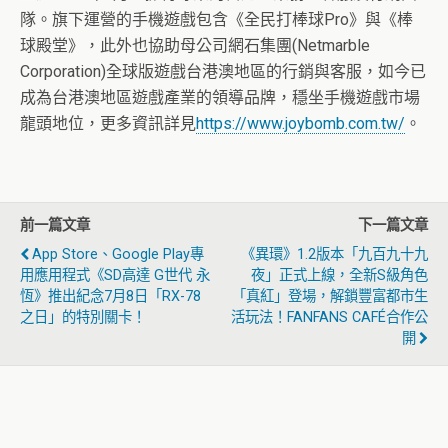
隊。旗下運營的手機遊戲包含《全民打棒球Pro》與《棒
球殿堂》，此外也協助母公司網石集團(Netmarble
Corporation)全球版遊戲台港澳地區的行銷與客服，如今已
成為台港澳地區遊戲產業的領導品牌，穩坐手機遊戲市場
龍頭地位，更多資訊詳見
https://www.joybomb.com.tw/
。
前一篇文章
下一篇文章
App Store、Google Play專
《異環》1.2版本「九百九十九
用應用程式《SD高達 G世代 永
夜」正式上線，全新S級角色
恆》推出紀念7月8日「RX-78
「真紅」登場，解鎖豐富都市生
之日」的特別關卡！
活玩法！FANFANS CAFÉ合作公
開