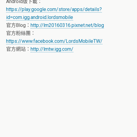
Android版下載：
https://play.google.com/store/apps/details?
id=com.igg.android.lordsmobile
官方Blog：
http://lm20160316.pixnet.net/blog
官方粉絲團：
https://www.facebook.com/LordsMobileTW/
官方網站：
http://lmtw.igg.com/