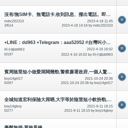
沒有/無SIM卡、無電話卡,收到訊息、撥出電話。即是自動錄影、錄音.性交、屌西、性行為、胸罩、脫光、尿尿等等
nobc202310
2023-4-18 11:45
3/614
2023-4-18 14:16 by nobc202310
+LINE：dd963 +Telegram：aaa52052 #台灣叫小姐 #台中叫小姐 #台北叫小姐 #高雄叫小姐 #新竹叫小姐 #台南叫小姐 #彰化叫小
2022-4-16 16:02
叫小姐dd963
0/197
2022-4-16 16:02 by 叫小姐dd963
賓周陰莖短小做愛屌閪幾勁,警察廉署政府,一個人驚走(等支援)好多認得!市民手機影相錄影(合法)影落街條路-公開
boy14girl17
2021-10-24 20:36
0/267
2021-10-24 20:36 by boy14girl17
全城知道宏利保險大屌晒,大字等於陰莖短小軟扮勁,廉署公安38975536推銷,一威二死,唔去死
boy14gboy
2021-9-11 18:15
0/277
2021-9-11 18:15 by boy14gboy
豪髮無損-單拖界橋