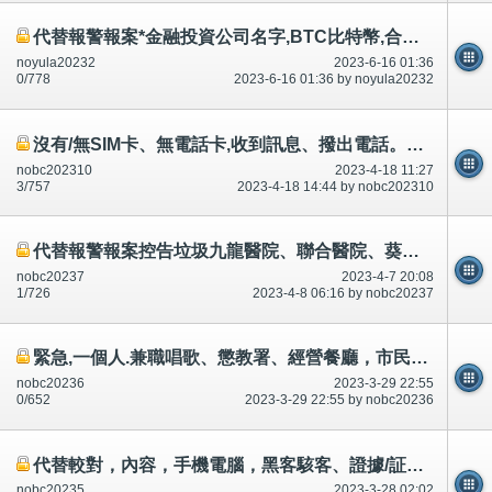
代替報警報案*金融投資公司名字,BTC比特幣,合謀,串通,提出,引誘騙財騙色,對話相片/證據
noyula20232
2023-6-16 01:36
0/778
2023-6-16 01:36 by noyula20232
沒有/無SIM卡、無電話卡,收到訊息、撥出電話。即是自動錄影、錄音.性交、屌西、性行為、胸罩、脫光、尿尿等等
nobc202310
2023-4-18 11:27
3/757
2023-4-18 14:44 by nobc202310
代替報警報案控告垃圾九龍醫院、聯合醫院、葵涌醫院、容鳳書診所。承認多次合謀犯法犯罪。
nobc20237
2023-4-7 20:08
1/726
2023-4-8 06:16 by nobc20237
緊急,一個人.兼職唱歌、懲教署、經營餐廳，市民失業/無工作,應該死-目的大性行為、大性交、磨豆腐～公開
nobc20236
2023-3-29 22:55
0/652
2023-3-29 22:55 by nobc20236
代替較對，內容，手機電腦，黑客駭客、證據/証據,控告,索償,賠償～誰～升職
nobc20235
2023-3-28 02:02