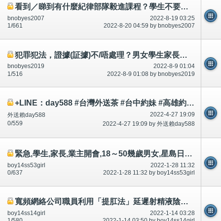
看到／睇到有什麼紀律部隊毅進課程？學生不要報讀！騙錢/呃錢？
bnobyes2007
2022-8-19 03:25
1/661
2022-8-20 04:59 by bnobyes2007
犯罪犯法，證據(証據)不/唔處理？男女學生家長留意？知情權？市民不可犯法/唔可以犯法！短片相片
bnobyes2019
2022-8-9 01:04
1/516
2022-8-9 01:08 by bnobyes2019
+LINE：day588 #台灣外送茶 #台中約妹 #高雄約妹 #台灣叫小姐 #新竹約妹 #台南約妹 #彰化約妹 #台中喝茶 #台北喝茶 #
2022-4-27 19:09
外送賴day588
0/559
2022-4-27 19:09 by 外送賴day588
緊急,學生,家長,業主開會,18～50幾歲男女,星島日報,明報,成報,頭條日報承認什麼?討論區有提及～相片公開
boy14ss53girl
2022-1-28 11:32
0/637
2022-1-28 11:32 by boy14ss53girl
寬頻網絡公司職員利用「提肛法」延遲射精液陰莖勃起1秒,吃壯陽藥吃女用催情藥,市民不可以吃～相片公開
boy14ss14girl
2022-1-14 03:28
1/580
2022-1-14 03:50 by boy14ss14girl