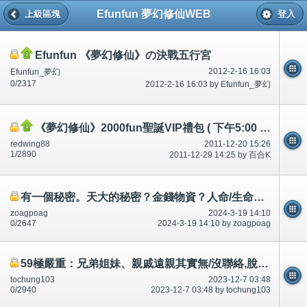
Efunfun 夢幻修仙WEB
上級區塊
登入
Efunfun 《夢幻修仙》の決戰五行宮
2012-2-16 16:03
Efunfun_夢幻
0/2317
2012-2-16 16:03 by Efunfun_夢幻
《夢幻修仙》2000fun聖誕VIP禮包 ( 下午5:00 派發 )
redwing88
2011-12-20 15:26
1/2890
2011-12-29 14:25 by 百合K
有一個秘密。天大的秘密？金錢物資？人命/生命?每一個人都不同/唔同!香港、澳門、中國
zoagpoag
2024-3-19 14:10
0/2647
2024-3-19 14:10 by zoagpoag
59極嚴重：兄弟姐妹、親戚遠親其實無/沒聯絡,脫離關係，死了經過。告/控告-公開
tochung103
2023-12-7 03:48
0/2940
2023-12-7 03:48 by tochung103