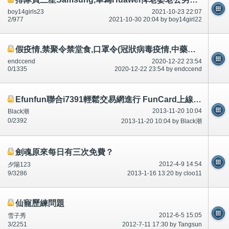
boy14girls23
2021-10-23 22:07
2/977
2021-10-30 20:04 by boy14girl22
假疫情,禁聚令禁堂食,口罩令(冠狀病毒疫情,中藥人參當歸延年益壽百毒不侵,呃錢?假疫情,其他事？）
endccend
2020-12-22 23:54
0/1335
2020-12-22 23:54 by endccend
Efunfun聯合i7391輕鬆交易網進行 FunCard上線好禮送不停活動
2013-11-20 10:04
Black潮
0/2392
2013-11-20 10:04 by Black潮
劍魂原來每日有三次免費？
2012-4-9 14:54
夕陽123
9/3286
2013-1-16 13:20 by cloo11
仙寵歷練問題
2012-6-5 15:05
雪子秀
3/2251
2012-7-11 17:30 by Tangsun