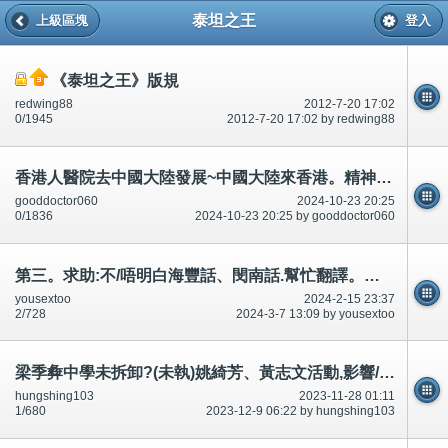
泰坦之王
上級區塊
登入
《泰坦之王》版規
redwing88
2012-7-20 17:02
0/1945
2012-7-20 17:02 by redwing88
香港人醫院去中國大陸發展~中國大陸來香港。精神心理科。自己發騷/磨豆腐/食壯陽春藥可以。其他人有問題
gooddoctor060
2024-10-23 20:25
0/1836
2024-10-23 20:25 by gooddoctor060
第三。求助:不/唔明白海豐話、閔南話.幫忙翻譯。上司、主管。(私人、版權)。謝謝
yousextoo
2024-2-15 23:37
2/728
2024-3-7 13:09 by yousextoo
梁季彜中學未拆卸?(未執)姚綺芳、黃志文活動,影響/騷擾到病人,依法/依照法律、條例
hungshing103
2023-11-28 01:11
1/680
2023-12-9 06:22 by hungshing103