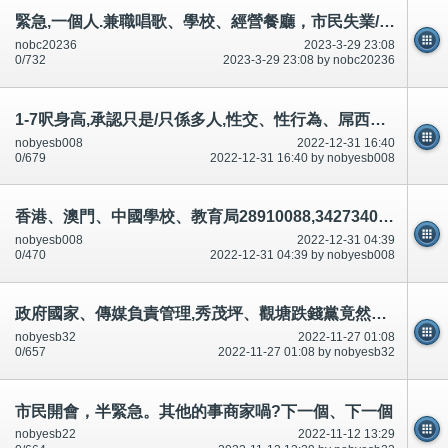
緊急,一個人.兼職唱歌、學校、經營餐廳，市民失業/無工作,應該死-目的大性行為、大性交、磨豆腐～公開
nobc20236
2023-3-29 23:08
0/732
2023-3-29 23:08 by nobc20236
1-7呎身高,承認只是/只係多人,性交、性行為、屌西都需要穿著警察制服多人!否則無得有型！
nobyesb008
2022-12-31 16:40
0/679
2022-12-31 16:40 by nobyesb008
香港、澳門、中國學校、教育局28910088,34273401,28926270有份車禍殺人.(說話前後不一)串通,合謀,論壇/討論區有講有說
nobyesb008
2022-12-31 04:39
0/470
2022-12-31 04:39 by nobyesb008
政府國家、傳媒負責管理,秀茂坪、觀塘跌錢黨竟然出現？1人跌錢,2人在附近,捉拿？串通升職?拾錢犯罪?
nobyesb32
2022-11-27 01:08
0/657
2022-11-27 01:08 by nobyesb32
市民開會，半緊急。其他的事商家喎?下一個、下一個
nobyesb22
2022-11-12 13:29