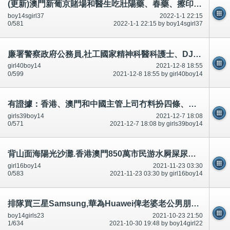
(更新)澳門新葡京賭場和醫生吃壯陽藥、春藥、擦印度神油,利用動停法,延遲射精,市民不可以吃和有問題~相片公開
boy14sgirl37
2022-1-1 22:15
0/581
2022-1-1 22:15 by boy14sgirl37
廉署警察政府公務員,社工國家精神科醫科護士、DJ藝人唔鍾意聽討論區留言,照打插(人多驚死)合法-公開
girl40boy14
2021-12-8 18:55
0/599
2021-12-8 18:55 by girl40boy14
有證據：香港、澳門和中國主管上司冇料扮四條、扮嘢攞威*警察廉署,藝人DJ醫生護士政府精神科-公開
girls39boy14
2021-12-7 18:08
0/571
2021-12-7 18:08 by girls39boy14
背山面海陽光沙灘.香港澳門850萬市民游水屙屎尿飛鳥尿屎,精神科警察,廉署政府,公安RTHK等等on99,還有？
girl16boy14
2021-11-23 03:30
0/583
2021-11-23 03:30 by girl16boy14
排隊買三星Samsung,華為Huawei俾老婆老公男朋友,政府講$2100手機媲美好過Samsung華為-腦殘有圖-公開
boy14girls23
2021-10-23 21:50
1/634
2021-10-30 19:48 by boy14girl22