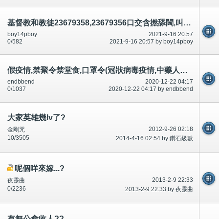
基督教和教徒23679358,23679356口交含撚舔閪,叫市民唔好,自己無問題可以,市民提起就爭住講,垃圾醫科
boy14pboy
2021-9-16 20:57
0/582
2021-9-16 20:57 by boy14pboy
假疫情,禁聚令禁堂食,口罩令(冠狀病毒疫情,中藥人參當歸延年益壽百毒不侵,呃錢?假疫情,其他事？）
endbbend
2020-12-22 04:17
0/1037
2020-12-22 04:17 by endbbend
大家英雄幾lv了?
2012-9-26 02:18
金剛咒
10/3505
2014-4-16 02:54 by 鑽石級數
呢個咩來嫁...?
2013-2-9 22:33
夜靈曲
0/2236
2013-2-9 22:33 by 夜靈曲
有無公會收人??