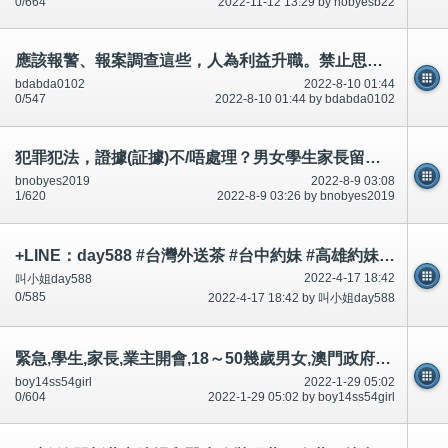
0/664
2022-11-12 13:29 by nobyesb22
應該報警、報案調查這些，人為利益升職。禁止思想，禁足(禁止外出、去街)又叫市民不要看/唔好睇(1)短片、相片
bdabda0102
2022-8-10 01:44
0/547
2022-8-10 01:44 by bdabda0102
犯罪犯法，證據(証據)不/唔處理？男女學生家長留意？知情權？市民不可犯法/唔可以犯法！短片相片
bnobyes2019
2022-8-9 03:08
1/620
2022-8-9 03:26 by bnobyes2019
+LINE：day588 #台灣外送茶 #台中約妹 #高雄約妹 #台灣叫小姐 #新竹約妹 #台南約妹 #彰化約妹 #台中喝茶 #台北喝茶 #
2022-4-17 18:42
叫小姐day588
0/585
2022-4-17 18:42 by 叫小姐day588
緊急,學生,家長,業主開會,18～50幾歲男女,澳門政府消防員警察,醫院醫生承認什麼?討論區有提及～相片公開
boy14ss54girl
2022-1-29 05:02
0/604
2022-1-29 05:02 by boy14ss54girl