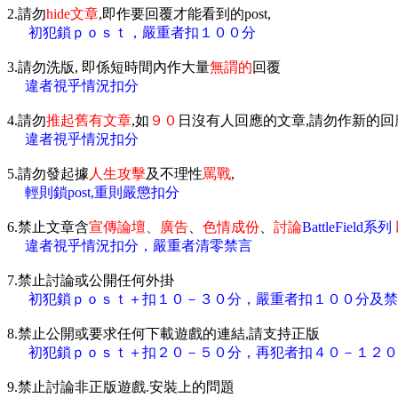
2.請勿
hide文章
,即作要回覆才能看到的post,
初犯鎖ｐｏｓｔ，嚴重者扣１００分
3.請勿洗版, 即係短時間內作大量
無謂的
回覆
違者視乎情況扣分
4.請勿
推起舊有文章
,如
９０
日沒有人回應的文章,請勿作新的回
違者視乎情況扣分
5.請勿發起據
人生攻擊
及不理性
罵戰
,
輕則鎖post,重則嚴懲扣分
6.禁止文章含
宣傳論壇
、
廣告
、
色情成份
、
討論
BattleField系列
違者視乎情況扣分，嚴重者清零禁言
7.禁止討論或公開任何外掛
初犯鎖ｐｏｓｔ＋扣１０－３０分，嚴重者扣１００分及禁
8.禁止公開或要求任何下載遊戲的連結,請支持正版
初犯鎖ｐｏｓｔ＋扣２０－５０分，再犯者扣４０－１２０
9.禁止討論非正版遊戲.安裝上的問題