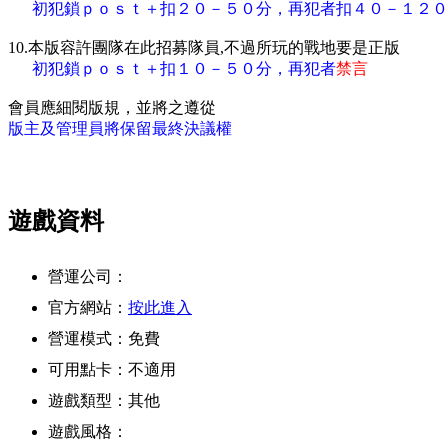
初犯鎖ｐｏｓｔ＋扣２０－５０分，再犯者扣４０－１２０
10.本版容許團隊在此招募隊員,不過所玩的戰地要是正版
初犯鎖ｐｏｓｔ＋扣１０－５０分，再犯者
禁言
會員應細閱版規，並將之遵從
版主及管理員將保留最終決議權
遊戲資料
營運公司：
官方網站：
按此進入
營運模式：免費
可用點卡：不適用
遊戲類型：其他
遊戲風格：