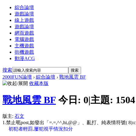
綜合論壇
遊戲論壇
線上遊戲
遊戲論壇
網頁遊戲
電腦遊戲
主機遊戲
街機遊戲
動漫ACG
搜索
搜索
2000FUN論壇
›
綜合論壇
›
戰地風雲 BF
收藏本版
戰地風雲 BF
今日:
0
|
主題:
1504
版主:
石文
1.禁止呃post,如發出「=.=,^^,hi,@@」、亂打、純表情符號( 8)
初犯者輕罰,屢犯視乎情況扣分