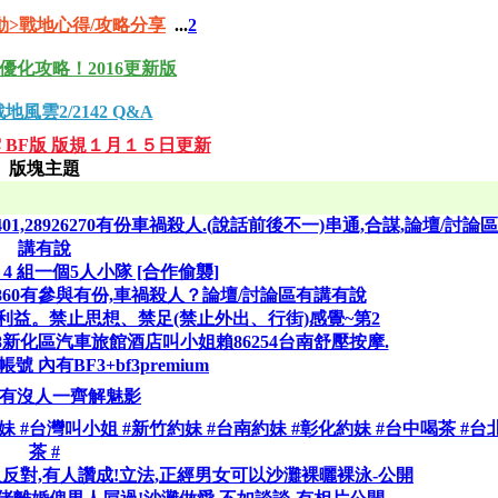
動>戰地心得/攻略分享
...
2
優化攻略！2016更新版
地風雲2/2142 Q&A
 BF版 版規１月１５日更新
版塊主題
401,28926270有份車禍殺人.(說話前後不一)串通,合謀,論壇/討論
講有說
ield 4 組一個5人小隊 [合作偷襲]
23860有參與有份,車禍殺人？論壇/討論區有講有說
利益。禁止思想、禁足(禁止外出、行街)感覺~第2
918新化區汽車旅館酒店叫小姐賴86254台南舒壓按摩.
n帳號 內有BF3+bf3premium
有沒人一齊解魅影
雄約妹 #台灣叫小姐 #新竹約妹 #台南約妹 #彰化約妹 #台中喝茶 #台
茶 #
反對,有人讚成!立法,正經男女可以沙灘裸曬裸泳-公開