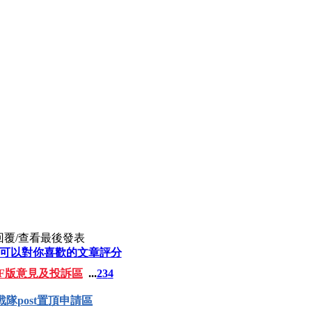
回覆/查看
最後發表
,可以對你喜歡的文章評分
BF版意見及投訴區
...
2
3
4
戰隊post置頂申請區