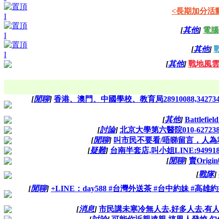
<長期加分活
[
其他
]
電腦
[
其他
]
戰
[
其他
]
戰地風雲
[
閒聊
]
香港、澳門、中國學校、教育局28910088,34273
[
其他
]
Battlef
[
討論
]
北京大學第六醫院010-627
[
閒聊
]
叫市民不要看/唔睇留言，人為
[
疑難
]
台南半套店,叫小姐LINE:949
[
閒聊
]
賣Origi
[
戰隊
]
[
閒聊
]
+LINE：day588 #台灣外送茶 #台中約妹 #高
[
消息
]
市民講未寒冷無人去,好多人去,有人