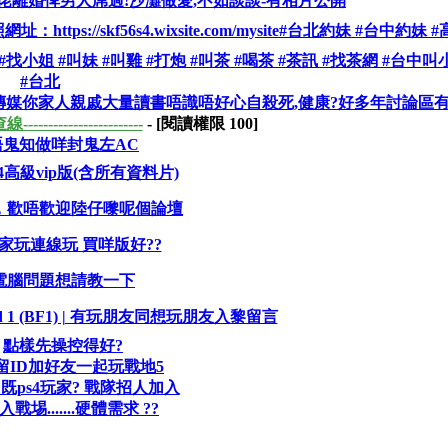
佬離婚俾男人屌過!沙灘做愛,不如談談-有相片公開
ttps://skf56s4.wixsite.com/mysite#台北約妹 #台中約妹 #
約 #找小姐 #叫妹 #叫雞 #打炮 #叫茶 #喝茶 #茶訊 #找茶網 #台中叫
#台北
DJ傳媒你家人親戚大量讀書唔識唔好心自殺死,健康?好多年討論區
------------------------
- [閱讀權限
100
]
唔鬼知做咩封鬼左AC
高級vip版(含所有資料片)
，歡唔歡迎陸仔嚟呢個論壇
 e家玩連線玩 買咩版好??
電腦問題想請教一下
ield 1 (BF1) | 有玩朋友同想玩朋友入黎留言
點樣先操控得好?
留ID加好友一起玩戰地5
1既ps4玩家? 戰隊招人加入
戰埸.......硬體需求 ??