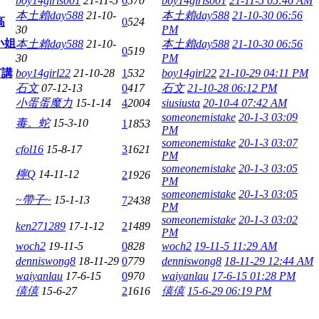
boy14girls001
21-11-5
0
570
boy14girls001
21-11-5 05:46 AM
本土賴day588
21-10-
本土賴day588
21-10-30 06:56
高
0
524
30
PM
小姐
本土賴day588
21-10-
本土賴day588
21-10-30 06:56
0
519
30
PM
有講
boy14girl22
21-10-28
1
532
boy14girl22
21-10-29 04:11 PM
石文
07-12-13
0
417
石文
21-10-28 06:12 PM
小蛋蛋魔力
15-1-14
4
2004
siusiusta
20-10-4 07:42 AM
someonemistake
20-1-3 03:09
毒。蛇
15-3-10
1
1853
PM
someonemistake
20-1-3 03:07
cfol16
15-8-17
3
1621
PM
someonemistake
20-1-3 03:05
檸Q
14-11-12
2
1926
PM
someonemistake
20-1-3 03:05
~帶子~
15-1-13
7
2438
PM
someonemistake
20-1-3 03:02
ken271289
17-1-12
2
1489
PM
woch2
19-11-5
0
828
woch2
19-11-5 11:29 AM
denniswong8
18-11-29
0
779
denniswong8
18-11-29 12:44 AM
waiyanlau
17-6-15
0
970
waiyanlau
17-6-15 01:28 PM
僖僖
15-6-27
2
1616
僖僖
15-6-29 06:19 PM