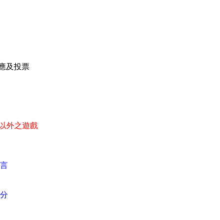
應及投票
以外之遊戲
言
分