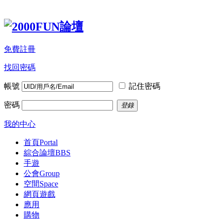
免費註冊
找回密碼
帳號
記住密碼
密碼
登錄
我的中心
首頁
Portal
綜合論壇
BBS
手遊
公會
Group
空間
Space
網頁遊戲
應用
購物