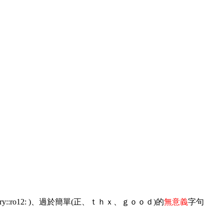
:cry::ro12: )、過於簡單(正、ｔｈｘ、ｇｏｏｄ)的
無意義
字句