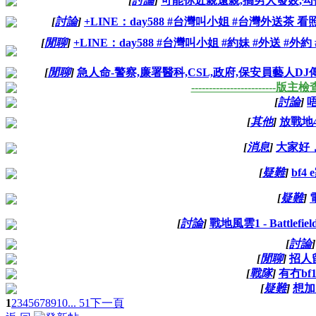
[
討論
]
可能你近親遠親,搞男人發姣,勾
[
討論
]
+LINE：day588 #台灣叫小姐 #台灣外送茶 看照網址：h
[
閒聊
]
+LINE：day588 #台灣叫小姐 #約妹 #外送 #外
[
閒聊
]
急人命-警察,廉署醫科,CSL,政府,保安員藝人
------------------------版主檢查線
[
討論
]
[
其他
]
放戰地4
[
消息
]
大家好
[
疑難
]
bf4
[
疑難
]
[
討論
]
戰地風雲1 - Battlef
[
討論
]
[
閒聊
]
招人
[
戰隊
]
有冇bf
[
疑難
]
想加入
1
2
3
4
5
6
7
8
9
10
... 51
下一頁