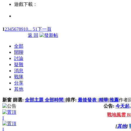
遊戲下載：
1
2
3
4
5
6
7
8
9
10
... 51
下一頁
返 回
全部
閒聊
討論
疑難
消息
戰隊
分享
其他
新窗
篩選:
全部主題
全部時間
|
排序:
最後發表
|
精華
|
推薦
作者
公告:
今天起
戰地風雲 
[
其他
]