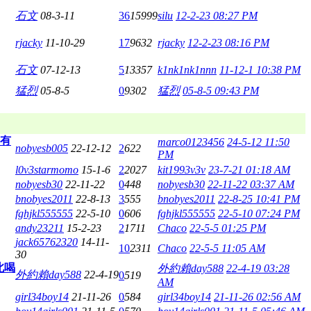
石文
08-3-11
36
15999
silu
12-2-23 08:27 PM
rjacky
11-10-29
17
9632
rjacky
12-2-23 08:16 PM
石文
07-12-13
5
13357
k1nk1nk1nnn
11-12-1 10:38 PM
猛烈
05-8-5
0
9302
猛烈
05-8-5 09:43 PM
區有
marco0123456
24-5-12 11:50
nobyesb005
22-12-12
2
622
PM
l0v3starmomo
15-1-6
2
2027
kit1993v3v
23-7-21 01:18 AM
nobyesb30
22-11-22
0
448
nobyesb30
22-11-22 03:37 AM
bnobyes2011
22-8-13
3
555
bnobyes2011
22-8-25 10:41 PM
fghjkl555555
22-5-10
0
606
fghjkl555555
22-5-10 07:24 PM
andy23211
15-2-23
2
1711
Chaco
22-5-5 01:25 PM
jack65762320
14-11-
10
2311
Chaco
22-5-5 11:05 AM
30
北喝
外約賴day588
22-4-19 03:28
外約賴day588
22-4-19
0
519
AM
girl34boy14
21-11-26
0
584
girl34boy14
21-11-26 02:56 AM