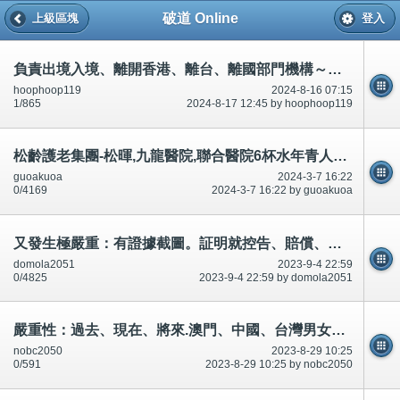
破道 Online
上級區塊
登入
負責出境入境、離開香港、離台、離國部門機構～求助～緊急～看完/睇完明白
hoophoop119
2024-8-16 07:15
1/865
2024-8-17 12:45 by hoophoop119
松齡護老集團-松暉,九龍醫院,聯合醫院6杯水年青人廁所/小便6次。入/送院，醫生/院缺水/唔標準水。200個標題話題
guoakuoa
2024-3-7 16:22
0/4169
2024-3-7 16:22 by guoakuoa
又發生極嚴重：有證據截圖。証明就控告、賠償、盡量離開香港,又不處理/唔處理。騙財騙色,緊急
domola2051
2023-9-4 22:59
0/4825
2023-9-4 22:59 by domola2051
嚴重性：過去、現在、將來.澳門、中國、台灣男女家長、學生，求助-及改為三輪機車/電單車,害怕-公開
nobc2050
2023-8-29 10:25
0/591
2023-8-29 10:25 by nobc2050