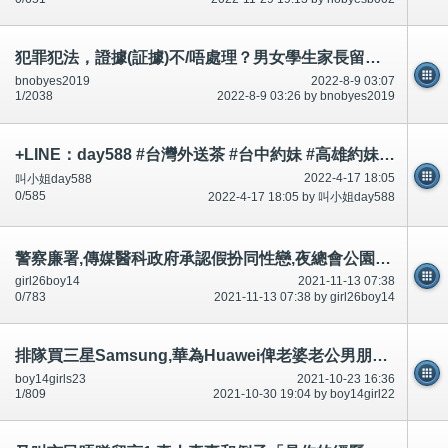
犯罪犯法，證據(証據)不/唔處理？男女學生家長留意？知情權？市民不可犯法/唔可以犯法！短片相片
bnobyes2019
2022-8-9 03:07
1/2038
2022-8-9 03:26 by bnobyes2019
+LINE：day588 #台灣外送茶 #台中約妹 #高雄約妹 #台灣叫小姐 #新竹約妹 #台南約妹 #彰化約妹 #台中喝茶 #台北喝茶 #
2022-4-17 18:05
叫小姐day588
0/585
2022-4-17 18:05 by 叫小姐day588
警察廉署,傳媒醫科政府承認假扮同性戀,夜總會公園私家車,沙灘脫光裸體引誘迷惑市民,不可以豁免犯法和升職
girl26boy14
2021-11-13 07:38
0/783
2021-11-13 07:38 by girl26boy14
排隊買三星Samsung,華為Huawei俾老婆老公男朋友,政府講$2100手機媲美好過Samsung華為-腦殘有圖-公開
boy14girls23
2021-10-23 16:36
1/809
2021-10-30 19:04 by boy14girl22