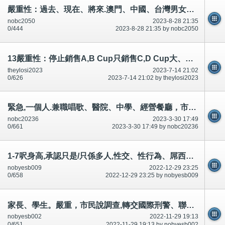
嚴重性：過去、現在、將來.澳門、中國、台灣男女家長、學生，求助-及改為三輪機車/電單車,害怕-公開
nobc2050
2023-8-28 21:35
0/444
2023-8-28 21:35 by nobc2050
13嚴重性：停止銷售A,B Cup只銷售C,D Cup大、加大尺碼胸圍,罩杯。電影院/戲院取消單人座位。因為型男、叻仔律師
theylosi2023
2023-7-14 21:02
0/626
2023-7-14 21:02 by theylosi2023
緊急,一個人.兼職唱歌、醫院、中學、經營餐廳，市民失業/無工作,應該死-目的大性行為、大性交、磨豆腐～公開
nobc20236
2023-3-30 17:49
0/661
2023-3-30 17:49 by nobc20236
1-7呎身高,承認只是/只係多人,性交、性行為、屌西都需要穿著警察制服多人!否則無得有型！
nobyesb009
2022-12-29 23:25
0/658
2022-12-29 23:25 by nobyesb009
家長、學生。嚴重，市民說調查,轉交國際刑警、聯合國刑警(警察)。如果有193個國家，好像/好似70億人？
nobyesb002
2022-11-29 19:13
0/651
2022-11-29 19:13 by nobyesb002