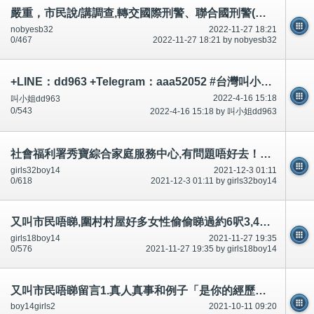
嚴重，市民說/講調查,轉交國際刑警、聯合國刑警(警察)。如果有193個國家，好像/好似70億人？
nobyesb32
2022-11-27 18:21
0/467
2022-11-27 18:21 by nobyesb32
+LINE：dd963 +Telegram：aaa52052 #台灣叫小姐 #台中叫小姐 #台北叫小姐 #高雄叫小姐 #新竹叫小姐 #台南叫小姐 #彰化叫小
2022-4-16 15:18
叫小姐dd963
0/543
2022-4-16 15:18 by 叫小姐dd963
社會福利署秀寶綜合家庭服務中心,有問題唔好去！納稅人,誰活？誰應該死？好多討論區有講-公開
girls32boy14
2021-12-3 01:11
0/618
2021-12-3 01:11 by girls32boy14
又叫市民唔睇,圍村村屋好多女性偷偷睇過約6呎3,4或及350磅以上肥男,成條陰毛陰莖賓周硬勃起,之後男女都鍾意,想
girls18boy14
2021-11-27 19:35
0/576
2021-11-27 19:35 by girls18boy14
又叫市民唔睇留言1.真人真事和例子「是你的經歷！一模一樣嗎？經常有,俾意見」-公開
boy14girls2
2021-10-11 09:20