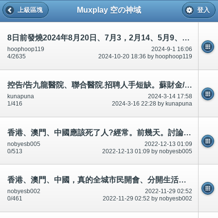
Muxplay 空の神域
上級區塊
登入
8日前發燒2024年8月20日、7月3，2月14、5月9、12日送醫院80歲7餐，痰。有2餐份量大概等於6飯碗。61361681,62210969
hoophoop119
2024-9-1 16:06
4/2635
2024-10-20 18:36 by hoophoop119
控告/告九龍醫院、聯合醫院.招聘人手短缺。蘇財金/耀銘91093395松齡護老集團-松暉護老中心,不光顧/唔幫襯吃6餐附
kunapuna
2024-3-14 17:58
1/416
2024-3-16 22:28 by kunapuna
香港、澳門、中國應該死了人?經常。前幾天。討論區/twitter/論壇有說有講.應該記得,引誘迷惑、升職事情等等
nobyesb005
2022-12-13 01:09
0/513
2022-12-13 01:09 by nobyesb005
香港、澳門、中國，真的全城市民開會、分開生活、經營生產。嚴重性,否則下一個,下一個
nobyesb002
2022-11-29 02:52
0/461
2022-11-29 02:52 by nobyesb002