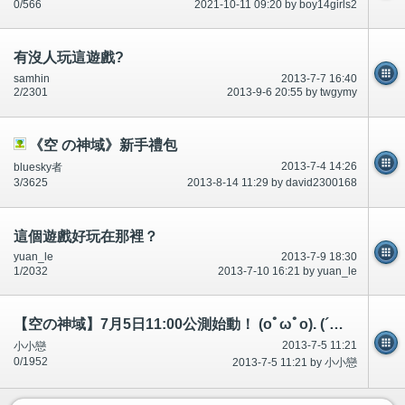
0/566
2021-10-11 09:20 by boy14girls2
有沒人玩這遊戲?
samhin
2013-7-7 16:40
2/2301
2013-9-6 20:55 by twgymy
《空 の神域》新手禮包
2013-7-4 14:26
bluesky者
3/3625
2013-8-14 11:29 by david2300168
這個遊戲好玩在那裡？
yuan_le
2013-7-9 18:30
1/2032
2013-7-10 16:21 by yuan_le
【空の神域】7月5日11:00公測始動！ (oﾟωﾟo). (´・ω・｀)/
2013-7-5 11:21
小小戀
0/1952
2013-7-5 11:21 by 小小戀