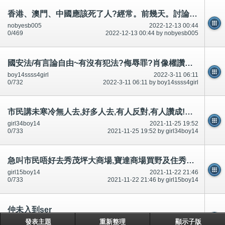
香港、澳門、中國應該死了人?經常。前幾天。討論區/twitter/論壇有說有講.應該記得,引誘迷惑、升職事情等等
nobyesb005
2022-12-13 00:44
0/469
2022-12-13 00:44 by nobyesb005
國安法/有言論自由~有沒有犯法?侮辱罪?肖像權讚靚法?哥們啊～曾國城、吳宗憲、胡瓜、屈中恒及兒女們
boy14ssss4girl
2022-3-11 06:11
0/732
2022-3-11 06:11 by boy14ssss4girl
市民講未寒冷無人去,好多人去,有人反對,有人讚成!立法,正經男女可以沙灘裸曬裸泳-公開
girl34boy14
2021-11-25 19:52
0/733
2021-11-25 19:52 by girl34boy14
急叫市民唔好去秀茂坪大商場,寶達商場買野及住秀茂坪南村,安泰村寶達村申請調遷,好多討論區有講-公開
girl15boy14
2021-11-22 21:46
0/733
2021-11-22 21:46 by girl15boy14
仲未入到ser
Zackjai
2014-1-16 16:13
發表主題
重新整理
顯示子版