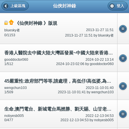
仙俠封神錄
上級區塊
登入
《仙俠封神錄 》版規
2013-11-27 11:51
bluesky者
0/1153
2013-11-27 11:51 by bluesky者
香港人醫院去中國大陸大灣區發展~中國大陸來香港。精神心理科。自己發姣/食壯陽春藥可以。其他人有問題
gooddoctor060
2024-10-22 13:14
1/512
2024-10-23 02:06 by gooddoctor060
45嚴重性:政府部門等等,請處理，高低仔/高低婆,為什麼不/唔測試?學生、家長-求助
wengchun103
2023-11-10 01:40
1/509
2023-11-10 01:41 by wengchun103
生命,澳門電台、新城電台馬撚勝、劉天賜、山甘老人、曾繁光等等,預先/預知有人死？串通?承認,說話前後不一
nobyesb005
2022-12-13 04:53
0/477
2022-12-13 04:53 by nobyesb005