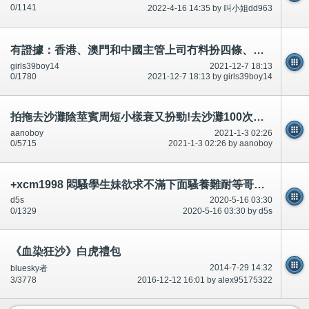
0/1141
2022-4-16 14:35 by 叫小姐dd963
有證據：香港、澳門和中國主管上司冇料扮四條、扮嘢攞威*警察廉署,藝人DJ醫生護士政府精神科-公開
girls39boy14
2021-12-7 18:13
0/1780
2021-12-7 18:13 by girls39boy14
拍拖去沙灘陰莖賓周短小樣衰又扮勁!去沙灘100次有尿屎,清唔到,死!市民唔好去(完)
aanoboy
2021-1-3 02:26
0/5715
2021-1-3 02:26 by aanoboy
+xcm1998 悶騷學生妹欲求不滿下面騷養難耐等哥哥插她小穴穴
d5s
2020-5-16 03:30
0/1329
2020-5-16 03:30 by d5s
《血染狂沙》白虎禮包
2014-7-29 14:32
bluesky者
3/3778
2016-12-12 16:01 by alex95175322