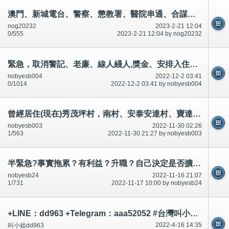
澳門、新城電台、警察、懲教署、醫院串通、合謀犯法犯罪。坐牢坐監/懲教署,需要釋放罪犯犯人,放人～公開
nog20232
2023-2-21 12:04
0/555
2023-2-21 12:04 by nog20232
緊急，取消警記、老廉、線人綫人,獎金、安排入住公共屋邨,提出引誘迷惑,升職,全城吃屎、跳蝨等等!
nobyesb004
2022-12-2 03:41
0/1014
2022-12-2 03:41 by nobyesb004
曾經居住(現在)秀茂坪村，南村、安泰安達村、寶達村18-59歲男女，拍攝/錄影色情短片視頻、打真軍引誘迷惑,升職
nobyesb003
2022-11-30 02:26
1/563
2022-11-30 21:27 by nobyesb003
半緊急?事實拖累？有利益？升職？自己決定是否擴散.市民知道。
nobyesb24
2022-11-16 21:07
1/731
2022-11-17 10:00 by nobyesb24
+LINE：dd963 +Telegram：aaa52052 #台灣叫小姐 #台中叫小姐 #台北叫小姐 #高雄叫小姐 #新竹叫小姐 #台南叫小姐 #彰化叫小
2022-4-16 14:35
叫小姐dd963