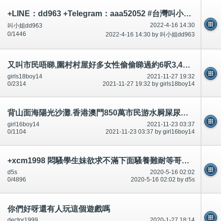
+LINE：dd963 +Telegram：aaa52052 #台灣叫小姐 #台中叫小姐 #台北叫小姐 #高雄叫小姐 #新竹叫小姐 #台南叫小姐 #彰化叫小
2022-4-16 14:30
叫小姐dd963
0/1446
2022-4-16 14:30 by 叫小姐dd963
又叫市民唔睇,圍村村屋好多女性偷偷睇過約6呎3,4或及350磅以上肥男,成條陰毛陰莖賓周硬勃起,之後男女都鍾意,想
girls18boy14
2021-11-27 19:32
0/2314
2021-11-27 19:32 by girls18boy14
背山面海陽光沙灘.香港澳門850萬市民游水屙屎尿飛鳥尿屎,精神科警察,廉署政府,公安RTHK等等on99,還有？
girl16boy14
2021-11-23 03:37
0/1104
2021-11-23 03:37 by girl16boy14
+xcm1998 悶騷學生妹欲求不滿下面騷養難耐等哥哥插她小穴穴
d5s
2020-5-16 02:02
0/4896
2020-5-16 02:02 by d5s
你們好呀還有人玩這個遊戲嗎
dector1999
2020-1-27 18:14