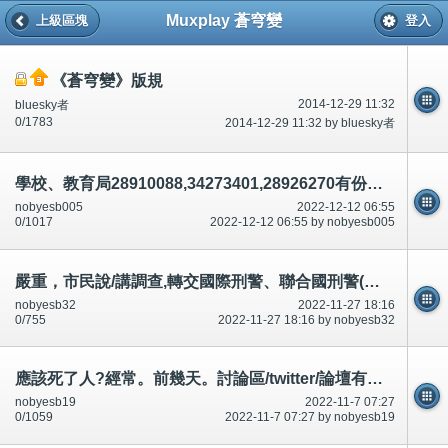
Muxplay 蒼穹變
上級區塊
登入
《蒼穹變》版規
2014-12-29 11:32
bluesky者
0/1783
2014-12-29 11:32 by bluesky者
學校、教育局28910088,34273401,28926270有份車禍殺人.(說話前後不一)串通,合謀,論壇/討論區有講有說
nobyesb005
2022-12-12 06:55
0/1017
2022-12-12 06:55 by nobyesb005
嚴重，市民說/講調查,轉交國際刑警、聯合國刑警(警察)。如果有193個國家，好像/好似70億人？
nobyesb32
2022-11-27 18:16
0/755
2022-11-27 18:16 by nobyesb32
應該死了人?經常。前幾天。討論區/twitter/論壇有說有講.應該記得,引誘迷惑、升職事情等等
nobyesb19
2022-11-7 07:27
0/1059
2022-11-7 07:27 by nobyesb19