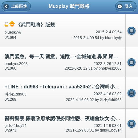
Muxplay 武鬥戰將
上級區塊
登入
《武鬥戰將》版規
2015-2-4 09:54
bluesky者
0/1664
2015-2-4 09:54 by bluesky者
澳門緊急。每一天.留意。追蹤...~全城知道,鼻屎,屎等等。不可/唔可以升職。升職之後~承認狗撚、臭化閪、本地雞
bnobyes2003
2022-8-26 12:31
0/1066
2022-8-26 12:31 by bnobyes2003
+LINE：dd963 +Telegram：aaa52052 #台灣叫小姐 #台中叫小姐 #台北叫小姐 #高雄叫小姐 #新竹叫小姐 #台南叫小姐 #彰化叫小
2022-4-16 03:02
叫小姐dd963
0/1268
2022-4-16 03:02 by 叫小姐dd963
醫科警察,廉署政府承認假扮同性戀、夜總會妓女,公園車,沙灘脫光裸體引誘迷惑,不可以豁免犯法和升職-公開
girls41boy14
2021-12-9 03:01
0/2973
2021-12-9 03:01 by girls41boy14