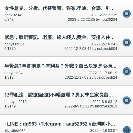
女性意見、分析。代替報警、報案,串通、合謀、引誘1-100歲男女,投資、金融。陷阱,升職
nog20234
2023-2-22 22:35
0/848
2023-2-22 22:35 by nog20234
緊急，取消警記、老廉、線人綫人,獎金、安排入住公共屋邨,提出引誘迷惑,升職,全城吃屎、跳蝨等等!
nobyesb004
2022-12-2 03:42
0/1770
2022-12-2 03:42 by nobyesb004
半緊急?事實拖累？有利益？升職？自己決定是否擴散.市民知道。
nobyesb24
2022-11-17 08:19
1/812
2022-11-17 09:25 by nobyesb24
犯罪犯法，證據(証據)不/唔處理？男女學生家長留意？知情權？市民不可犯法/唔可以犯法！短片相片
bnobyes2019
2022-8-9 03:12
1/2149
2022-8-9 03:32 by bnobyes2019
+LINE：dd963 +Telegram：aaa52052 #台灣叫小姐 #台中叫小姐 #台北叫小姐 #高雄叫小姐 #新竹叫小姐 #台南叫小姐 #彰化叫小
2022-4-16 03:07
叫小姐dd963