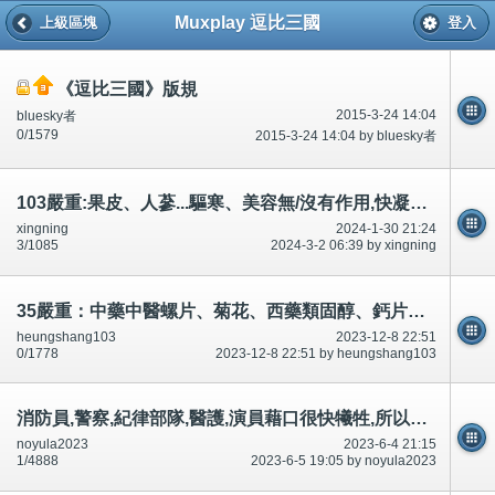
Muxplay 逗比三國
上級區塊
登入
《逗比三國》版規
2015-3-24 14:04
bluesky者
0/1579
2015-3-24 14:04 by bluesky者
103嚴重:果皮、人蔘...驅寒、美容無/沒有作用,快凝寶/凝固粉有害？醫院,九龍區老人院一次一碗湯,80歲去廁所6次
xingning
2024-1-30 21:24
3/1085
2024-3-2 06:39 by xingning
35嚴重：中藥中醫螺片、菊花、西藥類固醇、鈣片等,可驅寒、不老抗體防毒、顏面顏射、養顏等？意見?
heungshang103
2023-12-8 22:51
0/1778
2023-12-8 22:51 by heungshang103
消防員,警察,紀律部隊,醫護,演員藉口很快犧牲,所以需要大吻胸圍胸罩!慧慧？承認午餐、晚餐雞胸肉～
noyula2023
2023-6-4 21:15
1/4888
2023-6-5 19:05 by noyula2023