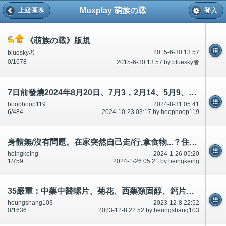
Muxplay 萌族の戰
上級區塊
登入
《萌族の戰》版規
2015-6-30 13:57
bluesky者
0/1678
2015-6-30 13:57 by bluesky者
7日前發燒2024年8月20日、7月3，2月14、5月9、12日送醫院80歲7餐，痰。有2餐份量大概等於6飯碗28329737
hoophoop119
2024-8-31 05:41
6/484
2024-10-23 03:17 by hoophoop119
身體無/沒有問題。在家突然自己走/行,拿食物...？住老人院？
heingkeing
2024-1-26 05:20
1/759
2024-1-26 05:21 by heingkeing
35嚴重：中藥中醫螺片、菊花、西藥類固醇、鈣片等,可驅寒、不老抗體防毒、顏面顏射、養顏等？意見?
heungshang103
2023-12-8 22:52
0/1636
2023-12-8 22:52 by heungshang103