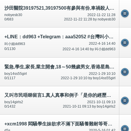
沙田醫院39197521,39197500有參與有份,車禍殺人？論壇/討論區有講有說
nobyesb30
2022-11-22 11:28
0/683
2022-11-22 11:28 by nobyesb30
+LINE：dd963 +Telegram：aaa52052 #台灣叫小姐 #台中叫小姐 #台北叫小姐 #高雄叫小姐 #新竹叫小姐 #台南叫小姐 #彰化叫小
2022-4-16 14:40
叫小姐dd963
0/1130
2022-4-16 14:40 by 叫小姐dd963
緊急,學生,家長,業主開會,18～50幾歲男女,香港星島日報,明報,大公報,頭條日報承認什麼?討論區有提及～相片公開
boy14ss55girl
2022-1-29 10:10
0/1117
2022-1-29 10:10 by boy14ss55girl
又叫市民唔睇留言1.真人真事和例子「是你的經歷！一模一樣嗎？經常有,俾意見」-公開
boy14girls2
2021-10-11 09:13
0/1432
2021-10-11 09:13 by boy14girls2
+xcm1998 悶騷學生妹欲求不滿下面騷養難耐等哥哥插她小穴穴
d5s
2020-5-16 01:42