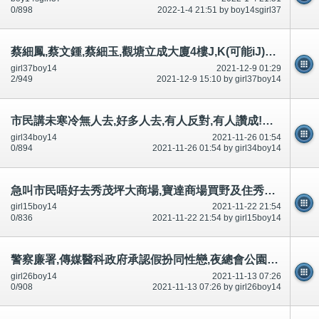
0/898
2022-1-4 21:51 by boy14sgirl37
蔡細鳳,蔡文鍾,蔡細玉,觀塘立成大廈4樓J,K(可能iJ)二樓,國際刑警,FBI臥底-公開
girl37boy14
2021-12-9 01:29
2/949
2021-12-9 15:10 by girl37boy14
市民講未寒冷無人去,好多人去,有人反對,有人讚成!立法,正經男女可以沙灘裸曬裸泳-公開
girl34boy14
2021-11-26 01:54
0/894
2021-11-26 01:54 by girl34boy14
急叫市民唔好去秀茂坪大商場,寶達商場買野及住秀茂坪南村,安泰村寶達村申請調遷,好多討論區有講-公開
girl15boy14
2021-11-22 21:54
0/836
2021-11-22 21:54 by girl15boy14
警察廉署,傳媒醫科政府承認假扮同性戀,夜總會公園私家車,沙灘脫光裸體引誘迷惑市民,不可以豁免犯法和升職
girl26boy14
2021-11-13 07:26
0/908
2021-11-13 07:26 by girl26boy14