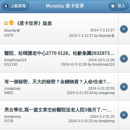
Muxplay 星卡世界
上級區塊
登入
《星卡世界》版規
2014-7-3 12:27
bluesky者
0/375
2014-7-3 12:27 by bluesky者
醫院、松暉護老中心2770 0128。松齡集團28329737知道病人吃/食多少.餵食
hoophoop119
2024-10-5 11:08
0/11130
2024-10-5 11:08 by hoophoop119
有一個秘密。天大的秘密？金錢物資？人命/生命?叫容逸郎小學監護人62210969每一個人都不同/唔同!香港中國
zoagpoag
2024-3-21 02:03
0/801
2024-3-21 02:03 by zoagpoag
男女學生,寫一篇文章交給醫院送老人院3個月了,一天不給/唔俾80歲8杯水,20歲20杯,廁所8次～蘇志豪/蘇貴利61361681
donghong
2024-3-2 01:25
0/729
2024-3-2 01:25 by donghong