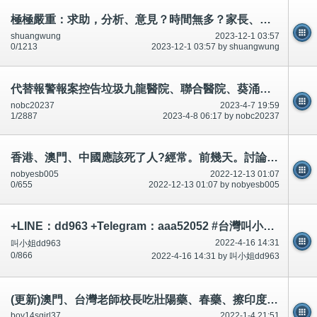
極極嚴重：求助，分析、意見？時間無多？家長、學生。
shuangwung
2023-12-1 03:57
0/1213
2023-12-1 03:57 by shuangwung
代替報警報案控告垃圾九龍醫院、聯合醫院、葵涌醫院、容鳳書診所。承認多次合謀犯法犯罪。
nobc20237
2023-4-7 19:59
1/2887
2023-4-8 06:17 by nobc20237
香港、澳門、中國應該死了人?經常。前幾天。討論區/twitter/論壇有說有講.應該記得,引誘迷惑、升職事情等等
nobyesb005
2022-12-13 01:07
0/655
2022-12-13 01:07 by nobyesb005
+LINE：dd963 +Telegram：aaa52052 #台灣叫小姐 #台中叫小姐 #台北叫小姐 #高雄叫小姐 #新竹叫小姐 #台南叫小姐 #彰化叫小
2022-4-16 14:31
叫小姐dd963
0/866
2022-4-16 14:31 by 叫小姐dd963
(更新)澳門、台灣老師校長吃壯陽藥、春藥、擦印度神油,利用動停法,延遲射精,市民不可以吃和有問題~相片公開
boy14sgirl37
2022-1-4 21:51