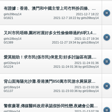
有證據：香港、澳門和中國主管上司冇料扮四條、扮嘢攞威*警察廉署,藝人DJ醫生護士政府精神科-公開
girls39boy14
2021-12-7 18:22
0/1821
2021-12-7 18:22 by girls39boy14
又叫市民唔睇,圍村村屋好多女性偷偷睇過約6呎3,4或及350磅以上肥男,成條陰毛陰莖賓周硬勃起,之後男女都鍾意,想
girls18boy14
2021-11-27 19:34
0/1389
2021-11-27 19:34 by girls18boy14
愛莫能助！求市民(係市民)俾意見!好多討論區有講,有相片*公開
girl32boy14
2021-11-24 01:36
0/1224
2021-11-24 01:36 by girl32boy14
背山面海陽光沙灘.香港澳門850萬市民游水屙屎尿飛鳥尿屎,精神科警察,廉署政府,公安RTHK等等on99,還有？
girl16boy14
2021-11-23 03:36
0/1137
2021-11-23 03:36 by girl16boy14
警察廉署,傳媒醫科政府承認假扮同性戀,夜總會公園私家車,沙灘脫光裸體引誘迷惑市民,不可以豁免犯法和升職
girl26boy14
2021-11-13 07:28