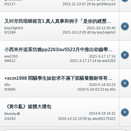
0/1217
2021-11-13 07:28 by girl26boy14
又叫市民唔睇留言1.真人真事和例子「是你的經歷！一模一樣嗎？經常有,俾意見」-公開
boy14girls3
2021-10-12 05:40
0/1399
2021-10-12 05:40 by boy14girls3
小西米外送茶坊賴pp2263/av5523月中推出幼齒學生妹/奶水媽媽/孕婦下海/外送茶短期兼職/空姐/辦公OL/外拍模特/麻豆/
ww2263
2021-3-17 17:14
0/6612
2021-3-17 17:14 by ww2263
+xcm1998 悶騷學生妹欲求不滿下面騷養難耐等哥哥插她小穴穴
d5s
2020-5-16 03:23
0/3685
2020-5-16 03:23 by d5s
《黃巾亂》媒體大禮包
2014-8-19 16:32
bluesky者
2/3293
2016-12-12 15:59 by alex95175322