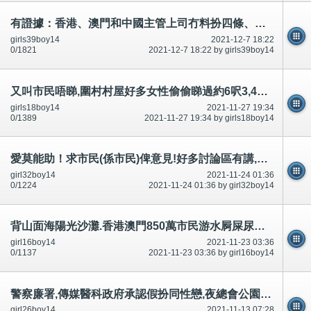
有證據：香港、澳門和中國主管上司冇料扮四條、扮嘢攞威*警察廉署,藝人DJ醫生護士政府精神科-公開
girls39boy14
2021-12-7 18:22
0/1821
2021-12-7 18:22 by girls39boy14
又叫市民唔睇,圍村村屋好多女性偷偷睇過約6呎3,4或及350磅以上肥男,成條陰毛陰莖賓周硬勃起,之後男女都鍾意,想
girls18boy14
2021-11-27 19:34
0/1389
2021-11-27 19:34 by girls18boy14
愛莫能助！求市民(係市民)俾意見!好多討論區有講,有相片*公開
girl32boy14
2021-11-24 01:36
0/1224
2021-11-24 01:36 by girl32boy14
背山面海陽光沙灘.香港澳門850萬市民游水屙屎尿飛鳥尿屎,精神科警察,廉署政府,公安RTHK等等on99,還有？
girl16boy14
2021-11-23 03:36
0/1137
2021-11-23 03:36 by girl16boy14
警察廉署,傳媒醫科政府承認假扮同性戀,夜總會公園私家車,沙灘脫光裸體引誘迷惑市民,不可以豁免犯法和升職
girl26boy14
2021-11-13 07:28