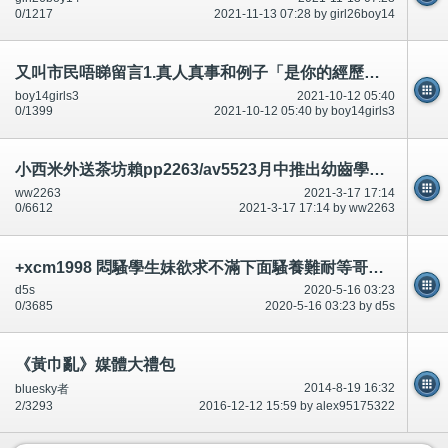
0/1217
2021-11-13 07:28 by girl26boy14
又叫市民唔睇留言1.真人真事和例子「是你的經歷！一模一樣嗎？經常有,俾意見」-公開
boy14girls3
2021-10-12 05:40
0/1399
2021-10-12 05:40 by boy14girls3
小西米外送茶坊賴pp2263/av5523月中推出幼齒學生妹/奶水媽媽/孕婦下海/外送茶短期兼職/空姐/辦公OL/外拍模特/麻豆/
ww2263
2021-3-17 17:14
0/6612
2021-3-17 17:14 by ww2263
+xcm1998 悶騷學生妹欲求不滿下面騷養難耐等哥哥插她小穴穴
d5s
2020-5-16 03:23
0/3685
2020-5-16 03:23 by d5s
《黃巾亂》媒體大禮包
2014-8-19 16:32
bluesky者
2/3293
2016-12-12 15:59 by alex95175322